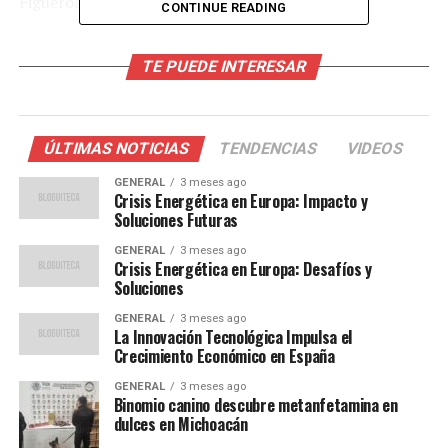
Figueroa.
CONTINUE READING
Contexto del caso y reacciones
TE PUEDE INTERESAR
La Fiscalía General del Estado ha indicado que, además
de los cargos mencionados, se ha abierto una carpeta de
investigación adicional contra Cruz Díaz por su posible
ÚLTIMAS NOTICIAS
TENDENCIAS
VIDEOS
vinculación con grupos criminales. Esta situación ha
GENERAL
3 meses ago
generado una ola de preocupación en la comunidad
Crisis Energética en Europa: Impacto y
local, que teme por la infiltración del crimen organizado
Soluciones Futuras
en las estructuras gubernamentales.
GENERAL
3 meses ago
Crisis Energética en Europa: Desafíos y
El Congreso estatal, al declarar la vacante del cargo de
Soluciones
presidente municipal, procedió al nombramiento de
GENERAL
3 meses ago
Guzmán Gutiérrez y Morales Leyva para garantizar la
La Innovación Tecnológica Impulsa el
Crecimiento Económico en España
continuidad administrativa y la estabilidad política en
Cintalapa de Figueroa.
GENERAL
3 meses ago
Binomio canino descubre metanfetamina en
dulces en Michoacán
“Nuestro compromiso con