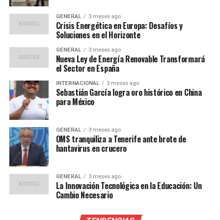
el pueblo de Chiapas y de
GENERAL
3 meses ago
México es claro: quien
Crisis Energética en Europa: Desafíos y
Soluciones en el Horizonte
incurra en prácticas
GENERAL
3 meses ago
contrarias a la ética
Nueva Ley de Energía Renovable Transformará
el Sector en España
pública, al interés del
INTERNACIONAL
3 meses ago
pueblo o a la ley deberá
Sebastián García logra oro histórico en China
para México
enfrentar la justicia”,
declaró el Movimiento
GENERAL
3 meses ago
Regeneración Nacional
OMS tranquiliza a Tenerife ante brote de
hantavirus en crucero
(Morena).
GENERAL
3 meses ago
La Innovación Tecnológica en la Educación: Un
Implicaciones y análisis futuro
Cambio Necesario
La detención de Cruz Díaz y otros funcionarios, como