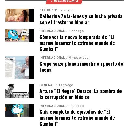
TENDENCIAS
Anayeli N, quien fungía como síndica del ayuntamiento,
subraya la gravedad de las acusaciones de corrupción en
SALUD
11 meses ago
el municipio. Anayeli N es presunta responsable de
Catherine Zeta-Jones y su lucha privada
con el trastorno bipolar
delitos de ejercicio abusivo de funciones y abuso de
autoridad, cometidos en perjuicio del erario municipal
INTERNACIONAL
1 año ago
durante el ejercicio fiscal 2022.
Cómo ver la nueva temporada de “El
maravillosamente extraño mundo de
Gumball”
Los pagos irregulares con recursos del fondo de
aportación para el fortalecimiento de los municipios
INTERNACIONAL
9 meses ago
(Fortamun-DF) a presuntos elementos de Seguridad
Grupo suizo planea invertir en puerto de
Tacna
Pública Municipal sin certificaciones vigentes, destacan
entre las irregularidades detectadas.
GENERAL
1 año ago
La ciudadanía de Chiapas ha instado a la Fiscalía a
Arturo “El Negro” Durazo: La sombra de
investigar a otros alcaldes presuntamente vinculados
la corrupción en México
con grupos criminales en las regiones Fronteriza, Sierra
INTERNACIONAL
1 año ago
y Frailesca. Este llamado refleja una creciente demanda
Guía completa de episodios de “El
de transparencia y justicia por parte de la población,
maravillosamente extraño mundo de
Gumball”
que busca erradicar la corrupción en sus instituciones.