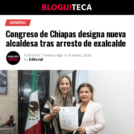
GENERAL
Congreso de Chiapas designa nueva
alcaldesa tras arresto de exalcalde
Published
7 meses ago
on
8 enero, 2026
By
Editorial