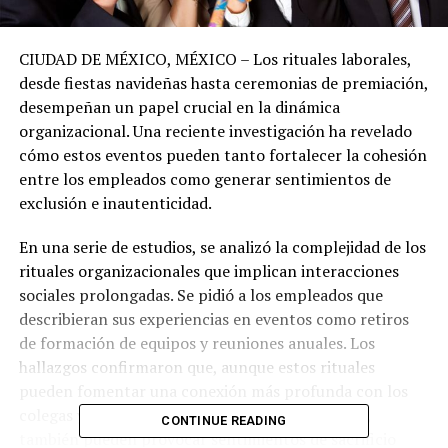
CIUDAD DE MÉXICO, MÉXICO – Los rituales laborales,
desde fiestas navideñas hasta ceremonias de premiación,
desempeñan un papel crucial en la dinámica
organizacional. Una reciente investigación ha revelado
cómo estos eventos pueden tanto fortalecer la cohesión
entre los empleados como generar sentimientos de
exclusión e inautenticidad.
En una serie de estudios, se analizó la complejidad de los
rituales organizacionales que implican interacciones
sociales prolongadas. Se pidió a los empleados que
describieran sus experiencias en eventos como retiros
de formación de equipos y reuniones anuales. Los
hallazgos confirmaron que, aunque estos rituales
pueden fomentar una conexión más profunda con los
colegas y una percepción positiva de la empresa,
CONTINUE READING
también pueden provocar sentimientos de sacrificio