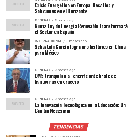
fenómeno es particularmente relevante en contextos
Crisis Energética en Europa: Desafíos y
donde los empleados ya están lidiando con estrés o
Soluciones en el Horizonte
incertidumbre laboral.
GENERAL
3 meses ago
Nueva Ley de Energía Renovable Transformará
Recomendaciones para
el Sector en España
INTERNACIONAL
3 meses ago
maximizar el impacto positivo
Sebastián García logra oro histórico en China
para México
Para asegurar que los rituales laborales sean
beneficiosos, los investigadores han desarrollado una
GENERAL
3 meses ago
serie de recomendaciones basadas en sus estudios:
OMS tranquiliza a Tenerife ante brote de
hantavirus en crucero
Lo que debe hacer
GENERAL
3 meses ago
Fortalecer el tejido social:
Proporcione tiempo
La Innovación Tecnológica en la Educación: Un
al inicio de los eventos para que los empleados se
Cambio Necesario
conecten de manera informal, lo que puede
ayudar a establecer un ambiente más relajado y
TENDENCIAS
acogedor.