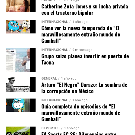
SALUD
11 meses ago
Ofrecer beneficios significativos:
Invertir en
Catherine Zeta-Jones y su lucha privada
alimentos y entretenimiento de calidad, así como
con el trastorno bipolar
en regalos bien pensados, puede transmitir a los
INTERNACIONAL
1 año ago
empleados que son valorados.
Cómo ver la nueva temporada de “El
maravillosamente extraño mundo de
Llevar energía positiva:
Seleccione oradores
Gumball”
inspiradores y diseñe mensajes que energicen a
los participantes, aumentando así su motivación
INTERNACIONAL
9 meses ago
Grupo suizo planea invertir en puerto de
laboral.
Tacna
Establecer un ambiente relajante:
Cree
espacios donde los empleados puedan relajarse y
GENERAL
1 año ago
disfrutar del evento sin presiones externas.
Arturo “El Negro” Durazo: La sombra de
la corrupción en México
Lo que no debe hacer
INTERNACIONAL
1 año ago
Guía completa de episodios de “El
No minimizar los sacrificios personales:
maravillosamente extraño mundo de
Identifique y reduzca los aspectos engorrosos de
Gumball”
los rituales anteriores, como horarios
DEPORTES
1 año ago
inconvenientes o ubicaciones lejanas.
EA Sports FC 26: Diferencias entre