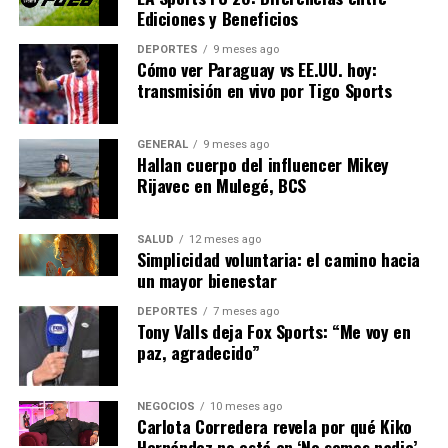
Ediciones y Beneficios
No excederse en el gasto:
Evite la percepción
de derroche, especialmente en tiempos de
DEPORTES
9 meses ago
Cómo ver Paraguay vs EE.UU. hoy:
recortes presupuestarios, y asegúrese de que los
transmisión en vivo por Tigo Sports
recursos se utilicen de manera efectiva.
No desperdiciar la oportunidad de mostrar
GENERAL
9 meses ago
aprecio:
Utilice los rituales para reconocer
Hallan cuerpo del influencer Mikey
logros y expresar gratitud hacia los empleados.
Rijavec en Mulegé, BCS
No impedir la autenticidad:
Permita que los
empleados participen de manera auténtica sin
SALUD
12 meses ago
Simplicidad voluntaria: el camino hacia
obligarlos a involucrarse en actividades
un mayor bienestar
incómodas.
DEPORTES
7 meses ago
El futuro de los rituales
Tony Valls deja Fox Sports: “Me voy en
paz, agradecido”
laborales
Las organizaciones que logran equilibrar los aspectos
NEGOCIOS
10 meses ago
Carlota Corredera revela por qué Kiko
positivos y negativos de los rituales laborales pueden
Hernández no está en ‘No somos nadie’