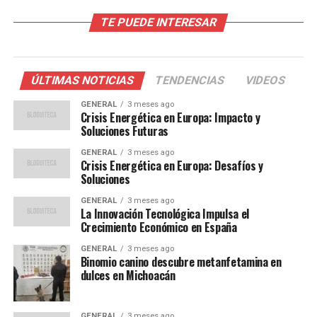
personal y falta de autenticidad.
TE PUEDE INTERESAR
El doble filo de los rituales
organizacionales
ÚLTIMAS NOTICIAS
TENDENCIAS
VIDEOS
Los rituales laborales tienen el potencial de ser
GENERAL
3 meses ago
Crisis Energética en Europa: Impacto y
herramientas poderosas para mejorar el compromiso y
Soluciones Futuras
la moral de los empleados. Según Junhyok Yim, profesor
GENERAL
3 meses ago
asistente de Gestión en la City University de Hong Kong,
Crisis Energética en Europa: Desafíos y
“los rituales bien diseñados pueden ser una fuente de
Soluciones
motivación y unidad, pero si no se planifican
GENERAL
3 meses ago
adecuadamente, pueden resultar contraproducentes”.
La Innovación Tecnológica Impulsa el
Crecimiento Económico en España
Anthony C. Klotz, profesor de Comportamiento
GENERAL
3 meses ago
Organizacional en la UCL School of Management de
Binomio canino descubre metanfetamina en
Londres, señala que “los rituales que generan presión
dulces en Michoacán
para mostrar entusiasmo falso pueden resultar en una
desconexión emocional de los empleados”. Este
GENERAL
3 meses ago