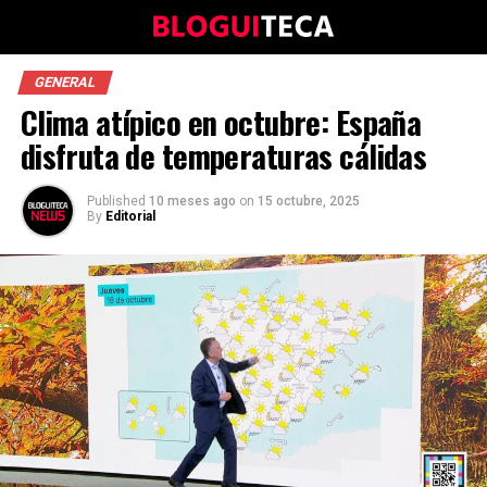
GENERAL
Clima atípico en octubre: España
disfruta de temperaturas cálidas
Published
10 meses ago
on
15 octubre, 2025
By
Editorial