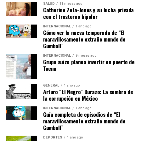
SALUD
11 meses ago
persistentes en el norte y este. El viento sur elevará las
Catherine Zeta-Jones y su lucha privada
temperaturas en el Cantábrico, con Bilbao alcanzando
con el trastorno bipolar
cerca de 30°C, al igual que Badajoz, Ourense y Sevilla.
INTERNACIONAL
1 año ago
Cómo ver la nueva temporada de “El
Pronóstico para el domingo
maravillosamente extraño mundo de
Gumball”
El domingo, el frente continuará avanzando hacia el
INTERNACIONAL
9 meses ago
noreste peninsular, trayendo lluvias a Galicia y las
Grupo suizo planea invertir en puerto de
comunidades del Cantábrico, así como al noroeste de
Tacna
Castilla y León. En el área mediterránea, persistirán los
intervalos nubosos, mientras que en el resto de España
GENERAL
1 año ago
no se esperan lluvias, aunque se incrementarán las
Arturo “El Negro” Durazo: La sombra de
nubes en el oeste y centro peninsular, con un leve
la corrupción en México
descenso en las temperaturas diurnas.
INTERNACIONAL
1 año ago
Guía completa de episodios de “El
Este clima atípico en octubre ha sorprendido tanto a los
maravillosamente extraño mundo de
residentes como a los meteorólogos. Según el experto
Gumball”
en meteorología Roberto Brasero,
DEPORTES
1 año ago