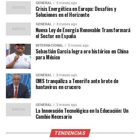
Perspectivas para el fin de
GENERAL
3 meses ago
Crisis Energética en Europa: Desafíos y
semana
Soluciones en el Horizonte
GENERAL
3 meses ago
El viernes se mantendrá un patrón similar, con
Nueva Ley de Energía Renovable Transformará
tormentas en áreas montañosas del interior peninsular
el Sector en España
y Baleares. En el oeste de la península, el clima será
INTERNACIONAL
3 meses ago
estable y cálido para esta época del año, con
Sebastián García logra oro histórico en China
temperaturas que superarán los 30°C en ciudades como
para México
Badajoz, Córdoba y Sevilla. En el sur de Galicia, también
se acercarán a los 30°C, mientras que en el centro,
GENERAL
3 meses ago
Madrid rozará los 25°C y Salamanca o Zamora los 27°C.
OMS tranquiliza a Tenerife ante brote de
hantavirus en crucero
La aparición de bancos de niebla es posible en puntos
del interior, especialmente en el norte y el este.
GENERAL
3 meses ago
El sábado, un frente que se aproxima al noroeste podría
La Innovación Tecnológica en la Educación: Un
dejar lluvias débiles en Galicia, Asturias y la cordillera
Cambio Necesario
Cantábrica. En la costa catalana, las precipitaciones
serán escasas, y el sol brillará en la mayoría del
TENDENCIAS
territorio, aunque con algunos bancos de niebla