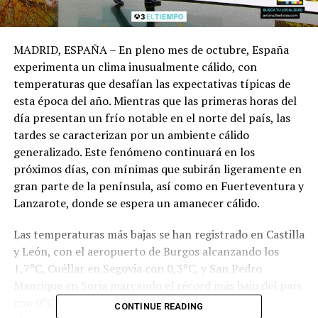
MADRID, ESPAÑA – En pleno mes de octubre, España
experimenta un clima inusualmente cálido, con
temperaturas que desafían las expectativas típicas de
esta época del año. Mientras que las primeras horas del
día presentan un frío notable en el norte del país, las
tardes se caracterizan por un ambiente cálido
generalizado. Este fenómeno continuará en los
próximos días, con mínimas que subirán ligeramente en
gran parte de la península, así como en Fuerteventura y
Lanzarote, donde se espera un amanecer cálido.
Las temperaturas más bajas se han registrado en Castilla
y León, con el aeropuerto de Burgos alcanzando los
1,7ºC, Cuéllar en Segovia con 0,3ºC, y San Pedro
Manrique en Soria marcando el récord más bajo del país
con 0ºC. En contraste, las temperaturas diurnas
CONTINUE READING