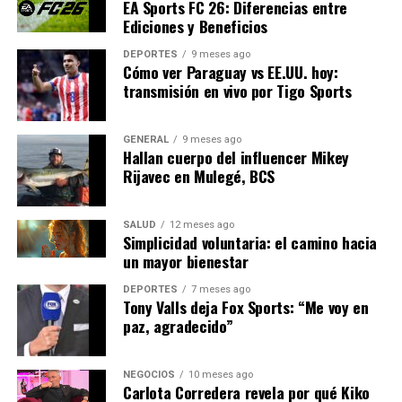
EA Sports FC 26: Diferencias entre
“Predomina el tiempo
Ediciones y Beneficios
estable y con ambiente
DEPORTES
9 meses ago
Cómo ver Paraguay vs EE.UU. hoy:
cálido, lo cual es inusual
transmisión en vivo por Tigo Sports
para esta época del año.”
GENERAL
9 meses ago
Hallan cuerpo del influencer Mikey
Este fenómeno podría ser indicativo de patrones
Rijavec en Mulegé, BCS
climáticos más amplios, vinculados al cambio climático,
que continúan alterando las expectativas estacionales
SALUD
12 meses ago
tradicionales.
Simplicidad voluntaria: el camino hacia
un mayor bienestar
NOTICIAS RELACIONADAS:
DEPORTES
7 meses ago
Tony Valls deja Fox Sports: “Me voy en
SIGUIENTE
paz, agradecido”
Mercedes González: La Directora General Siempre de
Verde
ANTERIOR
NEGOCIOS
10 meses ago
Carlota Corredera revela por qué Kiko
Estudiantes en Madrid protestan contra acuerdo de paz