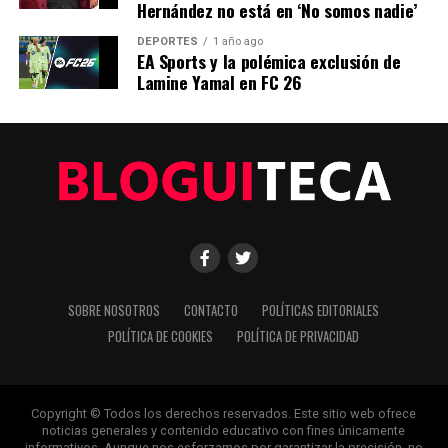
Hernández no está en ‘No somos nadie’
DEPORTES
1 año ago
EA Sports y la polémica exclusión de
Editorial
Lamine Yamal en FC 26
Nuestro equipo editorial no solo informa las noticias: las vive.
Con años de experiencia en primera línea, buscamos los
hechos, los verificamos con rigor y contamos las historias que
dan forma a nuestro mundo. Impulsados por la integridad y
una mirada atenta al detalle, abordamos la política, la cultura y
la tecnología con un análisis preciso y profundo. Cuando los
titulares cambian cada minuto, puedes contar con nosotros
para abrirnos paso entre el ruido y ofrecerte claridad en
bandeja de plata.
SOBRE NOSOTROS
CONTACTO
POLÍTICAS EDITORIALES
POLÍTICA DE COOKIES
POLÍTICA DE PRIVACIDAD
Copyright © Todos los derechos reservados. Este sitio web ofrece
noticias generales y contenido educativo con fines únicamente
informativos. Aunque nos esforzamos por garantizar la precisión, no