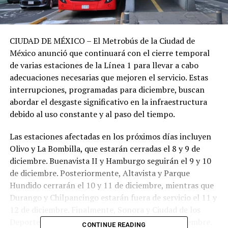
CIUDAD DE MÉXICO – El Metrobús de la Ciudad de
México anunció que continuará con el cierre temporal
de varias estaciones de la Línea 1 para llevar a cabo
adecuaciones necesarias que mejoren el servicio. Estas
interrupciones, programadas para diciembre, buscan
abordar el desgaste significativo en la infraestructura
debido al uso constante y al paso del tiempo.
Las estaciones afectadas en los próximos días incluyen
Olivo y La Bombilla, que estarán cerradas el 8 y 9 de
diciembre. Buenavista II y Hamburgo seguirán el 9 y 10
de diciembre. Posteriormente, Altavista y Parque
Hundido cerrarán el 10 y 11 de diciembre, mientras que
Durango y Chilpancingo estarán fuera de servicio el 11 y
12 de diciembre. Finalmente, Sonora y Ciudad de los
Deportes no brindarán servicio el 15 y 16 de diciembre.
CONTINUE READING