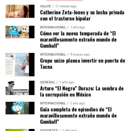
SALUD
11 meses ago
Por su parte, algunos usuarios han expresado su
Catherine Zeta-Jones y su lucha privada
con el trastorno bipolar
frustración ante los cierres, aunque reconocen la
necesidad de las mejoras. “Es un inconveniente, pero
INTERNACIONAL
1 año ago
prefiero que lo hagan ahora y no enfrentar problemas
Cómo ver la nueva temporada de “El
maravillosamente extraño mundo de
más graves después”, mencionó María López, usuaria
Gumball”
frecuente de la Línea 1.
INTERNACIONAL
9 meses ago
Grupo suizo planea invertir en puerto de
Implicaciones y Mirada al
Tacna
Futuro
GENERAL
1 año ago
Las obras de rehabilitación no solo buscan mejorar la
Arturo “El Negro” Durazo: La sombra de
infraestructura existente, sino también preparar el
la corrupción en México
sistema para futuras expansiones y aumentos en la
INTERNACIONAL
1 año ago
demanda. Con el crecimiento continuo de la población
Guía completa de episodios de “El
en la Ciudad de México, el transporte público eficiente y
maravillosamente extraño mundo de
seguro se convierte en una prioridad cada vez mayor.
Gumball”
DEPORTES
1 año ago