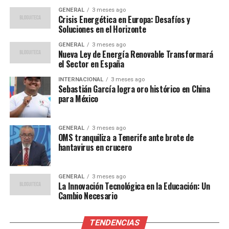
GENERAL
3 meses ago
Usuarios
Crisis Energética en Europa: Desafíos y
Soluciones en el Horizonte
Expertos en transporte urbano han señalado que el
GENERAL
3 meses ago
mantenimiento regular es esencial para evitar
Nueva Ley de Energía Renovable Transformará
problemas mayores en el futuro.
el Sector en España
Juan Pérez, ingeniero
civil especializado en infraestructura de transporte,
INTERNACIONAL
3 meses ago
comentó:
Sebastián García logra oro histórico en China
para México
“El desgaste en sistemas
de transporte masivo es
GENERAL
3 meses ago
OMS tranquiliza a Tenerife ante brote de
inevitable, pero con un
hantavirus en crucero
mantenimiento adecuado,
GENERAL
3 meses ago
se puede prolongar su vida
La Innovación Tecnológica en la Educación: Un
Cambio Necesario
útil y mejorar la
experiencia del usuario”.
TENDENCIAS