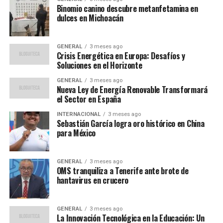
psicología de la Universidad de Utrecht, junto con
Binomio canino descubre metanfetamina en
dulces en Michoacán
expertos en cognición de primates, llevaron a cabo
experimentos en el santuario. Schleihauf describe el
santuario como un lugar donde los chimpancés
GENERAL
3 meses ago
Crisis Energética en Europa: Desafíos y
rescatados encuentran un nuevo hogar. “Devolverlos a
Soluciones en el Horizonte
su entorno original sería condenarlos a muerte”, señala.
GENERAL
3 meses ago
Nueva Ley de Energía Renovable Transformará
Detalles de los experimentos
el Sector en España
Emily Sanford, coautora del estudio y posdoctoral en la
INTERNACIONAL
3 meses ago
Sebastián García logra oro histórico en China
Universidad de California en Berkeley, explica que los
para México
experimentos se realizaron con recompensas como
trozos de manzana o cacahuetes. Los chimpancés
participaron voluntariamente en pruebas donde se les
GENERAL
3 meses ago
OMS tranquiliza a Tenerife ante brote de
presentaban dos cajas, una con una pista visual fuerte y
hantavirus en crucero
otra con una débil. Invariablemente, los chimpancés
eligieron la evidencia visual sobre la acústica.
GENERAL
3 meses ago
La Innovación Tecnológica en la Educación: Un
En un segundo experimento, la pista fuerte era acústica,