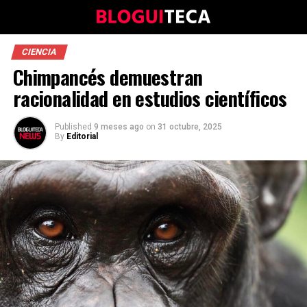
CIENCIA
Chimpancés demuestran
racionalidad en estudios científicos
Published
9 meses ago
on
31 octubre, 2025
By
Editorial