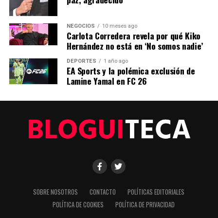
SIGUIENTE
Función de los dibujos en telarañas: un estudio revela su
misterio
NEGOCIOS
10 meses ago
Carlota Corredera revela por qué Kiko
ANTERIOR
Hernández no está en ‘No somos nadie’
Los chimpancés y su capacidad para cambiar de opinión
DEPORTES
1 año ago
EA Sports y la polémica exclusión de
Lamine Yamal en FC 26
Editorial
Nuestro equipo editorial no solo informa las noticias: las vive.
Con años de experiencia en primera línea, buscamos los
hechos, los verificamos con rigor y contamos las historias que
dan forma a nuestro mundo. Impulsados por la integridad y
una mirada atenta al detalle, abordamos la política, la cultura y
la tecnología con un análisis preciso y profundo. Cuando los
titulares cambian cada minuto, puedes contar con nosotros
para abrirnos paso entre el ruido y ofrecerte claridad en
SOBRE NOSOTROS
CONTACTO
POLÍTICAS EDITORIALES
bandeja de plata.
POLÍTICA DE COOKIES
POLÍTICA DE PRIVACIDAD