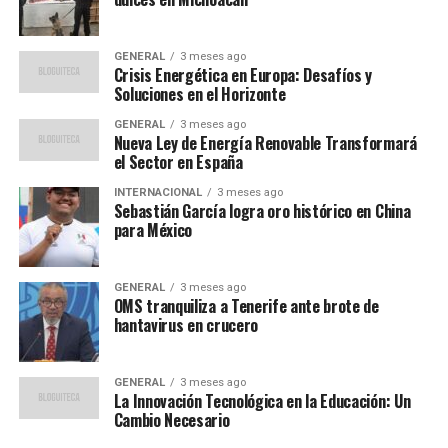
con un paseo y observación de mariposas nocturnas, y el
Monasterio de Leyre, donde la música en directo
enriqueció la experiencia. El Monasterio de Santa María
GENERAL
3 meses ago
Crisis Energética en Europa: Desafíos y
la Real de Irache ofreció visitas guiadas y catas, mientras
Soluciones en el Horizonte
que en Puente la Reina se celebró un concierto bajo las
estrellas. La iglesia del Santo Sepulcro de Estella cerró
GENERAL
3 meses ago
Nueva Ley de Energía Renovable Transformará
la edición el pasado 8 de noviembre con una cata de
el Sector en España
vino, degustación gastronómica y observación
astronómica.
INTERNACIONAL
3 meses ago
Sebastián García logra oro histórico en China
para México
Desafíos y Adaptaciones
A pesar de su éxito, el programa enfrentó desafíos,
GENERAL
3 meses ago
OMS tranquiliza a Tenerife ante brote de
como la cancelación de la experiencia prevista en las
hantavirus en crucero
ruinas del Castillo de Tiebas debido a las condiciones
climáticas adversas el 25 de octubre. Sin embargo, en el
resto de las actividades, las entradas se agotaron
GENERAL
3 meses ago
La Innovación Tecnológica en la Educación: Un
rápidamente, y en tres de ellas se ofreció transporte
Cambio Necesario
desde Pamplona.