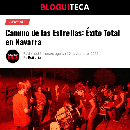
GENERAL
Camino de las Estrellas: Éxito Total
en Navarra
Published
9 meses ago
on
12 noviembre, 2025
By
Editorial