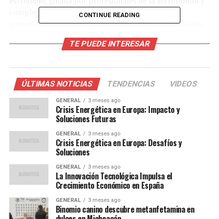
estrellado, guiada por profesionales de la astronomía y
complementada con catas, degustaciones
CONTINUE READING
gastronómicas o conciertos en entornos patrimoniales
y naturales excepcionales.
TE PUEDE INTERESAR
Un Viaje a Través de Navarra
Las actividades del
‘Camino de las Estrellas’
se han
ÚLTIMAS NOTICIAS
TENDENCIAS
VIDEOS
desarrollado en lugares emblemáticos como
GENERAL
3 meses ago
Roncesvalles y el Alto de Ibañeta, donde los
Crisis Energética en Europa: Impacto y
participantes disfrutaron de paseos nocturnos y
Soluciones Futuras
observaciones astronómicas. En el Santuario de San
GENERAL
3 meses ago
Miguel de Aralar, además de la observación del cielo, se
Crisis Energética en Europa: Desafíos y
Soluciones
ofreció un concierto y una visita guiada. Los castillos de
Cortes y Amaiur fueron escenario de charlas sobre
GENERAL
3 meses ago
historia y patrimonio, acompañadas de degustaciones
La Innovación Tecnológica Impulsa el
Crecimiento Económico en España
gastronómicas.
GENERAL
3 meses ago
Otros lugares destacados incluyen la Foz de Lumbier,
Binomio canino descubre metanfetamina en
dulces en Michoacán