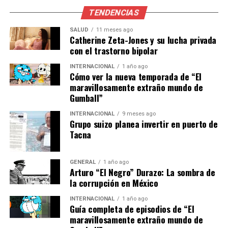
TENDENCIAS
El programa también mostró un compromiso con la
accesibilidad, adaptando algunas experiencias para
SALUD
11 meses ago
Catherine Zeta-Jones y su lucha privada
personas con movilidad reducida, como las realizadas en
con el trastorno bipolar
Santa María la Real de Irache y el Monasterio de Leyre.
Las actividades contaron con aforos de entre 50 y 100
INTERNACIONAL
1 año ago
Cómo ver la nueva temporada de “El
personas, sumando un total de 550 participantes en
maravillosamente extraño mundo de
esta primera edición.
Gumball”
Colaboradores y Futuro del
INTERNACIONAL
9 meses ago
Grupo suizo planea invertir en puerto de
Programa
Tacna
El éxito del
‘Camino de las Estrellas’
no habría sido
GENERAL
1 año ago
posible sin la colaboración de diversas entidades. Reyno
Arturo “El Negro” Durazo: La sombra de
Gourmet, las bodegas Irache, Pago de Arinzano y
la corrupción en México
Chivite, y el Colectivo Neomusical Suakai, entre otros,
INTERNACIONAL
1 año ago
aportaron su experiencia en gastronomía y música en
Guía completa de episodios de “El
directo. Las observaciones astronómicas fueron dirigidas
maravillosamente extraño mundo de