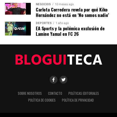
NEGOCIOS
10 meses ago
ANTERIOR
Carlota Corredera revela por qué Kiko
Fiscal General defiende su inocencia en juicio por
Hernández no está en ‘No somos nadie’
filtraciones
DEPORTES
1 año ago
EA Sports y la polémica exclusión de
Lamine Yamal en FC 26
Editorial
Nuestro equipo editorial no solo informa las noticias: las vive.
Con años de experiencia en primera línea, buscamos los
hechos, los verificamos con rigor y contamos las historias que
dan forma a nuestro mundo. Impulsados por la integridad y
una mirada atenta al detalle, abordamos la política, la cultura y
la tecnología con un análisis preciso y profundo. Cuando los
titulares cambian cada minuto, puedes contar con nosotros
para abrirnos paso entre el ruido y ofrecerte claridad en
SOBRE NOSOTROS
CONTACTO
POLÍTICAS EDITORIALES
bandeja de plata.
POLÍTICA DE COOKIES
POLÍTICA DE PRIVACIDAD