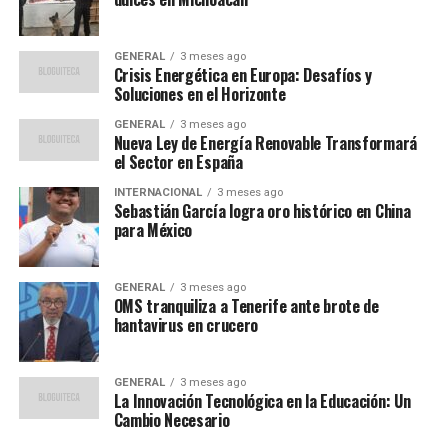
jugadores participarán en competiciones de cinco
partidos, avanzando independientemente del resultado.
GENERAL
3 meses ago
Cada partido requerirá una plantilla diferente,
Crisis Energética en Europa: Desafíos y
incentivando la creatividad y el uso de jugadores menos
Soluciones en el Horizonte
convencionales.
GENERAL
3 meses ago
Nueva Ley de Energía Renovable Transformará
Novedades en Rivals
el Sector en España
INTERNACIONAL
3 meses ago
Rivals, otro de los modos populares de Ultimate Team,
Sebastián García logra oro histórico en China
también experimentará cambios significativos. Se
para México
implementarán
objetivos
que permitirán a los
jugadores obtener recompensas incluso en caso de
GENERAL
3 meses ago
derrota. Estos objetivos incluirán tareas como anotar el
OMS tranquiliza a Tenerife ante brote de
hantavirus en crucero
primer gol o mantener la portería a cero.
Una de las novedades más destacadas es el sistema de
GENERAL
3 meses ago
rachas de victorias
. Los jugadores en racha recibirán el
La Innovación Tecnológica en la Educación: Un
doble de recompensas, pero sus rivales serán
Cambio Necesario
conscientes de su racha, lo que aumentará la