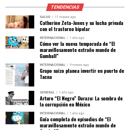
competencia. Además, se introducirán
checkpoints
TENDENCIAS
para evitar que los jugadores queden estancados en
SALUD
11 meses ago
divisiones superiores a su nivel real.
Catherine Zeta-Jones y su lucha privada
con el trastorno bipolar
Actualizaciones en FUT
INTERNACIONAL
1 año ago
Cómo ver la nueva temporada de “El
Champions
maravillosamente extraño mundo de
Gumball”
FUT Champions, el modo competitivo más popular,
también verá cambios. Se eliminará el clasificatorio para
INTERNACIONAL
9 meses ago
Grupo suizo planea invertir en puerto de
el torneo del fin de semana, permitiendo que los
Tacna
jugadores se clasifiquen a través de Rivals. Aquellos en
divisiones más bajas tendrán su propio evento,
Challengers
, con recompensas ajustadas a su nivel.
GENERAL
1 año ago
Arturo “El Negro” Durazo: La sombra de
la corrupción en México
Las recompensas en FUT Champions se ampliarán con
nuevos niveles, haciendo que cada partido y victoria
INTERNACIONAL
1 año ago
Guía completa de episodios de “El
sean más significativos. Esta actualización busca
maravillosamente extraño mundo de
equilibrar la experiencia de juego y evitar tácticas