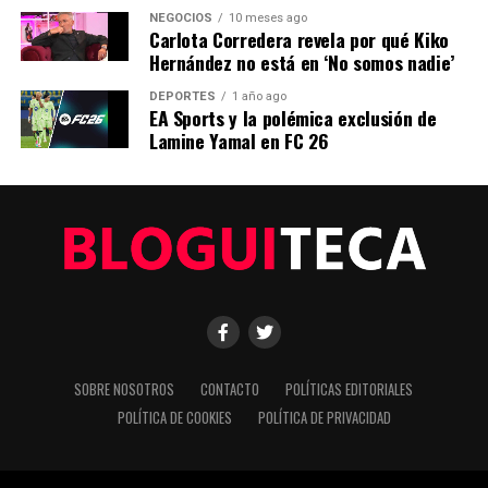
Con el lanzamiento de EA Sports FC 26 a la vuelta de la
NEGOCIOS
10 meses ago
esquina, los aficionados esperan con entusiasmo la
Carlota Corredera revela por qué Kiko
oportunidad de experimentar estos cambios de primera
Hernández no está en ‘No somos nadie’
mano y ver cómo transforman el panorama competitivo
DEPORTES
1 año ago
de Ultimate Team.
EA Sports y la polémica exclusión de
Lamine Yamal en FC 26
NOTICIAS RELACIONADAS:
SIGUIENTE
EA Sports FC 26: Innovaciones en Ultimate Team y
Clubes
ANTERIOR
DAZN amplía su oferta de fútbol con la Segunda División
por menos de 10 euros
SOBRE NOSOTROS
CONTACTO
POLÍTICAS EDITORIALES
Editorial
POLÍTICA DE COOKIES
POLÍTICA DE PRIVACIDAD
Nuestro equipo editorial no solo informa las noticias: las vive.