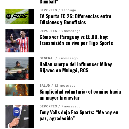
Gumball”
desleales como el descenso intencionado de divisiones.
DEPORTES
1 año ago
EA Sports FC 26: Diferencias entre
Implicaciones y futuro de
Ediciones y Beneficios
Ultimate Team
DEPORTES
9 meses ago
Cómo ver Paraguay vs EE.UU. hoy:
Estos cambios reflejan un esfuerzo de EA Sports por
transmisión en vivo por Tigo Sports
mantener la relevancia de Ultimate Team en un
mercado competitivo. Al introducir nuevos modos y
GENERAL
9 meses ago
ajustar las recompensas, la compañía busca atraer a una
Hallan cuerpo del influencer Mikey
audiencia más amplia y diversificada.
Rijavec en Mulegé, BCS
Expertos en la industria de los videojuegos señalan que
SALUD
12 meses ago
estas actualizaciones podrían revitalizar el interés en
Simplicidad voluntaria: el camino hacia
Ultimate Team, especialmente entre aquellos que
un mayor bienestar
buscan una experiencia de juego más dinámica y menos
DEPORTES
7 meses ago
predecible. El tiempo dirá si estas innovaciones cumplen
Tony Valls deja Fox Sports: “Me voy en
con las expectativas de los jugadores.
paz, agradecido”