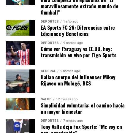
tácticas. Bolivia debe estar
maravillosamente extraño mundo de
preparada para un juego
Gumball”
dinámico y adaptarse
DEPORTES
1 año ago
EA Sports FC 26: Diferencias entre
rápidamente a los cambios
Ediciones y Beneficios
en el campo.”
DEPORTES
9 meses ago
Cómo ver Paraguay vs EE.UU. hoy:
transmisión en vivo por Tigo Sports
Mirando hacia el futuro
GENERAL
9 meses ago
Más allá del resultado, este partido representa un paso
Hallan cuerpo del influencer Mikey
más en el camino hacia el Mundial 2026. Para Bolivia,
Rijavec en Mulegé, BCS
una victoria podría infundir confianza y motivación en
el equipo y sus seguidores, mientras que Brasil busca
SALUD
12 meses ago
consolidar su posición como uno de los favoritos para el
Simplicidad voluntaria: el camino hacia
torneo mundial.
un mayor bienestar
DEPORTES
7 meses ago
Con la mirada puesta en el futuro, ambos equipos saben
Tony Valls deja Fox Sports: “Me voy en
que cada encuentro es una oportunidad para aprender y
paz, agradecido”