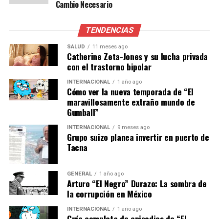
Cambio Necesario
El Alto es un factor que
puede jugar a su favor, pero
TENDENCIAS
necesitarán más que eso
SALUD
11 meses ago
para superar a un equipo
Catherine Zeta-Jones y su lucha privada
con el trastorno bipolar
tan fuerte como Brasil.”
INTERNACIONAL
1 año ago
Cómo ver la nueva temporada de “El
maravillosamente extraño mundo de
Por su parte, la entrenadora de fútbol, María López,
Gumball”
destaca la importancia de la estrategia:
INTERNACIONAL
9 meses ago
Grupo suizo planea invertir en puerto de
“Brasil, aunque ya
Tacna
clasificado, no tomará este
partido a la ligera. Es una
GENERAL
1 año ago
Arturo “El Negro” Durazo: La sombra de
oportunidad para probar
la corrupción en México
jugadores jóvenes y ajustar
INTERNACIONAL
1 año ago
Guía completa de episodios de “El