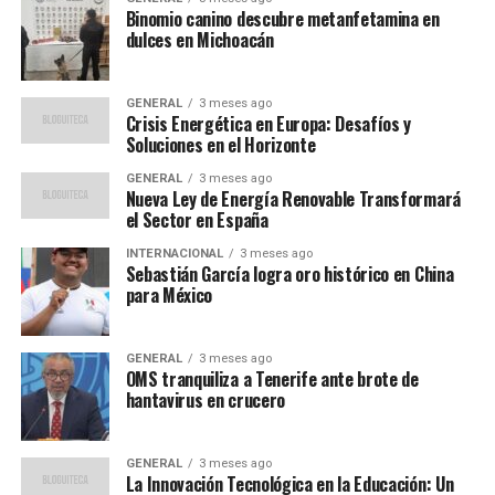
mundial. Este partido no solo es crucial para Bolivia,
Binomio canino descubre metanfetamina en
sino que también ofrece a Brasil la oportunidad de
dulces en Michoacán
experimentar con su alineación.
GENERAL
3 meses ago
Expertos opinan sobre el
Crisis Energética en Europa: Desafíos y
Soluciones en el Horizonte
impacto del partido
GENERAL
3 meses ago
Nueva Ley de Energía Renovable Transformará
El analista deportivo Carlos Mendoza comenta sobre la
el Sector en España
importancia de este encuentro:
INTERNACIONAL
3 meses ago
Sebastián García logra oro histórico en China
“Para Bolivia, jugar contra
para México
Brasil siempre representa
una oportunidad de oro
GENERAL
3 meses ago
OMS tranquiliza a Tenerife ante brote de
para demostrar su
hantavirus en crucero
capacidad en el escenario
GENERAL
3 meses ago
internacional. La altitud de
La Innovación Tecnológica en la Educación: Un