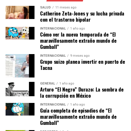
Estudios demuestran que este ejercicio aumenta
el VO2 máx, un indicador clave de eficiencia en el
SALUD
11 meses ago
Catherine Zeta-Jones y su lucha privada
uso del oxígeno durante el esfuerzo.
con el trastorno bipolar
Protección articular:
El movimiento controlado
INTERNACIONAL
1 año ago
reduce el impacto sobre rodillas, tobillos y
Cómo ver la nueva temporada de “El
caderas, siendo recomendable para personas con
maravillosamente extraño mundo de
problemas articulares o en recuperación de
Gumball”
lesiones.
INTERNACIONAL
9 meses ago
Grupo suizo planea invertir en puerto de
Salud ósea:
El ejercicio con el peso corporal
Tacna
ayuda a mantener la densidad ósea y prevenir la
osteoporosis en adultos.
GENERAL
1 año ago
Arturo “El Negro” Durazo: La sombra de
Comparaciones con otras
la corrupción en México
máquinas de ejercicio
INTERNACIONAL
1 año ago
Guía completa de episodios de “El
En comparación con la cinta de correr, la escaladora
maravillosamente extraño mundo de
potencia el fortalecimiento de la parte inferior del
Gumball”
cuerpo debido al mayor rango y activación muscular que