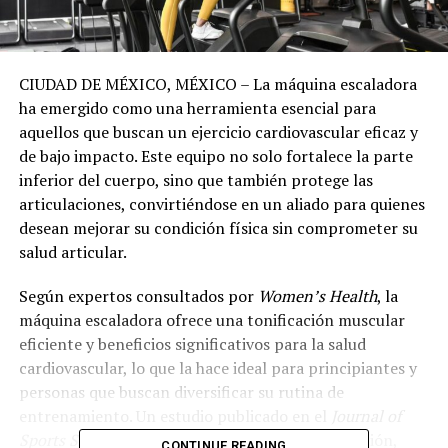
CIUDAD DE MÉXICO, MÉXICO – La máquina escaladora
ha emergido como una herramienta esencial para
aquellos que buscan un ejercicio cardiovascular eficaz y
de bajo impacto. Este equipo no solo fortalece la parte
inferior del cuerpo, sino que también protege las
articulaciones, convirtiéndose en un aliado para quienes
desean mejorar su condición física sin comprometer su
salud articular.
Según expertos consultados por
Women’s Health
, la
máquina escaladora ofrece una tonificación muscular
eficiente y beneficios significativos para la salud
cardiovascular, lo que la hace ideal para principiantes y
personas que buscan diversificar su rutina de
entrenamiento. Un estudio publicado en el
Journal of
Sports Science & Medicine
respalda esta afirmación,
CONTINUE READING