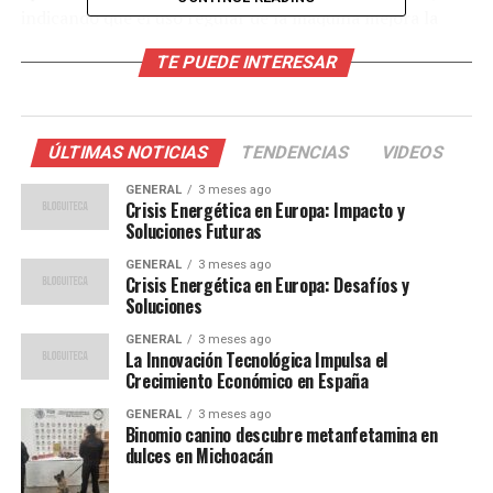
indicando que el uso regular de la máquina mejora la
resistencia cardiovascular y la fuerza muscular en las
TE PUEDE INTERESAR
extremidades inferiores, especialmente en adultos de
mediana edad sin antecedentes de actividad física
intensa.
ÚLTIMAS NOTICIAS
TENDENCIAS
VIDEOS
Beneficios respaldados por la
GENERAL
3 meses ago
Crisis Energética en Europa: Impacto y
ciencia
Soluciones Futuras
GENERAL
3 meses ago
Los investigadores concluyeron que este tipo de
Crisis Energética en Europa: Desafíos y
entrenamiento es “una alternativa válida y segura para
Soluciones
fortalecer la musculatura y mejorar la capacidad
GENERAL
3 meses ago
cardiovascular en poblaciones generales”. La American
La Innovación Tecnológica Impulsa el
Heart Association (AHA) también recomienda las
Crecimiento Económico en España
actividades que simulan subir escaleras debido a su
GENERAL
3 meses ago
capacidad para elevar la frecuencia cardíaca y mantener
Binomio canino descubre metanfetamina en
dulces en Michoacán
el bienestar articular. Incorporar este tipo de ejercicios
puede prevenir enfermedades del corazón, mejorar la