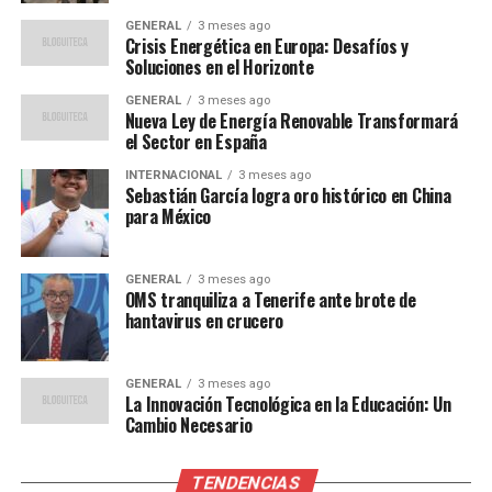
sensibilidad a la insulina y ayudar en el control de peso.
GENERAL
3 meses ago
Crisis Energética en Europa: Desafíos y
Aspectos clave de la máquina
Soluciones en el Horizonte
escaladora
GENERAL
3 meses ago
Nueva Ley de Energía Renovable Transformará
el Sector en España
Fortalecimiento muscular:
La escaladora
INTERNACIONAL
3 meses ago
trabaja intensamente piernas y glúteos,
Sebastián García logra oro histórico en China
involucrando glúteos, cuádriceps e isquiotibiales
para México
mediante un amplio rango de movimiento en
rodillas y caderas.
GENERAL
3 meses ago
OMS tranquiliza a Tenerife ante brote de
Activación del torso y equilibrio:
Mantener una
hantavirus en crucero
postura adecuada requiere la participación del
abdomen y los músculos estabilizadores,
mejorando así la estabilidad corporal.
GENERAL
3 meses ago
La Innovación Tecnológica en la Educación: Un
Eficacia cardiovascular:
Subir escaleras
Cambio Necesario
incrementa la frecuencia cardíaca y favorece la
quema de calorías más que caminar o pedalear.
TENDENCIAS