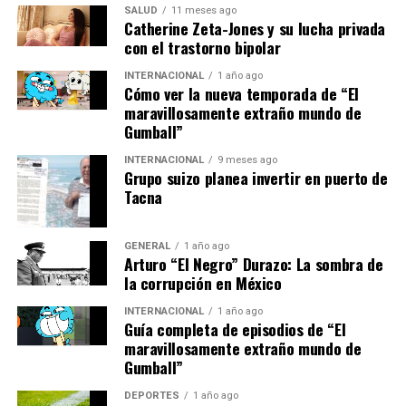
equipos, no solo por los puntos en juego, sino también
SALUD
11 meses ago
por la moral y el impulso que una victoria podría
Catherine Zeta-Jones y su lucha privada
con el trastorno bipolar
proporcionar.
INTERNACIONAL
1 año ago
Expertos en fútbol han destacado la importancia de este
Cómo ver la nueva temporada de “El
encuentro para el Barça, especialmente en un momento
maravillosamente extraño mundo de
Gumball”
en que el Real Madrid está mostrando una forma
impecable.
INTERNACIONAL
9 meses ago
Grupo suizo planea invertir en puerto de
“Es un partido clave para el
Tacna
Barça. Necesitan ganar
GENERAL
1 año ago
para mantener la presión
Arturo “El Negro” Durazo: La sombra de
la corrupción en México
sobre el Madrid,” comentó
un analista deportivo.
INTERNACIONAL
1 año ago
Guía completa de episodios de “El
maravillosamente extraño mundo de
Gumball”
Mirando Hacia el Futuro
DEPORTES
1 año ago