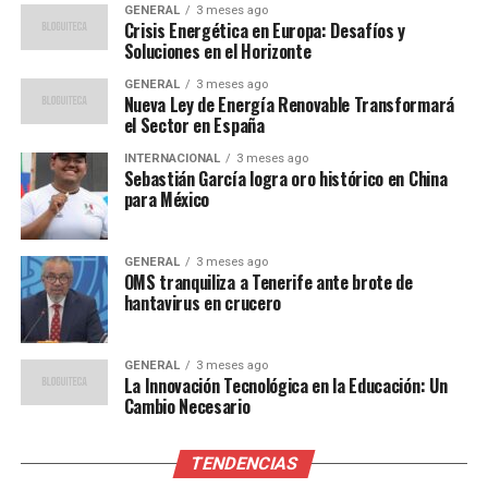
portería, con una defensa compuesta por Koundé,
GENERAL
3 meses ago
Araujo, Cubarsí y Gerard Martín. En el medio campo,
Crisis Energética en Europa: Desafíos y
Soluciones en el Horizonte
Frenkie de Jong, Pedri y Fermín serán los encargados de
manejar el ritmo del juego, mientras que Raphinha,
GENERAL
3 meses ago
Nueva Ley de Energía Renovable Transformará
Rashford y Lewandowski liderarán el ataque.
el Sector en España
El Getafe, por su parte, probablemente contará con
INTERNACIONAL
3 meses ago
Sebastián García logra oro histórico en China
Soria en la portería, respaldado por una defensa de
para México
cinco hombres: Kiko Femenía, Djené, Abqar, Duarte y
Diego Rico. En el medio campo, Mario Martín, Milla y
Arambarri buscarán controlar el juego, con Liso y Borja
GENERAL
3 meses ago
OMS tranquiliza a Tenerife ante brote de
Mayoral como principales amenazas ofensivas.
hantavirus en crucero
Transmisión y Expectativas
GENERAL
3 meses ago
La Innovación Tecnológica en la Educación: Un
El partido será transmitido en directo por Antena 3
Cambio Necesario
Deportes, ofreciendo cobertura completa que incluye la
previa, los onces oficiales y las actualizaciones minuto a
TENDENCIAS
minuto. Este enfrentamiento es crucial para ambos