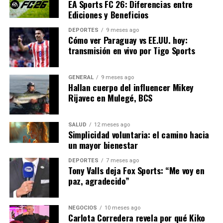
EA Sports FC 26: Diferencias entre
Con la temporada aún en sus primeras etapas, ambos
Ediciones y Beneficios
equipos tienen mucho que demostrar. Para el Barça, una
DEPORTES
9 meses ago
victoria no solo significaría mantener el ritmo con el
Cómo ver Paraguay vs EE.UU. hoy:
líder de la liga, sino también afirmar su capacidad para
transmisión en vivo por Tigo Sports
superar las adversidades de las lesiones. Para el Getafe,
un buen resultado podría consolidar su posición como
GENERAL
9 meses ago
contendiente serio en la liga.
Hallan cuerpo del influencer Mikey
Rijavec en Mulegé, BCS
El desenlace de este partido podría tener implicaciones
significativas para el resto de la temporada,
estableciendo el tono para las próximas semanas de
SALUD
12 meses ago
Simplicidad voluntaria: el camino hacia
competición en LaLiga EA Sports.
un mayor bienestar
DEPORTES
7 meses ago
NOTICIAS RELACIONADAS:
Tony Valls deja Fox Sports: “Me voy en
paz, agradecido”
SIGUIENTE
Barcelona vs Getafe: Horario y Dónde Ver el Partido de
LaLiga
NEGOCIOS
10 meses ago
Carlota Corredera revela por qué Kiko
ANTERIOR