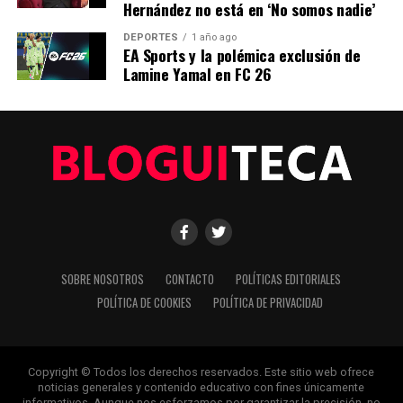
Barcelona vs Getafe: Horario, TV y cómo ver LaLiga EA
Hernández no está en ‘No somos nadie’
Sports
DEPORTES
1 año ago
EA Sports y la polémica exclusión de
Lamine Yamal en FC 26
Editorial
Nuestro equipo editorial no solo informa las noticias: las vive.
Con años de experiencia en primera línea, buscamos los
hechos, los verificamos con rigor y contamos las historias que
dan forma a nuestro mundo. Impulsados por la integridad y
una mirada atenta al detalle, abordamos la política, la cultura y
la tecnología con un análisis preciso y profundo. Cuando los
titulares cambian cada minuto, puedes contar con nosotros
SOBRE NOSOTROS
CONTACTO
POLÍTICAS EDITORIALES
para abrirnos paso entre el ruido y ofrecerte claridad en
bandeja de plata.
POLÍTICA DE COOKIES
POLÍTICA DE PRIVACIDAD
Copyright © Todos los derechos reservados. Este sitio web ofrece
noticias generales y contenido educativo con fines únicamente
informativos. Aunque nos esforzamos por garantizar la precisión, no