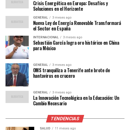
cómo puede transcurrir el partido, pero al final hay que
Crisis Energética en Europa: Desafíos y
jugar el partido”, indicó el entrenador.
Soluciones en el Horizonte
GENERAL
3 meses ago
Horarios y transmisión del
Nueva Ley de Energía Renovable Transformará
el Sector en España
partido
INTERNACIONAL
3 meses ago
Sebastián García logra oro histórico en China
Para aquellos que deseen seguir el encuentro, aquí están
para México
los horarios y canales de transmisión:
GENERAL
3 meses ago
México:
1:30 p.m.
OMS tranquiliza a Tenerife ante brote de
hantavirus en crucero
Perú, Colombia y Ecuador:
2:30 p.m.
Chile, Bolivia y Venezuela:
3:30 p.m.
GENERAL
3 meses ago
Argentina, Uruguay y Paraguay:
La Innovación Tecnológica en la Educación: Un
4:30 p.m.
Cambio Necesario
España:
9:30 p.m.
En Perú y América del Sur, el partido será transmitido
TENDENCIAS
por DirecTV Sports y DGO, mientras que en España se
SALUD
11 meses ago