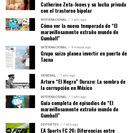
podrá ver a través de Movistar + y LaLiga TV Bar HD. Los
Catherine Zeta-Jones y su lucha privada
espectadores en Estados Unidos tendrán la opción de
con el trastorno bipolar
seguir el encuentro en ESPN + y ESPN Deportes, y en
INTERNACIONAL
1 año ago
México estará disponible en Sky +.
Cómo ver la nueva temporada de “El
maravillosamente extraño mundo de
Gumball”
Pronósticos y antecedentes
INTERNACIONAL
9 meses ago
El historial reciente entre ambos equipos muestra un
Grupo suizo planea invertir en puerto de
Tacna
dominio del Barcelona, con tres victorias en los últimos
cinco encuentros. Sin embargo, el Levante ha
demostrado ser un rival complicado en el pasado,
GENERAL
1 año ago
logrando un empate y una victoria en esos
Arturo “El Negro” Durazo: La sombra de
la corrupción en México
enfrentamientos.
INTERNACIONAL
1 año ago
Las casas de apuestas reflejan este favoritismo del
Guía completa de episodios de “El
Barcelona, con cuotas que oscilan entre 1.23 y 1.28 para
maravillosamente extraño mundo de
Gumball”
su victoria, mientras que el empate y la victoria del
Levante se consideran menos probables.
DEPORTES
1 año ago
EA Sports FC 26: Diferencias entre