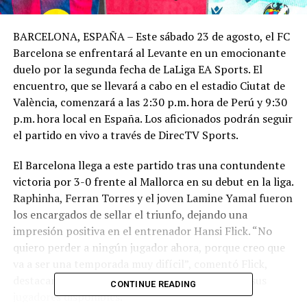
BARCELONA, ESPAÑA – Este sábado 23 de agosto, el FC
Barcelona se enfrentará al Levante en un emocionante
duelo por la segunda fecha de LaLiga EA Sports. El
encuentro, que se llevará a cabo en el estadio Ciutat de
València, comenzará a las 2:30 p.m. hora de Perú y 9:30
p.m. hora local en España. Los aficionados podrán seguir
el partido en vivo a través de DirecTV Sports.
El Barcelona llega a este partido tras una contundente
victoria por 3-0 frente al Mallorca en su debut en la liga.
Raphinha, Ferran Torres y el joven Lamine Yamal fueron
los encargados de sellar el triunfo, dejando una
impresión positiva en el entrenador Hansi Flick. “No
quiero perder a ningún jugador ahora, porque creo que
va a ser una temporada muy difícil”, comentó Flick,
destacando la importancia de contar con todos sus
CONTINUE READING
jugadores disponibles.