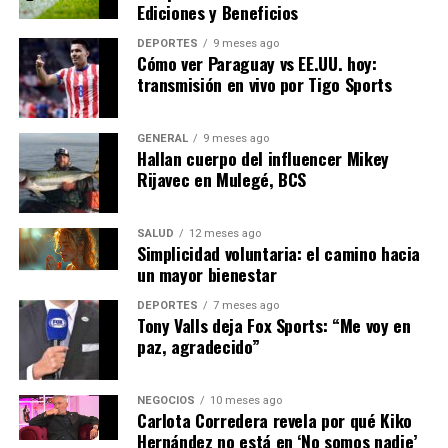
Posibles alineaciones
Ediciones y Beneficios
DEPORTES
9 meses ago
Se espera que el Barcelona alinee a Joan García, Eric
Cómo ver Paraguay vs EE.UU. hoy:
García, Ronald Araújo, Pau Cubarsí, Alejandro Baldé,
transmisión en vivo por Tigo Sports
Pedri, Gavi, Dani Olmo, Lamine Yamal, Raphinha y
Ferran Torres. Por su parte, el Levante podría presentar
GENERAL
9 meses ago
a Cuñat; Toljan, De la Fuente, Elgezabal, Cabello, Manu
Hallan cuerpo del influencer Mikey
Sánchez; Oriol Rey, Pablo Martínez, Brugui, Morales; e
Rijavec en Mulegé, BCS
Iván Romero.
SALUD
12 meses ago
Con ambos equipos buscando consolidar su posición en
Simplicidad voluntaria: el camino hacia
la tabla, este encuentro promete ser un espectáculo
un mayor bienestar
lleno de emoción y estrategia. Los aficionados esperan
DEPORTES
7 meses ago
ver un Barcelona dominante, mientras que el Levante
Tony Valls deja Fox Sports: “Me voy en
buscará dar la sorpresa en casa.
paz, agradecido”
El resultado de este partido no solo influirá en la
NEGOCIOS
10 meses ago
clasificación temprana de LaLiga, sino que también
Carlota Corredera revela por qué Kiko
podría establecer el tono para la temporada de ambos
Hernández no está en ‘No somos nadie’