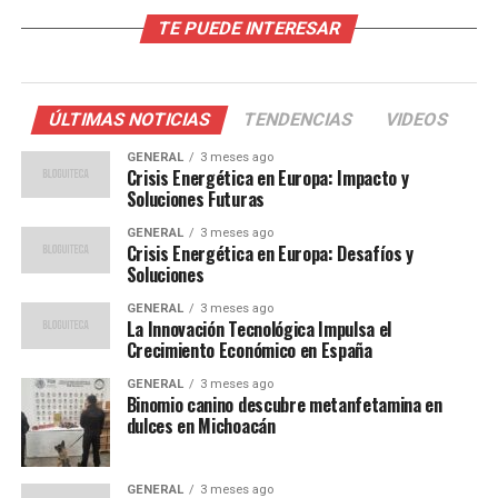
TE PUEDE INTERESAR
Expectativas y desafíos para el
Barcelona
ÚLTIMAS NOTICIAS
TENDENCIAS
VIDEOS
El técnico alemán se mostró satisfecho con el
rendimiento de su equipo en el primer partido, aunque
GENERAL
3 meses ago
Crisis Energética en Europa: Impacto y
advirtió sobre la dificultad que representa el Levante.
Soluciones Futuras
“Es un equipo con buena defensa, pero juega también
GENERAL
3 meses ago
muy bien en transición. Son rápidos, así que tendremos
Crisis Energética en Europa: Desafíos y
que estar muy pendientes de ello”, señaló Flick,
Soluciones
subrayando la necesidad de mantener la concentración
GENERAL
3 meses ago
durante todo el encuentro.
La Innovación Tecnológica Impulsa el
Crecimiento Económico en España
Una de las buenas noticias para los seguidores del
GENERAL
3 meses ago
Barcelona es el posible regreso de Robert Lewandowski,
Binomio canino descubre metanfetamina en
quien se ha recuperado de una lesión. Sin embargo, Flick
dulces en Michoacán
fue cauteloso sobre su participación completa en el
partido. “Lo veremos. Hemos estado pensando sobre
GENERAL
3 meses ago