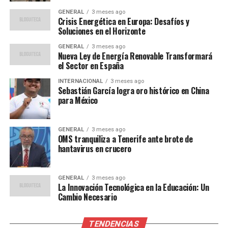
creando nuevos roles que
GENERAL
3 meses ago
nunca antes existieron”,
Crisis Energética en Europa: Desafíos y
Soluciones en el Horizonte
afirmó María López,
GENERAL
3 meses ago
experta en tecnología de la
Nueva Ley de Energía Renovable Transformará
el Sector en España
Universidad Complutense
INTERNACIONAL
3 meses ago
de Madrid.
Sebastián García logra oro histórico en China
para México
Innovaciones en el Sector Salud
GENERAL
3 meses ago
OMS tranquiliza a Tenerife ante brote de
En el ámbito de la salud, la IA está facilitando
hantavirus en crucero
diagnósticos más precisos y tratamientos
personalizados. Los algoritmos de aprendizaje
GENERAL
3 meses ago
automático están siendo utilizados para analizar
La Innovación Tecnológica en la Educación: Un
grandes volúmenes de datos médicos, lo que permite a
Cambio Necesario
los profesionales de la salud identificar patrones y
predecir resultados con mayor precisión.
TENDENCIAS