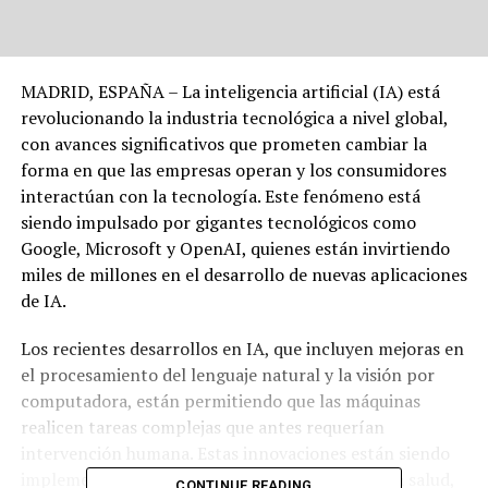
MADRID, ESPAÑA – La inteligencia artificial (IA) está
revolucionando la industria tecnológica a nivel global,
con avances significativos que prometen cambiar la
forma en que las empresas operan y los consumidores
interactúan con la tecnología. Este fenómeno está
siendo impulsado por gigantes tecnológicos como
Google, Microsoft y OpenAI, quienes están invirtiendo
miles de millones en el desarrollo de nuevas aplicaciones
de IA.
Los recientes desarrollos en IA, que incluyen mejoras en
el procesamiento del lenguaje natural y la visión por
computadora, están permitiendo que las máquinas
realicen tareas complejas que antes requerían
intervención humana. Estas innovaciones están siendo
implementadas en sectores tan diversos como la salud,
CONTINUE READING