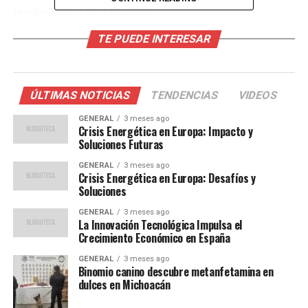
la educación y el transporte.
TE PUEDE INTERESAR
Impacto en el Mercado Laboral
Una de las principales preocupaciones en torno al
avance de la IA es su impacto en el mercado laboral.
ÚLTIMAS NOTICIAS
TENDENCIAS
VIDEOS
Según un informe del Foro Económico Mundial, se
GENERAL
3 meses ago
espera que la automatización y la IA transformen más
Crisis Energética en Europa: Impacto y
del 50% de las tareas laborales actuales en los próximos
Soluciones Futuras
cinco años. Esto podría resultar en la pérdida de
GENERAL
3 meses ago
empleos en ciertos sectores, pero también en la
Crisis Energética en Europa: Desafíos y
Soluciones
creación de nuevas oportunidades en áreas tecnológicas
emergentes.
GENERAL
3 meses ago
La Innovación Tecnológica Impulsa el
Crecimiento Económico en España
“La IA no solo está
GENERAL
3 meses ago
redefiniendo el trabajo,
Binomio canino descubre metanfetamina en
dulces en Michoacán
sino que también está