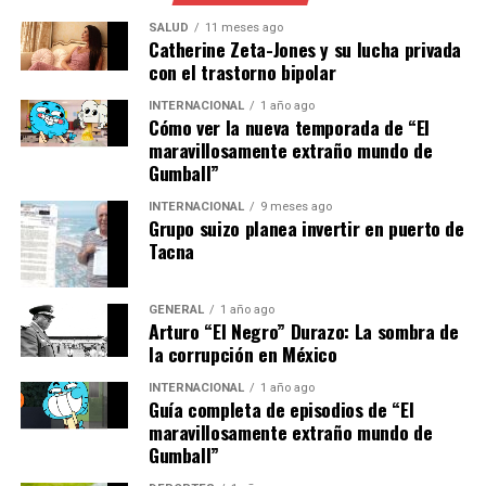
Un estudio reciente publicado en la revista
The Lancet
SALUD
11 meses ago
Catherine Zeta-Jones y su lucha privada
destacó que el uso de IA en el diagnóstico de
con el trastorno bipolar
enfermedades como el cáncer ha mejorado las tasas de
detección temprana en un 20%. Esto no solo aumenta
INTERNACIONAL
1 año ago
Cómo ver la nueva temporada de “El
las posibilidades de éxito en el tratamiento, sino que
maravillosamente extraño mundo de
también reduce los costos asociados con el cuidado de la
Gumball”
salud.
INTERNACIONAL
9 meses ago
Grupo suizo planea invertir en puerto de
Desafíos Éticos y de Privacidad
Tacna
A pesar de los beneficios, el avance de la IA plantea
desafíos éticos y de privacidad significativos. La
GENERAL
1 año ago
Arturo “El Negro” Durazo: La sombra de
recopilación y el uso de datos personales para entrenar
la corrupción en México
algoritmos de IA han generado preocupaciones sobre la
privacidad de los usuarios y el potencial de sesgos en los
INTERNACIONAL
1 año ago
Guía completa de episodios de “El
sistemas automatizados.
maravillosamente extraño mundo de
Gumball”
“Es crucial que