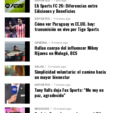
DEPORTES
1 año ago
establezcamos marcos
EA Sports FC 26: Diferencias entre
Ediciones y Beneficios
regulatorios sólidos para
DEPORTES
9 meses ago
garantizar que el desarrollo
Cómo ver Paraguay vs EE.UU. hoy:
transmisión en vivo por Tigo Sports
de la IA sea ético y
equitativo”, comentó Javier
GENERAL
9 meses ago
Martínez, director del
Hallan cuerpo del influencer Mikey
Rijavec en Mulegé, BCS
Centro de Ética en
Tecnología de Barcelona.
SALUD
12 meses ago
Simplicidad voluntaria: el camino hacia
un mayor bienestar
El Futuro de la Inteligencia
DEPORTES
7 meses ago
Tony Valls deja Fox Sports: “Me voy en
Artificial
paz, agradecido”
Mirando hacia el futuro, la IA promete seguir siendo una
fuerza transformadora en la sociedad. Los expertos
NEGOCIOS
10 meses ago