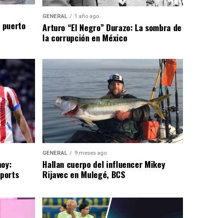
GENERAL
1 año ago
n puerto
Arturo “El Negro” Durazo: La sombra de
la corrupción en México
GENERAL
9 meses ago
hoy:
Hallan cuerpo del influencer Mikey
Sports
Rijavec en Mulegé, BCS