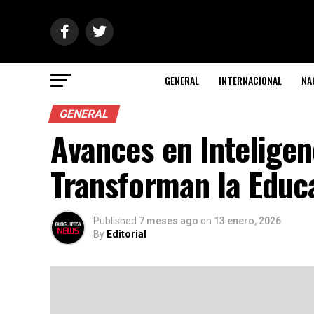
GENERAL
INTERNACIONAL
NA
GENERAL
Avances en Inteligenc
Transforman la Educ
Published
7 meses ago
on
13 enero, 2026
By
Editorial