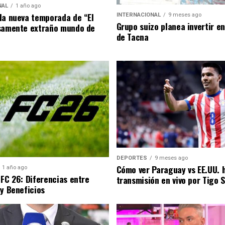
NAL
1 año ago
la nueva temporada de “El
INTERNACIONAL
9 meses ago
Grupo suizo planea invertir e
samente extraño mundo de
de Tacna
DEPORTES
9 meses ago
Cómo ver Paraguay vs EE.UU. 
1 año ago
 FC 26: Diferencias entre
transmisión en vivo por Tigo 
 y Beneficios