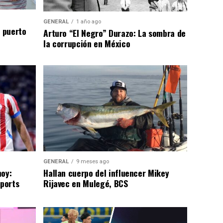
GENERAL
1 año ago
n puerto
Arturo “El Negro” Durazo: La sombra de
la corrupción en México
GENERAL
9 meses ago
hoy:
Hallan cuerpo del influencer Mikey
Sports
Rijavec en Mulegé, BCS