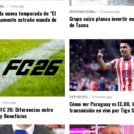
NAL
1 año ago
la nueva temporada de “El
INTERNACIONAL
9 meses ago
Grupo suizo planea invertir e
samente extraño mundo de
de Tacna
DEPORTES
9 meses ago
Cómo ver Paraguay vs EE.UU. 
1 año ago
 FC 26: Diferencias entre
transmisión en vivo por Tigo 
 y Beneficios