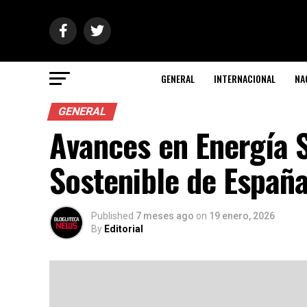
GENERAL
INTERNACIONAL
NA
GENERAL
Avances en Energía S
Sostenible de Españ
Published
7 meses ago
on
19 enero, 2026
By
Editorial