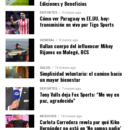
que aún se está recuperando de los efectos de la
Ediciones y Beneficios
pandemia de COVID-19.
DEPORTES
9 meses ago
Cómo ver Paraguay vs EE.UU. hoy:
En el futuro, se espera que el gobierno continúe
transmisión en vivo por Tigo Sports
fomentando la colaboración entre el sector público y
privado para acelerar el desarrollo de proyectos de
GENERAL
9 meses ago
energía renovable. La inversión en educación y
Hallan cuerpo del influencer Mikey
capacitación también será crucial para preparar a la
Rijavec en Mulegé, BCS
fuerza laboral para los empleos del futuro.
Con el cambio climático en la agenda global, el éxito de
SALUD
12 meses ago
Simplicidad voluntaria: el camino hacia
España podría servir como un modelo para otros países
un mayor bienestar
que buscan reducir su huella de carbono y avanzar hacia
un futuro más sostenible.
DEPORTES
7 meses ago
Tony Valls deja Fox Sports: “Me voy en
paz, agradecido”
NOTICIAS RELACIONADAS:
SIGUIENTE
NEGOCIOS
10 meses ago
Aumento del Costo de Vida en España Preocupa a los
Carlota Corredera revela por qué Kiko
Ciudadanos
Hernández no está en ‘No somos nadie’