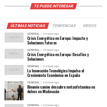
Contexto y Antecedentes
TE PUEDE INTERESAR
España ha sido históricamente un líder en la adopción
de energías limpias, gracias a su abundancia de recursos
naturales como el sol y el viento. Sin embargo, la
ÚLTIMAS NOTICIAS
TENDENCIAS
VIDEOS
dependencia de combustibles fósiles ha sido un desafío
GENERAL
3 meses ago
persistente. Este nuevo plan pretende abordar ese
Crisis Energética en Europa: Impacto y
problema al mismo tiempo que impulsa la economía
Soluciones Futuras
verde del país.
GENERAL
3 meses ago
Crisis Energética en Europa: Desafíos y
En 2020, España cerró su última mina de carbón,
Soluciones
marcando un hito en su transición hacia un futuro más
GENERAL
3 meses ago
sostenible. Este cierre fue parte de un esfuerzo más
La Innovación Tecnológica Impulsa el
Crecimiento Económico en España
amplio para reducir las emisiones de gases de efecto
invernadero y cumplir con los objetivos del Acuerdo de
GENERAL
3 meses ago
París.
Binomio canino descubre metanfetamina en
dulces en Michoacán
Opiniones de Expertos
GENERAL
3 meses ago