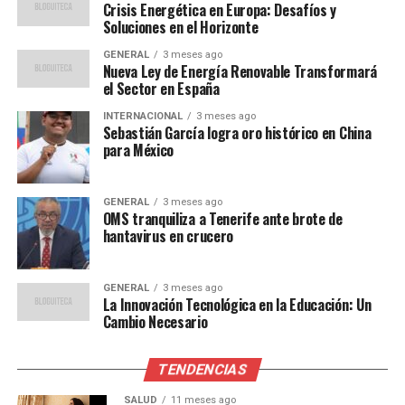
Los expertos en energía han recibido el anuncio con
Crisis Energética en Europa: Desafíos y
Soluciones en el Horizonte
optimismo cauteloso. Según el Dr. Luis Martínez,
profesor de ingeniería ambiental en la Universidad de
GENERAL
3 meses ago
Nueva Ley de Energía Renovable Transformará
Sevilla, “Este plan es ambicioso, pero alcanzable. España
el Sector en España
tiene el potencial de convertirse en un líder mundial en
energías renovables si se implementan correctamente
INTERNACIONAL
3 meses ago
Sebastián García logra oro histórico en China
las políticas adecuadas.”
para México
“El verdadero desafío será
GENERAL
3 meses ago
la inversión en
OMS tranquiliza a Tenerife ante brote de
hantavirus en crucero
infraestructura y la gestión
eficiente de los recursos,”
GENERAL
3 meses ago
añadió el Dr. Martínez.
La Innovación Tecnológica en la Educación: Un
Cambio Necesario
Por otro lado, algunos críticos han señalado que la
TENDENCIAS
dependencia de la energía eólica y solar puede ser
SALUD
11 meses ago