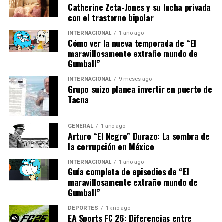
problemática debido a su naturaleza intermitente. Sin
Catherine Zeta-Jones y su lucha privada
embargo, el gobierno ha asegurado que se están
con el trastorno bipolar
desarrollando tecnologías de almacenamiento de
INTERNACIONAL
1 año ago
energía para mitigar estos problemas.
Cómo ver la nueva temporada de “El
maravillosamente extraño mundo de
Implicaciones y Análisis Futuro
Gumball”
INTERNACIONAL
9 meses ago
Si España logra cumplir con sus objetivos, las
Grupo suizo planea invertir en puerto de
implicaciones serían significativas no solo para el país,
Tacna
sino también para la Unión Europea. Como uno de los
principales estados miembros, España podría establecer
GENERAL
1 año ago
un precedente para otros países en términos de
Arturo “El Negro” Durazo: La sombra de
políticas de energía sostenible.
la corrupción en México
INTERNACIONAL
1 año ago
Además, el impulso hacia las energías renovables podría
Guía completa de episodios de “El
generar miles de empleos en el sector, desde la
maravillosamente extraño mundo de
construcción de nuevas plantas hasta la investigación y
Gumball”
el desarrollo de tecnologías innovadoras. Esto podría
DEPORTES
1 año ago
ser un impulso bienvenido para la economía española,
EA Sports FC 26: Diferencias entre