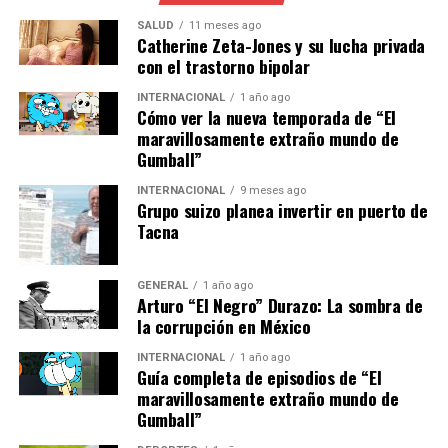
vacunas son efectivas contra las variantes del virus, lo
SALUD
11 meses ago
que refuerza la importancia de vacunar a la mayor
Catherine Zeta-Jones y su lucha privada
cantidad de personas posible.
con el trastorno bipolar
INTERNACIONAL
1 año ago
Implicaciones y Futuro
Cómo ver la nueva temporada de “El
maravillosamente extraño mundo de
La expansión de la campaña de vacunación podría tener
Gumball”
implicaciones significativas para la reapertura de
INTERNACIONAL
9 meses ago
escuelas y la recuperación económica del país. Con más
Grupo suizo planea invertir en puerto de
estudiantes vacunados, las escuelas pueden operar de
Tacna
manera más segura, lo que a su vez permite a los padres
regresar al trabajo con mayor tranquilidad.
GENERAL
1 año ago
Arturo “El Negro” Durazo: La sombra de
El gobierno también espera que una mayor tasa de
la corrupción en México
vacunación ayude a mitigar futuras olas de infecciones,
INTERNACIONAL
1 año ago
especialmente durante los meses de invierno. “Nuestro
Guía completa de episodios de “El
objetivo es proteger a la población y asegurar que el
maravillosamente extraño mundo de
país pueda volver a la normalidad lo antes posible”,
Gumball”
declaró el Secretario Alcocer.