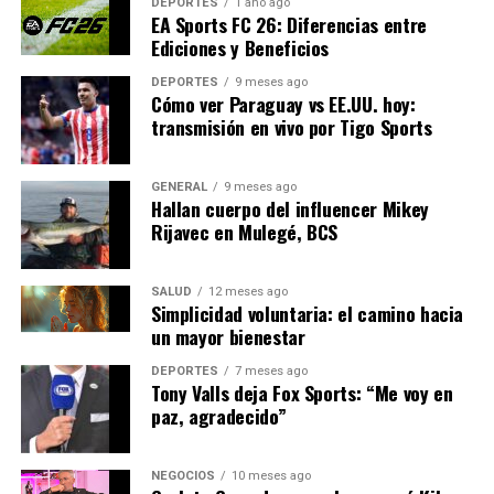
DEPORTES
1 año ago
EA Sports FC 26: Diferencias entre
Próximos Pasos
Ediciones y Beneficios
DEPORTES
9 meses ago
El gobierno ha establecido un cronograma para la
Cómo ver Paraguay vs EE.UU. hoy:
implementación de esta nueva fase de vacunación, que
transmisión en vivo por Tigo Sports
comenzará en las principales ciudades antes de
expandirse a áreas rurales. Se han habilitado más
GENERAL
9 meses ago
centros de vacunación y se ha lanzado una campaña de
Hallan cuerpo del influencer Mikey
concienciación para informar a los padres y jóvenes
Rijavec en Mulegé, BCS
sobre la importancia de la vacunación.
SALUD
12 meses ago
Con la esperanza de que estas medidas contribuyan a un
Simplicidad voluntaria: el camino hacia
descenso en los casos de COVID-19, México se prepara
un mayor bienestar
para un futuro más seguro y saludable. La comunidad
DEPORTES
7 meses ago
internacional observa de cerca, ya que el éxito de esta
Tony Valls deja Fox Sports: “Me voy en
campaña podría servir como modelo para otros países
paz, agradecido”
en la región.
NEGOCIOS
10 meses ago
NOTICIAS RELACIONADAS: