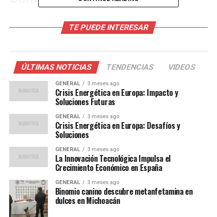
Desde el inicio de la pandemia, México ha enfrentado
TE PUEDE INTERESAR
desafíos significativos en su respuesta al COVID-19. Con
más de 3.7 millones de casos confirmados y alrededor de
280,000 muertes, el país ha sido uno de los más
afectados en América Latina. La campaña de
ÚLTIMAS NOTICIAS
TENDENCIAS
VIDEOS
vacunación, que comenzó en diciembre de 2020, ha sido
GENERAL
3 meses ago
un componente clave en los esfuerzos para controlar el
Crisis Energética en Europa: Impacto y
virus.
Soluciones Futuras
GENERAL
3 meses ago
Hasta la fecha, más del 60% de la población adulta ha
Crisis Energética en Europa: Desafíos y
recibido al menos una dosis de la vacuna, y el 50% ha
Soluciones
completado el esquema de vacunación. Sin embargo, la
GENERAL
3 meses ago
aparición de nuevas variantes y la transmisión entre los
La Innovación Tecnológica Impulsa el
Crecimiento Económico en España
jóvenes han impulsado la necesidad de ampliar la
cobertura de vacunación.
GENERAL
3 meses ago
Binomio canino descubre metanfetamina en
dulces en Michoacán
Opiniones de Expertos