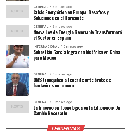
Expertos en salud pública han elogiado la decisión de
GENERAL
3 meses ago
incluir a los adolescentes en la campaña de vacunación.
Crisis Energética en Europa: Desafíos y
Soluciones en el Horizonte
La Dra. Ana María López, epidemióloga de la Universidad
Nacional Autónoma de México, comentó:
GENERAL
3 meses ago
Nueva Ley de Energía Renovable Transformará
el Sector en España
“Vacunar a los jóvenes no
INTERNACIONAL
3 meses ago
solo los protege a ellos,
Sebastián García logra oro histórico en China
para México
sino que también ayuda a
reducir la transmisión
GENERAL
3 meses ago
comunitaria. Es una
OMS tranquiliza a Tenerife ante brote de
hantavirus en crucero
estrategia esencial para
lograr la inmunidad
GENERAL
3 meses ago
colectiva.”
La Innovación Tecnológica en la Educación: Un
Cambio Necesario
Además, estudios recientes han demostrado que las
TENDENCIAS