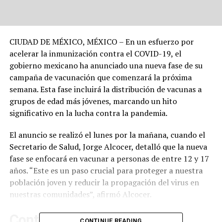
CIUDAD DE MÉXICO, MÉXICO – En un esfuerzo por
acelerar la inmunización contra el COVID-19, el
gobierno mexicano ha anunciado una nueva fase de su
campaña de vacunación que comenzará la próxima
semana. Esta fase incluirá la distribución de vacunas a
grupos de edad más jóvenes, marcando un hito
significativo en la lucha contra la pandemia.
El anuncio se realizó el lunes por la mañana, cuando el
Secretario de Salud, Jorge Alcocer, detalló que la nueva
fase se enfocará en vacunar a personas de entre 12 y 17
años. “Este es un paso crucial para proteger a nuestra
población joven y reducir la propagación del virus en
nuestras comunidades”, afirmó Alcocer.
Contexto y Antecedentes
CONTINUE READING