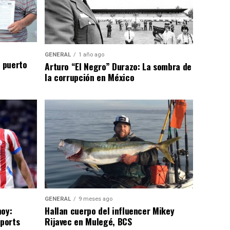
GENERAL
1 año ago
n puerto
Arturo “El Negro” Durazo: La sombra de
la corrupción en México
GENERAL
9 meses ago
hoy:
Hallan cuerpo del influencer Mikey
Sports
Rijavec en Mulegé, BCS