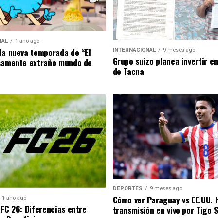
NAL
1 año ago
la nueva temporada de “El
INTERNACIONAL
9 meses ago
Grupo suizo planea invertir e
samente extraño mundo de
de Tacna
DEPORTES
9 meses ago
Cómo ver Paraguay vs EE.UU. 
1 año ago
 FC 26: Diferencias entre
transmisión en vivo por Tigo 