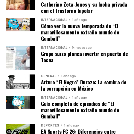
Catherine Zeta-Jones y su lucha privada
Desafíos y Oportunidades
con el trastorno bipolar
Futuras
INTERNACIONAL
1 año ago
Cómo ver la nueva temporada de “El
maravillosamente extraño mundo de
A pesar de los avances, la industria solar enfrenta
Gumball”
desafíos, como la necesidad de mejorar la
infraestructura de almacenamiento de energía para
INTERNACIONAL
9 meses ago
Grupo suizo planea invertir en puerto de
gestionar la intermitencia de la producción solar. Sin
Tacna
embargo, los avances en tecnología de baterías y
almacenamiento están ofreciendo soluciones
prometedoras.
GENERAL
1 año ago
Arturo “El Negro” Durazo: La sombra de
la corrupción en México
El profesor Juan Martínez, experto en energías
renovables de la Universidad de Sevilla, comentó:
INTERNACIONAL
1 año ago
Guía completa de episodios de “El
maravillosamente extraño mundo de
“La clave para el futuro de
Gumball”
la energía solar en España
DEPORTES
1 año ago
EA Sports FC 26: Diferencias entre