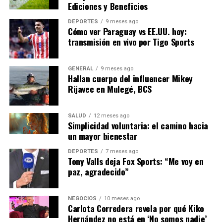
será la integración
Ediciones y Beneficios
eficiente de sistemas de
DEPORTES
9 meses ago
almacenamiento que
Cómo ver Paraguay vs EE.UU. hoy:
transmisión en vivo por Tigo Sports
permitan un suministro
constante y confiable.”
GENERAL
9 meses ago
Hallan cuerpo del influencer Mikey
Rijavec en Mulegé, BCS
Con la continua inversión en investigación y desarrollo,
España está bien posicionada para superar estos
SALUD
12 meses ago
desafíos y consolidarse como líder en energía renovable
Simplicidad voluntaria: el camino hacia
a nivel mundial.
un mayor bienestar
En conclusión, el crecimiento de la energía solar en
DEPORTES
7 meses ago
Tony Valls deja Fox Sports: “Me voy en
España no solo está impulsando la economía, sino que
paz, agradecido”
también está marcando un camino hacia un futuro más
sostenible. La combinación de políticas
gubernamentales, innovación tecnológica y un
NEGOCIOS
10 meses ago
Carlota Corredera revela por qué Kiko
compromiso firme con la sostenibilidad está
Hernández no está en ‘No somos nadie’