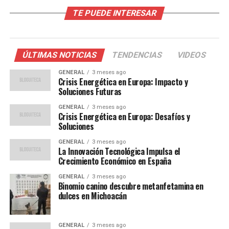
El gobierno español ha establecido objetivos ambiciosos
TE PUEDE INTERESAR
para reducir las emisiones de carbono y aumentar la
proporción de energías renovables en su matriz
energética. Según el Plan Nacional Integrado de Energía
ÚLTIMAS NOTICIAS
TENDENCIAS
VIDEOS
y Clima, España planea generar el 74% de su electricidad
a partir de fuentes renovables para 2030.
GENERAL
3 meses ago
Crisis Energética en Europa: Impacto y
Soluciones Futuras
El ministro de Transición Ecológica, Teresa Ribera,
declaró:
GENERAL
3 meses ago
Crisis Energética en Europa: Desafíos y
Soluciones
“Estamos comprometidos a
GENERAL
3 meses ago
liderar la transición
La Innovación Tecnológica Impulsa el
Crecimiento Económico en España
energética en Europa y la
GENERAL
3 meses ago
energía solar es un pilar
Binomio canino descubre metanfetamina en
dulces en Michoacán
fundamental en nuestra
estrategia.”
GENERAL
3 meses ago