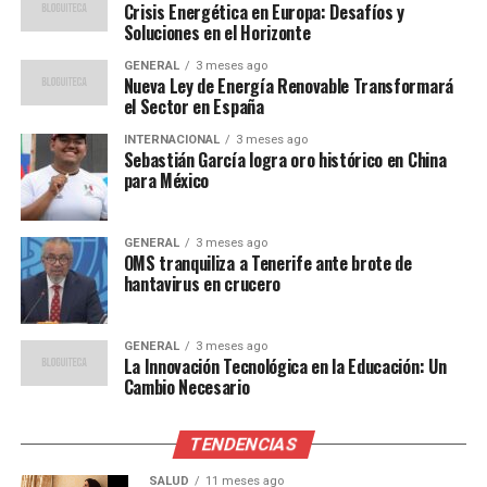
Crisis Energética en Europa: Desafíos y
Soluciones en el Horizonte
Impacto Económico y Social
GENERAL
3 meses ago
Nueva Ley de Energía Renovable Transformará
El auge de la energía solar no solo está transformando
el Sector en España
el sector energético, sino que también está generando
INTERNACIONAL
3 meses ago
un impacto económico significativo. Se estima que la
Sebastián García logra oro histórico en China
para México
industria solar ha creado más de 60,000 empleos en los
últimos cinco años, con proyecciones de crecimiento
continuo.
GENERAL
3 meses ago
OMS tranquiliza a Tenerife ante brote de
Además, el aumento de la capacidad solar está ayudando
hantavirus en crucero
a reducir los costos de electricidad para los
consumidores, lo que a su vez está impulsando el
GENERAL
3 meses ago
crecimiento económico en otras áreas. Según un
La Innovación Tecnológica en la Educación: Un
informe de la Asociación de Energías Renovables de
Cambio Necesario
España,
los hogares españoles han visto una
reducción del 10% en sus facturas de electricidad en
TENDENCIAS
el último año
gracias a la energía solar.
SALUD
11 meses ago