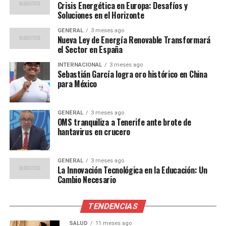
“La integración de estas nuevas capacidades en la red
Crisis Energética en Europa: Desafíos y
Soluciones en el Horizonte
eléctrica nacional será crucial”, dijo Javier García Breva,
analista de energía renovable. “Sin una infraestructura
GENERAL
3 meses ago
Nueva Ley de Energía Renovable Transformará
adecuada, podríamos enfrentar problemas de
el Sector en España
estabilidad en el suministro.”
INTERNACIONAL
3 meses ago
Sebastián García logra oro histórico en China
Además, el profesor de economía energética, Luis
para México
Atienza, comentó sobre la importancia de la inversión
continua en tecnología. “La innovación en
almacenamiento de energía será clave para maximizar el
GENERAL
3 meses ago
OMS tranquiliza a Tenerife ante brote de
uso de las renovables”, destacó Atienza.
hantavirus en crucero
Comparaciones Históricas
GENERAL
3 meses ago
La Innovación Tecnológica en la Educación: Un
El impulso actual recuerda a la revolución energética
Cambio Necesario
que España experimentó en la década de 2000, cuando
se convirtió en uno de los primeros países en adoptar
TENDENCIAS
ampliamente la energía eólica. En aquel entonces, la
combinación de políticas gubernamentales favorables y
SALUD
11 meses ago