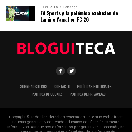
DEPORTES
1 año ago
Nuestro equipo editorial no solo informa las noticias: las vive.
EA Sports y la polémica exclusión de
Con años de experiencia en primera línea, buscamos los
Lamine Yamal en FC 26
hechos, los verificamos con rigor y contamos las historias que
dan forma a nuestro mundo. Impulsados por la integridad y
una mirada atenta al detalle, abordamos la política, la cultura y
la tecnología con un análisis preciso y profundo. Cuando los
titulares cambian cada minuto, puedes contar con nosotros
para abrirnos paso entre el ruido y ofrecerte claridad en
bandeja de plata.
SOBRE NOSOTROS
CONTACTO
POLÍTICAS EDITORIALES
POLÍTICA DE COOKIES
POLÍTICA DE PRIVACIDAD
Copyright © Todos los derechos reservados. Este sitio web ofrece
noticias generales y contenido educativo con fines únicamente
informativos. Aunque nos esforzamos por garantizar la precisión, no
aseguramos la integridad ni la fiabilidad de la información