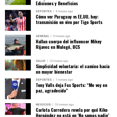
energías limpias. La ministra Ribera concluyó su anuncio
Ediciones y Beneficios
subrayando la importancia de la colaboración
DEPORTES
9 meses ago
internacional. “La transición energética es un desafío
Cómo ver Paraguay vs EE.UU. hoy:
global que requiere una respuesta coordinada”, afirmó.
transmisión en vivo por Tigo Sports
Con estos pasos, España no solo está apostando por un
GENERAL
9 meses ago
futuro más verde, sino que también está asegurando su
Hallan cuerpo del influencer Mikey
posición en la vanguardia de la innovación energética.
Rijavec en Mulegé, BCS
NOTICIAS RELACIONADAS:
SALUD
12 meses ago
Simplicidad voluntaria: el camino hacia
SIGUIENTE
un mayor bienestar
Avances en Inteligencia Artificial Transforman la
Industria Tecnológica
DEPORTES
7 meses ago
Tony Valls deja Fox Sports: “Me voy en
ANTERIOR
paz, agradecido”
Crisis Climática: Impacto Global y Respuestas Urgentes
NEGOCIOS
10 meses ago
Carlota Corredera revela por qué Kiko
Editorial
Hernández no está en ‘No somos nadie’