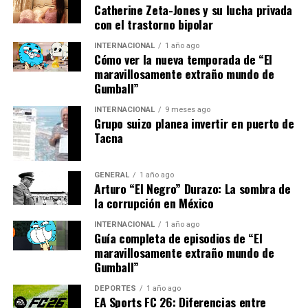
avances tecnológicos permitió un rápido crecimiento
Catherine Zeta-Jones y su lucha privada
con el trastorno bipolar
del sector.
INTERNACIONAL
1 año ago
Sin embargo, a diferencia de la década pasada, el
Cómo ver la nueva temporada de “El
enfoque ahora está en la diversificación de las fuentes de
maravillosamente extraño mundo de
Gumball”
energía y en la creación de un sistema más resiliente y
menos dependiente de las condiciones climáticas.
INTERNACIONAL
9 meses ago
Grupo suizo planea invertir en puerto de
Implicaciones Futuras
Tacna
Si España logra sus objetivos, no solo se posicionará
GENERAL
1 año ago
como un líder en energía renovable, sino que también
Arturo “El Negro” Durazo: La sombra de
podría influir en las políticas energéticas de la Unión
la corrupción en México
Europea. “El éxito de España podría servir como modelo
INTERNACIONAL
1 año ago
para otros países que buscan reducir sus emisiones de
Guía completa de episodios de “El
carbono”, sugirió García Breva.
maravillosamente extraño mundo de
Gumball”
Además, el impacto económico podría ser significativo,
DEPORTES
1 año ago
con la creación de miles de empleos en el sector de las
EA Sports FC 26: Diferencias entre