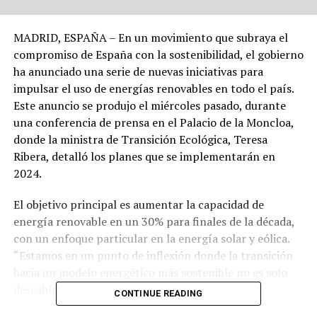
MADRID, ESPAÑA – En un movimiento que subraya el
compromiso de España con la sostenibilidad, el gobierno
ha anunciado una serie de nuevas iniciativas para
impulsar el uso de energías renovables en todo el país.
Este anuncio se produjo el miércoles pasado, durante
una conferencia de prensa en el Palacio de la Moncloa,
donde la ministra de Transición Ecológica, Teresa
Ribera, detalló los planes que se implementarán en
2024.
El objetivo principal es aumentar la capacidad de
energía renovable en un 30% para finales de la década,
con un enfoque particular en la energía solar y eólica.
“Estamos en un punto de inflexión donde la transición
hacia un modelo energético más sostenible no es solo
deseable, sino imperativa”, afirmó Ribera.
CONTINUE READING