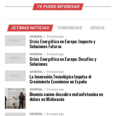
Contexto y Antecedentes
TE PUEDE INTERESAR
España ha sido durante mucho tiempo un líder en
energía renovable en Europa, gracias a su abundante sol
y viento. En 2020, las energías renovables
ÚLTIMAS NOTICIAS
TENDENCIAS
VIDEOS
representaron el 43,6% de la producción total de
GENERAL
3 meses ago
electricidad del país, un récord que se espera superar
Crisis Energética en Europa: Impacto y
con estas nuevas medidas.
Soluciones Futuras
GENERAL
3 meses ago
El país ha invertido significativamente en
Crisis Energética en Europa: Desafíos y
infraestructura para apoyar el crecimiento de estas
Soluciones
fuentes de energía. Según datos del Instituto Nacional
GENERAL
3 meses ago
de Estadística, la capacidad instalada de energía solar
La Innovación Tecnológica Impulsa el
Crecimiento Económico en España
fotovoltaica ha crecido un 30% desde 2018.
GENERAL
3 meses ago
Opiniones de Expertos
Binomio canino descubre metanfetamina en
dulces en Michoacán
Los expertos han elogiado el plan del gobierno, pero
también han señalado los desafíos que enfrenta España.
GENERAL
3 meses ago