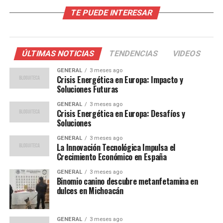
TE PUEDE INTERESAR
El crecimiento del turismo en España puede atribuirse a
varios factores. En primer lugar, la mejora de la
conectividad aérea ha facilitado la llegada de turistas de
mercados lejanos como Estados Unidos y Asia. Además,
ÚLTIMAS NOTICIAS
TENDENCIAS
VIDEOS
las campañas de promoción turística realizadas por el
GENERAL
3 meses ago
gobierno y el sector privado han jugado un papel
Crisis Energética en Europa: Impacto y
crucial.
Soluciones Futuras
GENERAL
3 meses ago
El ministro de Turismo, José Luis Martínez-Almeida,
Crisis Energética en Europa: Desafíos y
destacó que
“España se ha consolidado como un
Soluciones
destino seguro y atractivo para los turistas
GENERAL
3 meses ago
internacionales, gracias a los esfuerzos conjuntos
La Innovación Tecnológica Impulsa el
Crecimiento Económico en España
de las administraciones y el sector privado.”
GENERAL
3 meses ago
Impacto Económico y Social
Binomio canino descubre metanfetamina en
dulces en Michoacán
El impacto económico del turismo en España es
significativo. Según un informe de Exceltur, el sector
GENERAL
3 meses ago