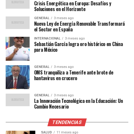
turístico contribuyó con un 12% al PIB del país en
Crisis Energética en Europa: Desafíos y
Soluciones en el Horizonte
2023, generando millones de empleos directos e
indirectos. Este auge también ha impulsado el
GENERAL
3 meses ago
Nueva Ley de Energía Renovable Transformará
crecimiento de sectores relacionados, como la
el Sector en España
hostelería y el transporte.
INTERNACIONAL
3 meses ago
Sebastián García logra oro histórico en China
Sin embargo, el aumento del turismo también plantea
para México
desafíos, como la masificación en destinos populares y
la necesidad de garantizar la sostenibilidad ambiental.
En ciudades como Barcelona y Palma de Mallorca, las
GENERAL
3 meses ago
OMS tranquiliza a Tenerife ante brote de
autoridades locales han implementado medidas para
hantavirus en crucero
gestionar el flujo de turistas y minimizar el impacto en
las comunidades locales.
GENERAL
3 meses ago
La Innovación Tecnológica en la Educación: Un
Perspectivas Futuras
Cambio Necesario
De cara al futuro, las perspectivas para el turismo en
TENDENCIAS
España son optimistas. Se espera que el sector continúe
creciendo, impulsado por la diversificación de la oferta
SALUD
11 meses ago