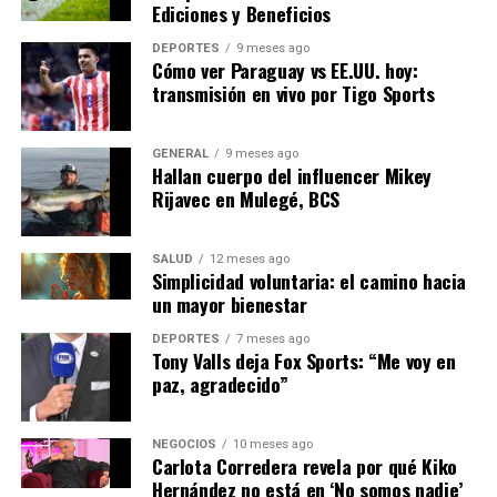
Ediciones y Beneficios
NOTICIAS RELACIONADAS:
DEPORTES
9 meses ago
SIGUIENTE
Cómo ver Paraguay vs EE.UU. hoy:
Aumento del Desempleo en España: Un Desafío
transmisión en vivo por Tigo Sports
Persistente
ANTERIOR
La Economía Española Enfrenta Desafíos en 2024
GENERAL
9 meses ago
Hallan cuerpo del influencer Mikey
Rijavec en Mulegé, BCS
Editorial
SALUD
12 meses ago
Simplicidad voluntaria: el camino hacia
un mayor bienestar
Nuestro equipo editorial no solo informa las noticias: las vive.
Con años de experiencia en primera línea, buscamos los
DEPORTES
7 meses ago
hechos, los verificamos con rigor y contamos las historias que
Tony Valls deja Fox Sports: “Me voy en
dan forma a nuestro mundo. Impulsados por la integridad y
paz, agradecido”
una mirada atenta al detalle, abordamos la política, la cultura y
la tecnología con un análisis preciso y profundo. Cuando los
titulares cambian cada minuto, puedes contar con nosotros
NEGOCIOS
10 meses ago
Carlota Corredera revela por qué Kiko
para abrirnos paso entre el ruido y ofrecerte claridad en
Hernández no está en ‘No somos nadie’
bandeja de plata.