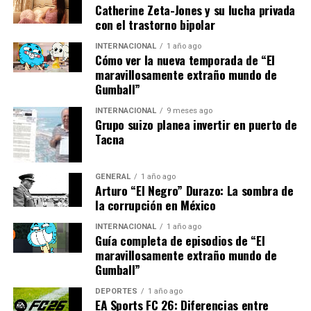
turística y la mejora de la infraestructura. Además, la
Catherine Zeta-Jones y su lucha privada
con el trastorno bipolar
innovación tecnológica y el enfoque en el turismo
sostenible serán clave para mantener la competitividad
INTERNACIONAL
1 año ago
del país como destino turístico líder.
Cómo ver la nueva temporada de “El
maravillosamente extraño mundo de
Gumball”
El profesor de economía turística, Juan Pérez, señaló
que
“la clave para el futuro del turismo en España
INTERNACIONAL
9 meses ago
será equilibrar el crecimiento con la sostenibilidad,
Grupo suizo planea invertir en puerto de
Tacna
asegurando que los beneficios económicos no
comprometan el bienestar de las comunidades
locales y el medio ambiente.”
GENERAL
1 año ago
Arturo “El Negro” Durazo: La sombra de
En conclusión, el verano de 2023 ha sido un periodo de
la corrupción en México
éxito para el turismo en España, marcando un hito en la
INTERNACIONAL
1 año ago
recuperación del sector. Con un enfoque en la
Guía completa de episodios de “El
sostenibilidad y la innovación, el país está bien
maravillosamente extraño mundo de
Gumball”
posicionado para seguir atrayendo a millones de
visitantes en los próximos años.
DEPORTES
1 año ago
EA Sports FC 26: Diferencias entre