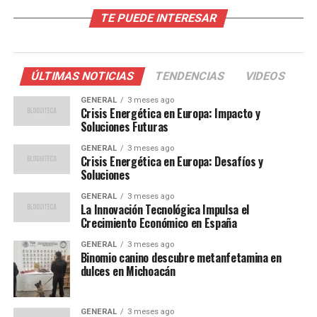
TE PUEDE INTERESAR
España ha sido tradicionalmente uno de los destinos
turísticos más populares del mundo, conocido por su
rica historia, cultura vibrante y paisajes diversos. Sin
embargo, la pandemia de COVID-19 afectó gravemente
ÚLTIMAS NOTICIAS
TENDENCIAS
VIDEOS
al sector, con una caída del 77% en el número de
GENERAL
3 meses ago
visitantes en 2020. La recuperación ha sido gradual,
Crisis Energética en Europa: Impacto y
pero los esfuerzos recientes han dado frutos.
Soluciones Futuras
GENERAL
3 meses ago
El Ministerio de Turismo ha implementado varias
Crisis Energética en Europa: Desafíos y
iniciativas para revitalizar el sector, incluyendo
Soluciones
incentivos fiscales para empresas turísticas y una
GENERAL
3 meses ago
campaña de marketing digital dirigida a mercados clave
La Innovación Tecnológica Impulsa el
Crecimiento Económico en España
como el Reino Unido, Alemania y Francia.
GENERAL
3 meses ago
Opiniones de Expertos
Binomio canino descubre metanfetamina en
dulces en Michoacán
Expertos en economía y turismo han expresado
optimismo sobre el futuro del sector.
María López
,
GENERAL
3 meses ago