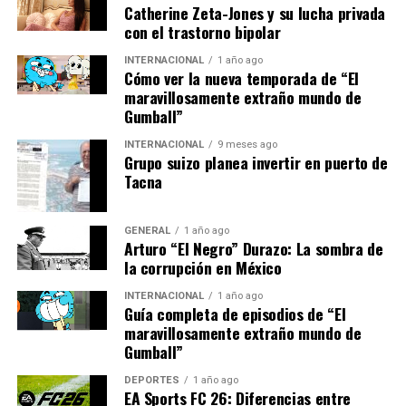
Catherine Zeta-Jones y su lucha privada
sobre los desafíos que aún persisten.
con el trastorno bipolar
“El aumento del turismo es
INTERNACIONAL
1 año ago
Cómo ver la nueva temporada de “El
positivo, pero debemos
maravillosamente extraño mundo de
Gumball”
considerar la sostenibilidad
INTERNACIONAL
9 meses ago
a largo plazo. La
Grupo suizo planea invertir en puerto de
Tacna
sobrecarga turística puede
tener efectos negativos en
GENERAL
1 año ago
las infraestructuras y en el
Arturo “El Negro” Durazo: La sombra de
la corrupción en México
medio ambiente.”
INTERNACIONAL
1 año ago
Guía completa de episodios de “El
maravillosamente extraño mundo de
Implicaciones y Perspectivas
Gumball”
Futuras
DEPORTES
1 año ago
EA Sports FC 26: Diferencias entre