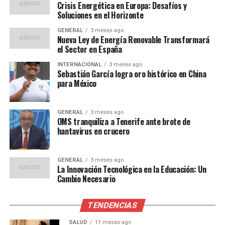
analista de turismo, comenta que
Crisis Energética en Europa: Desafíos y
Soluciones en el Horizonte
“la recuperación del
GENERAL
3 meses ago
Nueva Ley de Energía Renovable Transformará
turismo es un indicativo de
el Sector en España
la resiliencia del sector y
INTERNACIONAL
3 meses ago
Sebastián García logra oro histórico en China
de la efectividad de las
para México
políticas implementadas
por el gobierno. Sin
GENERAL
3 meses ago
OMS tranquiliza a Tenerife ante brote de
embargo, es crucial
hantavirus en crucero
mantener la calidad de los
servicios para asegurar el
GENERAL
3 meses ago
La Innovación Tecnológica en la Educación: Un
retorno de los visitantes.”
Cambio Necesario
TENDENCIAS
Por otro lado,
Carlos Rodríguez
, profesor de
economía en la Universidad Complutense, advierte
SALUD
11 meses ago