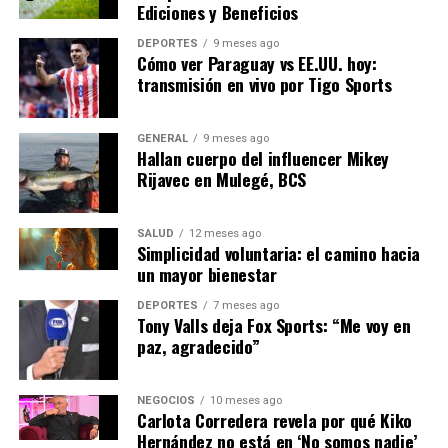
Ediciones y Beneficios
El repunte del turismo no solo beneficia a las grandes
ciudades como Madrid y Barcelona, sino también a
DEPORTES
9 meses ago
regiones menos conocidas que están viendo un aumento
Cómo ver Paraguay vs EE.UU. hoy:
transmisión en vivo por Tigo Sports
en el interés turístico. Esto podría llevar a un desarrollo
económico más equilibrado en todo el país.
GENERAL
9 meses ago
De cara al futuro, las autoridades planean continuar con
Hallan cuerpo del influencer Mikey
las campañas de promoción y trabajar en la
Rijavec en Mulegé, BCS
diversificación de la oferta turística, incluyendo el
turismo rural y de naturaleza, que ha ganado
SALUD
12 meses ago
popularidad durante la pandemia.
Simplicidad voluntaria: el camino hacia
un mayor bienestar
En conclusión, el resurgimiento del turismo en España
DEPORTES
7 meses ago
representa una oportunidad para revitalizar la
Tony Valls deja Fox Sports: “Me voy en
economía local y mejorar la imagen del país como un
paz, agradecido”
destino turístico de primer nivel. Sin embargo, será
esencial abordar los desafíos relacionados con la
NEGOCIOS
10 meses ago
sostenibilidad y la gestión de recursos para asegurar un
Carlota Corredera revela por qué Kiko
crecimiento equilibrado y duradero.
Hernández no está en ‘No somos nadie’