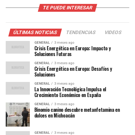
TE PUEDE INTERESAR
El aumento del turismo ha tenido un impacto directo en
la economía local. Los ingresos generados por el
turismo han contribuido a la creación de empleos y al
fortalecimiento de las pequeñas y medianas empresas.
ÚLTIMAS NOTICIAS
TENDENCIAS
VIDEOS
Según un informe del Banco de España, los ingresos por
GENERAL
3 meses ago
turismo representaron un 12% del PIB en el último
Crisis Energética en Europa: Impacto y
trimestre.
Soluciones Futuras
GENERAL
3 meses ago
Juan Martínez, economista de la Universidad
Crisis Energética en Europa: Desafíos y
Complutense de Madrid, comentó:
Soluciones
GENERAL
3 meses ago
“El turismo ha sido un
La Innovación Tecnológica Impulsa el
Crecimiento Económico en España
salvavidas para la
GENERAL
3 meses ago
economía española. La
Binomio canino descubre metanfetamina en
dulces en Michoacán
recuperación del sector ha
sido más rápida de lo
GENERAL
3 meses ago