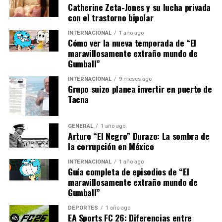
Catherine Zeta-Jones y su lucha privada
España está explorando formas de atraer visitantes a
con el trastorno bipolar
regiones menos conocidas, promoviendo el turismo
rural y de aventura.
INTERNACIONAL
1 año ago
Cómo ver la nueva temporada de “El
maravillosamente extraño mundo de
Perspectivas Futuras
Gumball”
INTERNACIONAL
9 meses ago
Mirando hacia el futuro, los expertos predicen que el
Grupo suizo planea invertir en puerto de
turismo en España continuará creciendo, aunque a un
Tacna
ritmo más moderado. La digitalización y la innovación
en el sector serán claves para mantener la
GENERAL
1 año ago
competitividad en el mercado global.
Arturo “El Negro” Durazo: La sombra de
la corrupción en México
El gobierno español ha anunciado planes para invertir
en infraestructuras turísticas y en la promoción de
INTERNACIONAL
1 año ago
Guía completa de episodios de “El
destinos sostenibles. Estas iniciativas buscan no solo
maravillosamente extraño mundo de
aumentar el número de visitantes, sino también mejorar
Gumball”
la experiencia turística y minimizar el impacto
DEPORTES
1 año ago
ambiental.
EA Sports FC 26: Diferencias entre