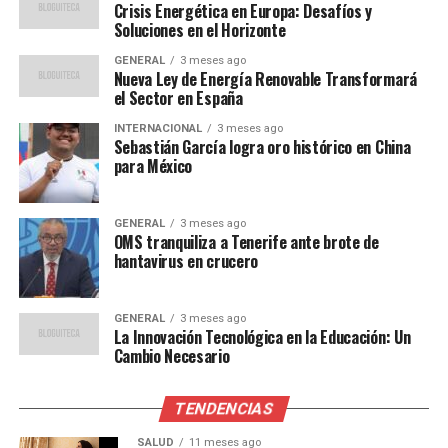
esperado, y esto ha tenido
Crisis Energética en Europa: Desafíos y
Soluciones en el Horizonte
un efecto dominó positivo
GENERAL
3 meses ago
en otros sectores como la
Nueva Ley de Energía Renovable Transformará
el Sector en España
hostelería y el comercio
INTERNACIONAL
3 meses ago
minorista.”
Sebastián García logra oro histórico en China
para México
Desafíos y Oportunidades
GENERAL
3 meses ago
OMS tranquiliza a Tenerife ante brote de
A pesar del optimismo, el sector turístico enfrenta
hantavirus en crucero
varios desafíos. La sostenibilidad y la gestión del turismo
masivo son preocupaciones crecientes. Ciudades como
GENERAL
3 meses ago
Barcelona han implementado medidas para controlar el
La Innovación Tecnológica en la Educación: Un
flujo de turistas y proteger la calidad de vida de los
Cambio Necesario
residentes.
TENDENCIAS
Por otro lado, el auge del turismo también presenta
oportunidades para diversificar la oferta turística.
SALUD
11 meses ago