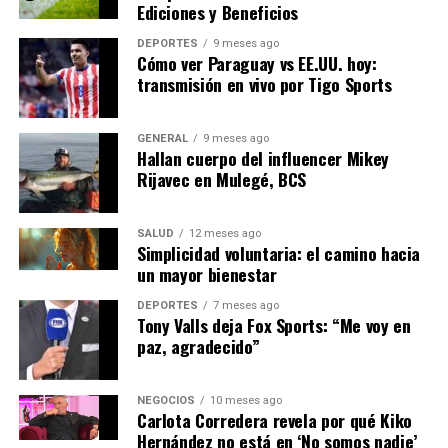
Ediciones y Beneficios
En conclusión, el auge del turismo en España es un
motor crucial para la recuperación económica del país.
DEPORTES
9 meses ago
Cómo ver Paraguay vs EE.UU. hoy:
Con una adecuada gestión y planificación, el sector
transmisión en vivo por Tigo Sports
tiene el potencial de seguir siendo una fuente de
prosperidad y desarrollo sostenible.
GENERAL
9 meses ago
Hallan cuerpo del influencer Mikey
NOTICIAS RELACIONADAS:
Rijavec en Mulegé, BCS
SIGUIENTE
La Innovación Tecnológica en América Latina: Un Nuevo
SALUD
12 meses ago
Horizonte
Simplicidad voluntaria: el camino hacia
un mayor bienestar
ANTERIOR
La Innovación Tecnológica en la Educación: Un Futuro
DEPORTES
7 meses ago
Prometedor
Tony Valls deja Fox Sports: “Me voy en
paz, agradecido”
Editorial
NEGOCIOS
10 meses ago
Carlota Corredera revela por qué Kiko
Hernández no está en ‘No somos nadie’