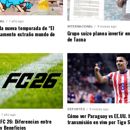
NAL
1 año ago
la nueva temporada de “El
INTERNACIONAL
9 meses ago
Grupo suizo planea invertir e
samente extraño mundo de
de Tacna
DEPORTES
9 meses ago
Cómo ver Paraguay vs EE.UU. 
1 año ago
 FC 26: Diferencias entre
transmisión en vivo por Tigo 
 y Beneficios