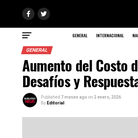
GENERAL
INTERNACIONAL
NA
GENERAL
Aumento del Costo d
Desafíos y Respuest
Published
7 meses ago
on
2 enero, 2026
By
Editorial