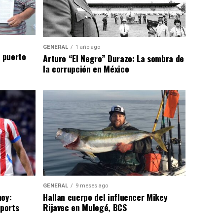
GENERAL
1 año ago
n puerto
Arturo “El Negro” Durazo: La sombra de
la corrupción en México
GENERAL
9 meses ago
hoy:
Hallan cuerpo del influencer Mikey
Sports
Rijavec en Mulegé, BCS