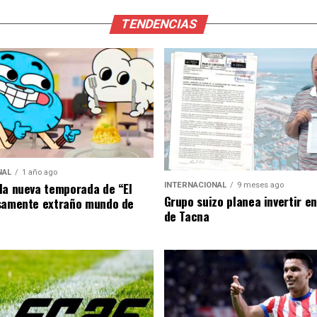
TENDENCIAS
NAL
1 año ago
la nueva temporada de “El
INTERNACIONAL
9 meses ago
Grupo suizo planea invertir e
samente extraño mundo de
de Tacna