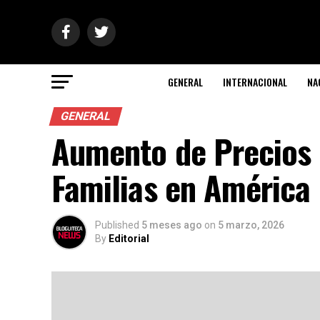
GENERAL
INTERNACIONAL
NA
GENERAL
Aumento de Precios 
Familias en América 
Published
5 meses ago
on
5 marzo, 2026
By
Editorial