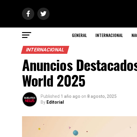
GENERAL
INTERNACIONAL
NA
INTERNACIONAL
Anuncios Destacados
World 2025
Published
1 año ago
on
8 agosto, 2025
By
Editorial