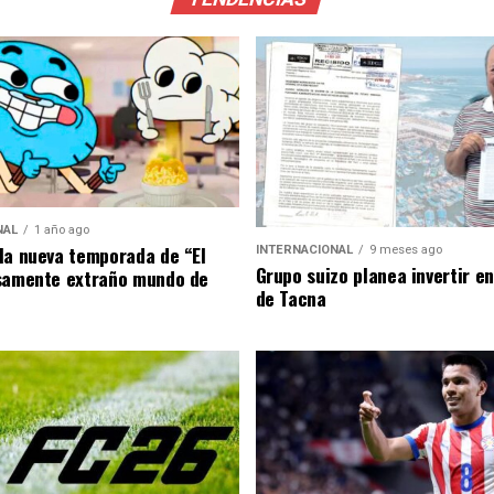
NAL
1 año ago
la nueva temporada de “El
INTERNACIONAL
9 meses ago
Grupo suizo planea invertir e
samente extraño mundo de
de Tacna