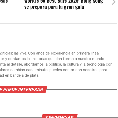
osas
World’s 50 Best Bars 2025: Hong Kong
e
se prepara para la gran gala
oticias: las vive. Con años de experiencia en primera línea,
gor y contamos las historias que dan forma a nuestro mundo.
ta al detalle, abordamos la política, la cultura y la tecnología con
itulares cambian cada minuto, puedes contar con nosotros para
dad en bandeja de plata.
E PUEDE INTERESAR
TENDENCIAS