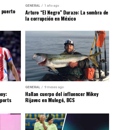
GENERAL
1 año ago
n puerto
Arturo “El Negro” Durazo: La sombra de
la corrupción en México
GENERAL
9 meses ago
hoy:
Hallan cuerpo del influencer Mikey
Sports
Rijavec en Mulegé, BCS