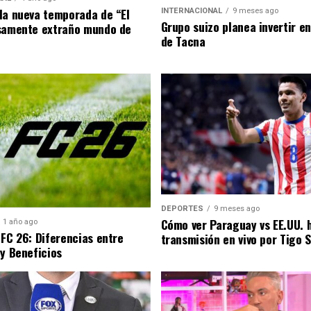
la nueva temporada de “El
INTERNACIONAL
9 meses ago
Grupo suizo planea invertir e
samente extraño mundo de
de Tacna
DEPORTES
9 meses ago
Cómo ver Paraguay vs EE.UU. 
1 año ago
 FC 26: Diferencias entre
transmisión en vivo por Tigo 
 y Beneficios