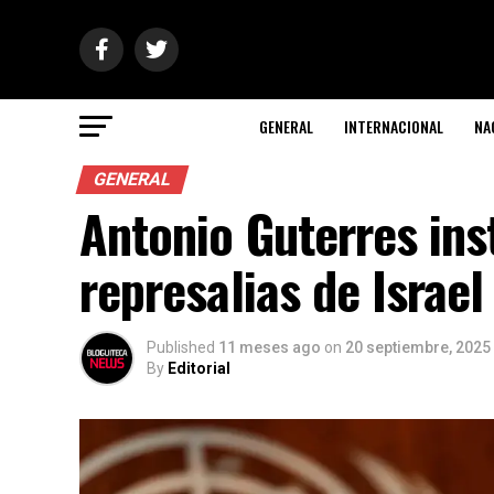
GENERAL
INTERNACIONAL
NA
GENERAL
Antonio Guterres ins
represalias de Israel
Published
11 meses ago
on
20 septiembre, 2025
By
Editorial