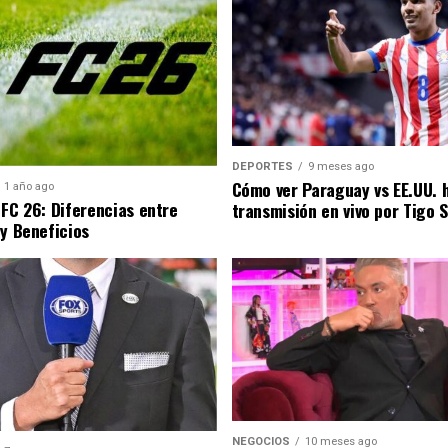
DEPORTES
9 meses ago
Cómo ver Paraguay vs EE.UU. 
1 año ago
 FC 26: Diferencias entre
transmisión en vivo por Tigo 
 y Beneficios
NEGOCIOS
10 meses ago