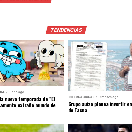
TENDENCIAS
NAL
1 año ago
la nueva temporada de “El
INTERNACIONAL
9 meses ago
Grupo suizo planea invertir e
samente extraño mundo de
de Tacna