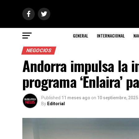
GENERAL
INTERNACIONAL
NA
NEGOCIOS
Andorra impulsa la i
programa ‘Enlaira’ pa
Published
11 meses ago
on
10 septiembre, 2025
By
Editorial