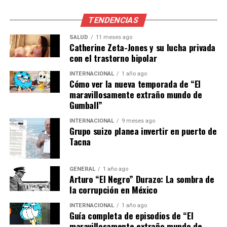
confesó con humildad. Este evento no solo marcó un
TENDENCIAS
nuevo capítulo en su carrera, sino que también
consolidó su creciente popularidad a nivel
SALUD
11 meses ago
Catherine Zeta-Jones y su lucha privada
internacional.
con el trastorno bipolar
Proyección internacional y
INTERNACIONAL
1 año ago
Cómo ver la nueva temporada de “El
futuro
maravillosamente extraño mundo de
Gumball”
El éxito de Ana Mena en A-Nation es un claro indicativo
INTERNACIONAL
9 meses ago
de su imparable ascenso en el mundo de la música. Con
Grupo suizo planea invertir en puerto de
más de 100 millones de reproducciones en Spotify para
Tacna
su tema ‘Madrid City’, la cantante sigue rompiendo
barreras y conquistando nuevos mercados. Su actuación
GENERAL
1 año ago
en Japón no solo refuerza su presencia en Asia, sino que
Arturo “El Negro” Durazo: La sombra de
también abre puertas para futuras colaboraciones y
la corrupción en México
presentaciones en otros países.
INTERNACIONAL
1 año ago
Guía completa de episodios de “El
Con la mirada puesta en el futuro, Ana Mena continúa
maravillosamente extraño mundo de