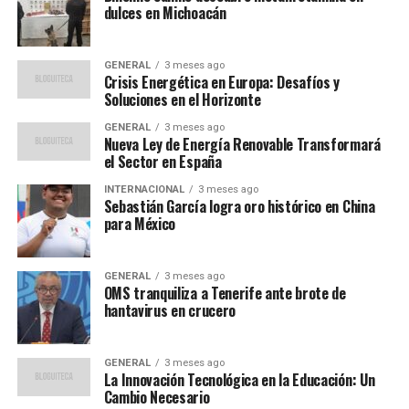
dulces en Michoacán
Embajador de España en Tokio también se reunió con
ella, destacando el «orgullo» que representa para
España su participación en un evento de tal magnitud.
GENERAL
3 meses ago
Crisis Energética en Europa: Desafíos y
Soluciones en el Horizonte
Impacto y reconocimiento
GENERAL
3 meses ago
Nueva Ley de Energía Renovable Transformará
El impacto de Ana Mena en el festival fue evidente. Todo
el Sector en España
su equipo y cuerpo de baile, quienes la acompañaron en
la interpretación de éxitos como ‘Madrid City’ y ‘A un
INTERNACIONAL
3 meses ago
Sebastián García logra oro histórico en China
paso de la Luna’, recibieron camisetas personalizadas
para México
con su nombre. «El trato en camerinos y detrás del
escenario fue exquisito», reveló la cantante, quien quedó
impresionada por la calidez y profesionalidad del equipo
GENERAL
3 meses ago
OMS tranquiliza a Tenerife ante brote de
japonés.
hantavirus en crucero
La energía de los 60.000 asistentes fue algo que Ana
Mena describió como inolvidable. «Sentir la energía de
GENERAL
3 meses ago
La Innovación Tecnológica en la Educación: Un
60.000 personas es algo que no olvidaré jamás. Estoy
Cambio Necesario
profundamente agradecida por esta oportunidad»,