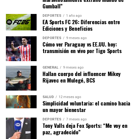
trabajando en nuevos proyectos y colaboraciones que
Gumball”
prometen seguir sorprendiendo a sus seguidores. Su
DEPORTES
1 año ago
experiencia en A-Nation es solo el comienzo de lo que
EA Sports FC 26: Diferencias entre
parece ser una carrera llena de éxitos y logros
Ediciones y Beneficios
internacionales.
DEPORTES
9 meses ago
Cómo ver Paraguay vs EE.UU. hoy:
transmisión en vivo por Tigo Sports
NOTICIAS RELACIONADAS:
SIGUIENTE
EEUU acusa a Ticketmaster y Live Nation de prácticas
GENERAL
9 meses ago
ilegales
Hallan cuerpo del influencer Mikey
Rijavec en Mulegé, BCS
ANTERIOR
Ana Mena triunfa en Tokio: un hito para la música
española
SALUD
12 meses ago
Simplicidad voluntaria: el camino hacia
un mayor bienestar
Editorial
DEPORTES
7 meses ago
Tony Valls deja Fox Sports: “Me voy en
paz, agradecido”
Nuestro equipo editorial no solo informa las noticias: las vive.