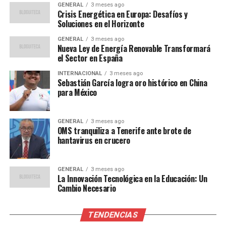
continuó.
GENERAL
3 meses ago
Crisis Energética en Europa: Desafíos y
Soluciones en el Horizonte
Un Torneo Innovador
GENERAL
3 meses ago
Nueva Ley de Energía Renovable Transformará
El W7F, tras su exitoso debut en Portugal, regresa con
el Sector en España
un innovador torneo de tres días. La edición inaugural
contó con estrellas globales como Pernille Harder,
INTERNACIONAL
3 meses ago
Sebastián García logra oro histórico en China
Kerolin Nicoli, Ella Toone y Lily Yohannes, y culminó
para México
con el título para el Bayern. Manteniendo su alianza con
DAZN, W7F será transmitido en más de 100 plataformas
a nivel mundial, además de ofrecer contenido inmersivo
GENERAL
3 meses ago
OMS tranquiliza a Tenerife ante brote de
en el canal de YouTube más grande dedicado al fútbol
hantavirus en crucero
femenino.
“World Sevens Football es
GENERAL
3 meses ago
La Innovación Tecnológica en la Educación: Un
más que una competencia:
Cambio Necesario
es una plataforma que
TENDENCIAS