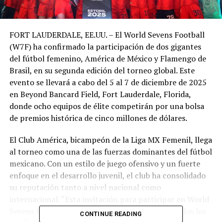
FORT LAUDERDALE, EE.UU. – El World Sevens Football
(W7F) ha confirmado la participación de dos gigantes
del fútbol femenino, América de México y Flamengo de
Brasil, en su segunda edición del torneo global. Este
evento se llevará a cabo del 5 al 7 de diciembre de 2025
en Beyond Bancard Field, Fort Lauderdale, Florida,
donde ocho equipos de élite competirán por una bolsa
de premios histórica de cinco millones de dólares.
El Club América, bicampeón de la Liga MX Femenil, llega
al torneo como una de las fuerzas dominantes del fútbol
mexicano. Con un estilo de juego ofensivo y un fuerte
enfoque en el desarrollo juvenil, el club ha consolidado
su reputación tanto a nivel nacional como
internacional. “Esta invitación para participar en World
Sevens Football es un motivo de orgullo para todos los
CONTINUE READING