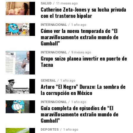
inspira a la próxima
SALUD
11 meses ago
generación mientras
Catherine Zeta-Jones y su lucha privada
con el trastorno bipolar
celebra a las mejores del
INTERNACIONAL
1 año ago
mundo y les otorga la bolsa
Cómo ver la nueva temporada de “El
de premios que merecen”,
maravillosamente extraño mundo de
Gumball”
señaló Jen Mackesy,
INTERNACIONAL
9 meses ago
cofundadora de W7F.
Grupo suizo planea invertir en puerto de
Tacna
La inclusión de clubes poderosos como América y
GENERAL
1 año ago
Flamengo subraya la creciente resonancia del fútbol
Arturo “El Negro” Durazo: La sombra de
femenino a nivel mundial. “Reunir a clubes poderosos
la corrupción en México
como Club América y Flamengo demuestra la fuerza con
INTERNACIONAL
1 año ago
la que el fútbol femenino está resonando en todos los
Guía completa de episodios de “El
continentes, y estamos emocionados por anunciar a los
maravillosamente extraño mundo de
otros equipos que se unirán en Fort Lauderdale este
Gumball”
diciembre”, aseguró Mackesy.
DEPORTES
1 año ago