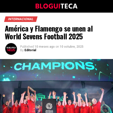
INTERNACIONAL
América y Flamengo se unen al
World Sevens Football 2025
Published
10 meses ago
on
10 octubre, 2025
By
Editorial