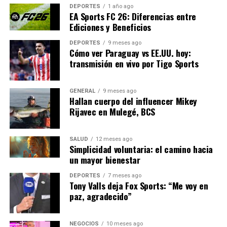
pública.
DEPORTES
1 año ago
EA Sports FC 26: Diferencias entre
Con la meta de aplicar 100 mil dosis en menos de una
Ediciones y Beneficios
semana, el centro no solo busca proteger a la
DEPORTES
9 meses ago
comunidad universitaria, sino también contribuir a la
Cómo ver Paraguay vs EE.UU. hoy:
inmunización del público en general. Esta iniciativa
transmisión en vivo por Tigo Sports
podría tener implicaciones significativas en la reducción
de la carga sobre los hospitales durante la temporada
GENERAL
9 meses ago
invernal.
Hallan cuerpo del influencer Mikey
Rijavec en Mulegé, BCS
La jornada de vacunación en la UNAM es un
recordatorio del poder de la prevención y de la
SALUD
12 meses ago
importancia de la cooperación interinstitucional para
Simplicidad voluntaria: el camino hacia
enfrentar los desafíos de salud pública. Con la
un mayor bienestar
participación activa de la comunidad, estas campañas
DEPORTES
7 meses ago
pueden marcar una diferencia significativa en la lucha
Tony Valls deja Fox Sports: “Me voy en
contra enfermedades prevenibles.
paz, agradecido”
NOTICIAS RELACIONADAS:
NEGOCIOS
10 meses ago