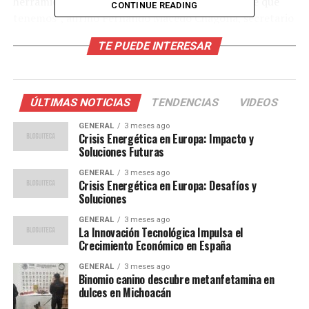
herramienta de salud preventiva más importante que
CONTINUE READING
tenemos”, afirmó Fernando Macedo Chagolla, secretario
de Servicio y Atención a la Comunidad Universitaria.
TE PUEDE INTERESAR
Colaboración interinstitucional
para la salud pública
ÚLTIMAS NOTICIAS
TENDENCIAS
VIDEOS
Esta campaña de vacunación es el resultado de una
GENERAL
3 meses ago
Crisis Energética en Europa: Impacto y
colaboración entre la Universidad Nacional, la
Soluciones Futuras
Secretaría de Salud de la Ciudad de México y los
GENERAL
3 meses ago
servicios médicos del Instituto Mexicano del Seguro
Crisis Energética en Europa: Desafíos y
Social (IMSS), Instituto de Seguridad y Servicios Sociales
Soluciones
para los Trabajadores del Estado (ISSSTE) y Petróleos
GENERAL
3 meses ago
Mexicanos. Nadine Gasman Zylbermann, titular de la
La Innovación Tecnológica Impulsa el
Secretaría de Salud capitalina, enfatizó que las vacunas
Crecimiento Económico en España
son seguras, efectivas y gratuitas, subrayando la
GENERAL
3 meses ago
importancia de prevenir enfermedades,
Binomio canino descubre metanfetamina en
dulces en Michoacán
hospitalizaciones y muertes.