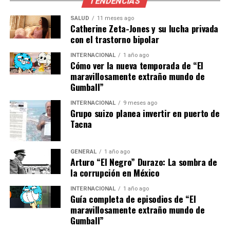
la salud de las y los universitarios y de la población en
TENDENCIAS
general”, añadió Macedo Chagolla.
SALUD
11 meses ago
Catherine Zeta-Jones y su lucha privada
La importancia de la vacunación se ha subrayado
con el trastorno bipolar
repetidamente en estudios que demuestran su eficacia
INTERNACIONAL
1 año ago
en la reducción de la incidencia de enfermedades
Cómo ver la nueva temporada de “El
infecciosas. En un contexto donde la pandemia de
maravillosamente extraño mundo de
COVID-19 ha puesto a prueba los sistemas de salud a
Gumball”
nivel mundial, estas campañas masivas de vacunación
INTERNACIONAL
9 meses ago
ofrecen una línea de defensa crucial.
Grupo suizo planea invertir en puerto de
Tacna
Mirando hacia el futuro
GENERAL
1 año ago
El éxito del Mega Centro de Vacunación UNAM 2025
Arturo “El Negro” Durazo: La sombra de
podría servir como modelo para futuras campañas de
la corrupción en México
salud pública en México. La colaboración entre
INTERNACIONAL
1 año ago
diferentes entidades gubernamentales y académicas es
Guía completa de episodios de “El
un ejemplo de cómo se pueden unir esfuerzos para
maravillosamente extraño mundo de
Gumball”
lograr un objetivo común: la protección de la salud