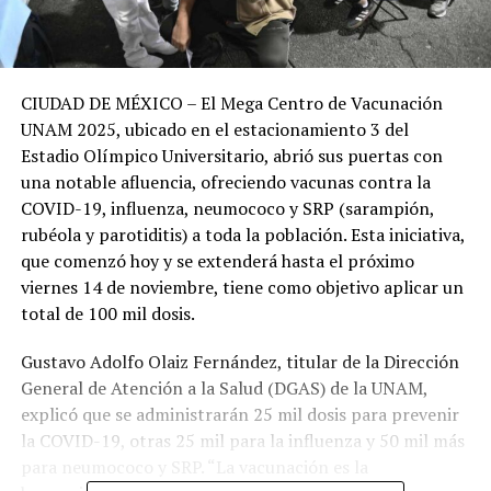
CIUDAD DE MÉXICO – El Mega Centro de Vacunación
UNAM 2025, ubicado en el estacionamiento 3 del
Estadio Olímpico Universitario, abrió sus puertas con
una notable afluencia, ofreciendo vacunas contra la
COVID-19, influenza, neumococo y SRP (sarampión,
rubéola y parotiditis) a toda la población. Esta iniciativa,
que comenzó hoy y se extenderá hasta el próximo
viernes 14 de noviembre, tiene como objetivo aplicar un
total de 100 mil dosis.
Gustavo Adolfo Olaiz Fernández, titular de la Dirección
General de Atención a la Salud (DGAS) de la UNAM,
explicó que se administrarán 25 mil dosis para prevenir
la COVID-19, otras 25 mil para la influenza y 50 mil más
para neumococo y SRP. “La vacunación es la