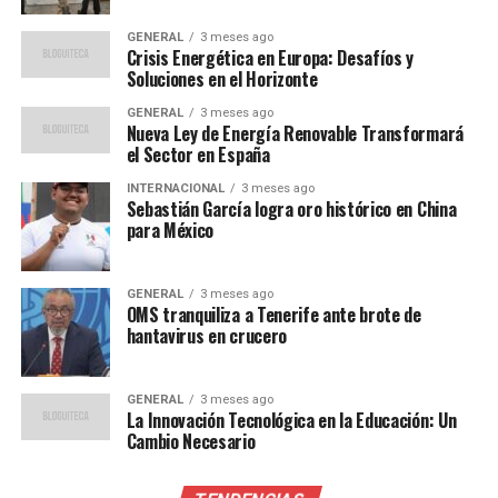
“Las vacunas son seguras,
GENERAL
3 meses ago
Crisis Energética en Europa: Desafíos y
efectivas, necesarias y
Soluciones en el Horizonte
gratuitas”, afirmó Nadine
GENERAL
3 meses ago
Nueva Ley de Energía Renovable Transformará
Gasman Zylbermann.
el Sector en España
INTERNACIONAL
3 meses ago
Sebastián García logra oro histórico en China
Impacto de la vacunación en la
para México
salud pública
GENERAL
3 meses ago
Samantha Gaertner, directora del Programa de
OMS tranquiliza a Tenerife ante brote de
hantavirus en crucero
Vacunación del Centro Nacional para la Salud de la
Infancia y la Adolescencia, destacó que la inoculación
simultánea no solo ayuda a salvar vidas, sino que
GENERAL
3 meses ago
La Innovación Tecnológica en la Educación: Un
también previene complicaciones y defunciones
Cambio Necesario
asociadas a enfermedades que suelen aumentar durante
el invierno. “Esta jornada es esencial para salvaguardar