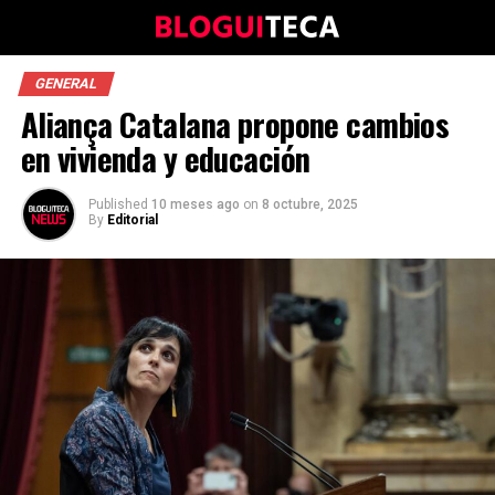
GENERAL
Aliança Catalana propone cambios
en vivienda y educación
Published
10 meses ago
on
8 octubre, 2025
By
Editorial