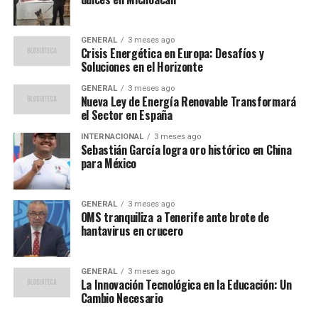
herramientas de defensa personal, mejorar la disciplina
en las cárceles e impulsar un plan de “renovación
GENERAL
3 meses ago
generacional” del personal penitenciario.
Crisis Energética en Europa: Desafíos y
Soluciones en el Horizonte
Infraestructuras y políticas de
GENERAL
3 meses ago
Nueva Ley de Energía Renovable Transformará
inmigración
el Sector en España
INTERNACIONAL
3 meses ago
En materia de infraestructuras, AC llama al Govern a
Sebastián García logra oro histórico en China
desarrollar un plan estratégico para la “reactivación y
para México
plena operatividad” del Aeropuerto de Lleida-Alguaire,
con un enfoque multimodal que incluya la llegada de la
GENERAL
3 meses ago
alta velocidad al enclave aeroportuario.
OMS tranquiliza a Tenerife ante brote de
hantavirus en crucero
En cuanto a la inmigración, la propuesta de AC es clara:
pide al Gobierno central decretar una moratoria en la
GENERAL
3 meses ago
entrada de inmigrantes. El objetivo, según la formación,
La Innovación Tecnológica en la Educación: Un
es proteger la lengua catalana, reducir el desempleo y
Cambio Necesario
garantizar una integración real, efectiva y sostenible.