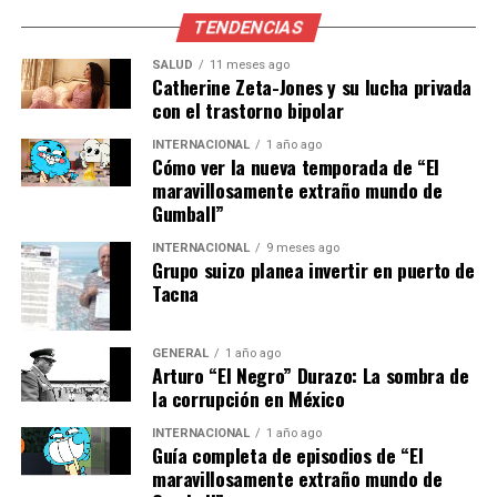
TENDENCIAS
Contexto y análisis
SALUD
11 meses ago
Catherine Zeta-Jones y su lucha privada
Estas propuestas llegan en un momento en el que el
con el trastorno bipolar
debate sobre la vivienda y la educación está en el centro
de la agenda política catalana. El registro de arraigo
INTERNACIONAL
1 año ago
Cómo ver la nueva temporada de “El
territorial, en particular, podría influir en cómo se
maravillosamente extraño mundo de
asignan las viviendas públicas, un tema que ha sido
Gumball”
objeto de controversia en los últimos años debido a la
escasez de viviendas asequibles.
INTERNACIONAL
9 meses ago
Grupo suizo planea invertir en puerto de
Tacna
El enfoque de AC sobre el lenguaje inclusivo en la
educación también ha generado debate. Mientras
algunos grupos defienden su uso como una herramienta
GENERAL
1 año ago
Arturo “El Negro” Durazo: La sombra de
para promover la igualdad de género, otros, como AC,
la corrupción en México
argumentan que podría complicar el aprendizaje y no
respetar las normas lingüísticas tradicionales.
INTERNACIONAL
1 año ago
Guía completa de episodios de “El
maravillosamente extraño mundo de
En cuanto a la seguridad, el fortalecimiento de las