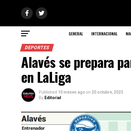
GENERAL
INTERNACIONAL
NA
DEPORTES
Alavés se prepara pa
en LaLiga
Published
10 meses ago
on
20 octubre, 2025
By
Editorial