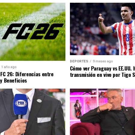
DEPORTES
9 meses ago
Cómo ver Paraguay vs EE.UU. 
1 año ago
 FC 26: Diferencias entre
transmisión en vivo por Tigo 
 y Beneficios