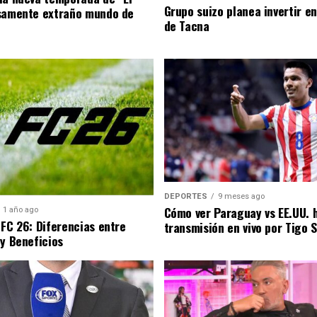
Grupo suizo planea invertir e
samente extraño mundo de
de Tacna
DEPORTES
9 meses ago
Cómo ver Paraguay vs EE.UU. 
1 año ago
 FC 26: Diferencias entre
transmisión en vivo por Tigo 
 y Beneficios