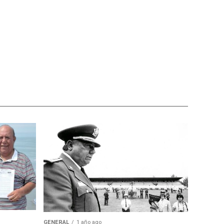
GENERAL
1 año ago