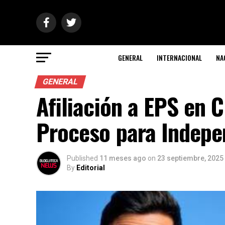
GENERAL
INTERNACIONAL
NA
GENERAL
Afiliación a EPS en 
Proceso para Indepe
Published
11 meses ago
on
23 septiembre, 2025
By
Editorial