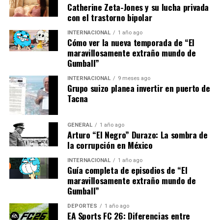
reducción significativa de
Catherine Zeta-Jones y su lucha privada
las hormonas del estrés,
con el trastorno bipolar
como el cortisol, cuando
INTERNACIONAL
1 año ago
Cómo ver la nueva temporada de “El
tienen acceso a cajas tras
maravillosamente extraño mundo de
Gumball”
llegar a un nuevo hogar.
INTERNACIONAL
9 meses ago
Grupo suizo planea invertir en puerto de
La llegada de una caja nueva representa, además, una
Tacna
novedad en el territorio del gato. Delgado indica que los
felinos domésticos conocen cada rincón de su espacio y
GENERAL
1 año ago
detectan de inmediato cualquier cambio. Para ellos, una
Arturo “El Negro” Durazo: La sombra de
caja no solo es un refugio, sino también un objeto
la corrupción en México
novedoso que despierta su curiosidad y les permite
INTERNACIONAL
1 año ago
explorar, esconderse y acechar, todo en un solo lugar.
Guía completa de episodios de “El
maravillosamente extraño mundo de
Gumball”
Indicadores de bienestar felino
DEPORTES
1 año ago
Sin embargo, el uso que un gato hace de las cajas puede
EA Sports FC 26: Diferencias entre