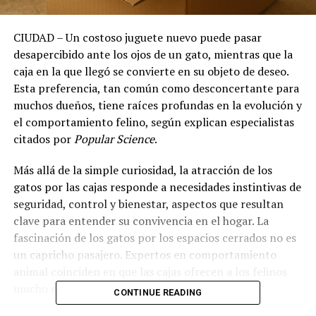
CIUDAD – Un costoso juguete nuevo puede pasar
desapercibido ante los ojos de un gato, mientras que la
caja en la que llegó se convierte en su objeto de deseo.
Esta preferencia, tan común como desconcertante para
muchos dueños, tiene raíces profundas en la evolución y
el comportamiento felino, según explican especialistas
citados por
Popular Science
.
Más allá de la simple curiosidad, la atracción de los
gatos por las cajas responde a necesidades instintivas de
seguridad, control y bienestar, aspectos que resultan
clave para entender su convivencia en el hogar. La
fascinación de los gatos por los espacios cerrados no es
un capricho pasajero. Expertos en comportamiento
animal coinciden en que las cajas ofrecen a los felinos
mucho más que un simple escondite.
CONTINUE READING