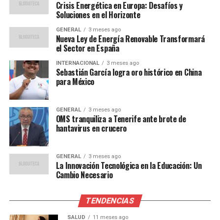
Crisis Energética en Europa: Desafíos y
en felinos. Los gatos, animales territoriales por
Soluciones en el Horizonte
excelencia, perciben cualquier alteración en su entorno
como una potencial amenaza.
GENERAL
3 meses ago
Nueva Ley de Energía Renovable Transformará
el Sector en España
Desde los primeros días de vida
INTERNACIONAL
3 meses ago
Sebastián García logra oro histórico en China
Danielle Gunn-Moore, profesora de medicina felina en la
para México
Universidad de Edimburgo, explica que la tendencia a
buscar lugares cubiertos y discretos se manifiesta desde
los primeros días de vida. Las madres eligen zonas
GENERAL
3 meses ago
OMS tranquiliza a Tenerife ante brote de
tranquilas y cerradas para dar a luz, de modo que la
hantavirus en crucero
primera experiencia de los gatitos es la seguridad de un
espacio protegido.
GENERAL
3 meses ago
La Innovación Tecnológica en la Educación: Un
Estudios recientes han
Cambio Necesario
demostrado que los gatos
rescatados muestran una
TENDENCIAS
SALUD
11 meses ago