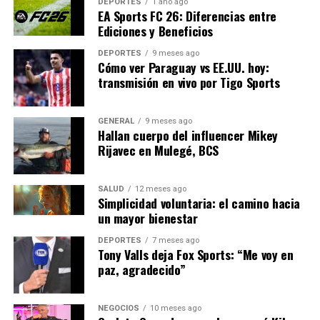
DEPORTES
1 año ago
transición.
EA Sports FC 26: Diferencias entre
Ediciones y Beneficios
En conclusión, el compromiso de España con la energía
renovable representa un paso crucial hacia un futuro
DEPORTES
9 meses ago
Cómo ver Paraguay vs EE.UU. hoy:
más sostenible y resiliente. Con el apoyo adecuado, el
transmisión en vivo por Tigo Sports
país podría convertirse en un modelo a seguir para
otras naciones en la lucha contra el cambio climático.
GENERAL
9 meses ago
Hallan cuerpo del influencer Mikey
NOTICIAS RELACIONADAS:
Rijavec en Mulegé, BCS
SIGUIENTE
La Innovación Tecnológica en Educación: Un Futuro
SALUD
12 meses ago
Prometedor
Simplicidad voluntaria: el camino hacia
un mayor bienestar
ANTERIOR
Renuncia en The Washington Post tras recortes masivos
DEPORTES
7 meses ago
Tony Valls deja Fox Sports: “Me voy en
paz, agradecido”
Editorial
NEGOCIOS
10 meses ago