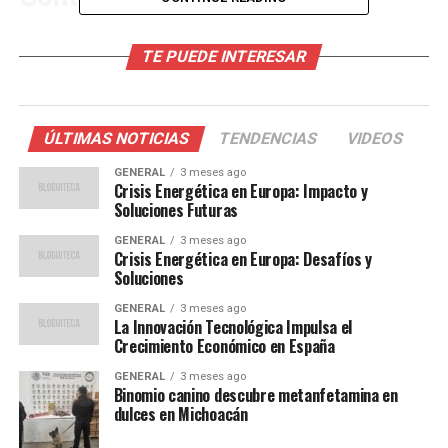
España ha sido un líder en la adopción de energías
TE PUEDE INTERESAR
renovables en Europa, con un enfoque particular en la
energía solar y eólica. En 2022, el país generó
aproximadamente el 42% de su electricidad a partir de
fuentes renovables, según datos del Ministerio de
ÚLTIMAS NOTICIAS
TENDENCIAS
VIDEOS
Transición Ecológica. Este nuevo plan busca aumentar
GENERAL
3 meses ago
esa cifra significativamente, posicionando a España
Crisis Energética en Europa: Impacto y
como un referente global en sostenibilidad energética.
Soluciones Futuras
GENERAL
3 meses ago
El impulso hacia las energías renovables no es nuevo
Crisis Energética en Europa: Desafíos y
para España. En 2007, el país implementó uno de los
Soluciones
primeros sistemas de tarifas de alimentación en Europa,
GENERAL
3 meses ago
incentivando la inversión en energía solar. Aunque el
La Innovación Tecnológica Impulsa el
Crecimiento Económico en España
programa enfrentó desafíos financieros, sentó las bases
para el crecimiento actual del sector.
GENERAL
3 meses ago
Binomio canino descubre metanfetamina en
dulces en Michoacán
Opiniones de Expertos y