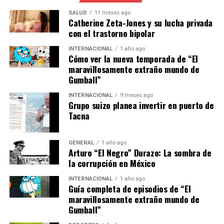
implicaciones ambientales, sino también económicas. Se
SALUD
11 meses ago
espera que la inversión en infraestructuras renovables
Catherine Zeta-Jones y su lucha privada
genere miles de empleos y estimule el crecimiento
con el trastorno bipolar
económico en regiones que han sufrido el declive de las
INTERNACIONAL
1 año ago
industrias tradicionales.
Cómo ver la nueva temporada de “El
maravillosamente extraño mundo de
Además, el plan podría reducir significativamente la
Gumball”
dependencia de España de las importaciones de energía,
INTERNACIONAL
9 meses ago
fortaleciendo la seguridad energética del país. “A medida
Grupo suizo planea invertir en puerto de
que aumentamos nuestra capacidad de energía
Tacna
renovable, reducimos nuestra vulnerabilidad a las
fluctuaciones del mercado energético global”, afirmó
GENERAL
1 año ago
Ribera.
Arturo “El Negro” Durazo: La sombra de
la corrupción en México
Mirando hacia el futuro, el éxito de este plan dependerá
de la colaboración entre el gobierno, la industria y la
INTERNACIONAL
1 año ago
Guía completa de episodios de “El
sociedad civil. La implementación efectiva requerirá no
maravillosamente extraño mundo de
solo inversiones financieras, sino también cambios en
Gumball”
las políticas y la infraestructura para apoyar la