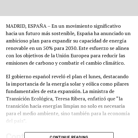
MADRID, ESPAÑA – En un movimiento significativo
hacia un futuro más sostenible, España ha anunciado un
ambicioso plan para expandir su capacidad de energía
renovable en un 50% para 2030. Este esfuerzo se alinea
con los objetivos de la Unión Europea para reducir las
emisiones de carbono y combatir el cambio climático.
El gobierno español reveló el plan el lunes, destacando
la importancia de la energía solar y eólica como pilares
fundamentales de esta expansión. La ministra de
Transición Ecológica, Teresa Ribera, enfatizó que “la
transición hacia energías limpias no solo es necesaria
para el medio ambiente, sino también para la economía
del país”.
Contexto y Antecedentes
CONTINUE READING