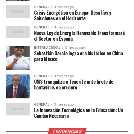
Comparaciones
GENERAL
3 meses ago
Crisis Energética en Europa: Desafíos y
Expertos en energía han elogiado el nuevo plan,
Soluciones en el Horizonte
señalando que España tiene el potencial de convertirse
GENERAL
3 meses ago
en un “gigante verde”. Según Javier García Breva,
Nueva Ley de Energía Renovable Transformará
analista de energía renovable, “la combinación de
el Sector en España
recursos naturales abundantes y tecnología avanzada
INTERNACIONAL
3 meses ago
coloca a España en una posición única para liderar la
Sebastián García logra oro histórico en China
para México
transición energética en Europa”.
En comparación con otros países europeos, España
GENERAL
3 meses ago
tiene una ventaja competitiva en energía solar debido a
OMS tranquiliza a Tenerife ante brote de
hantavirus en crucero
su clima soleado. Alemania, por ejemplo, ha sido un líder
en energía eólica, pero carece de las condiciones
óptimas para la energía solar que tiene España.
GENERAL
3 meses ago
La Innovación Tecnológica en la Educación: Un
Implicaciones y Análisis Futuro
Cambio Necesario
La expansión de las energías renovables no solo tiene
TENDENCIAS