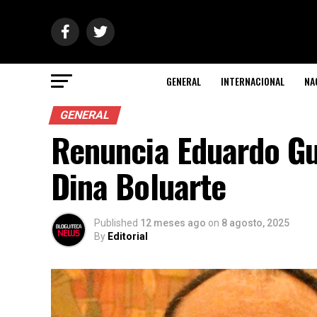
GENERAL
INTERNACIONAL
NA
GENERAL
Renuncia Eduardo Gu
Dina Boluarte
Published
12 meses ago
on
8 agosto, 2025
By
Editorial