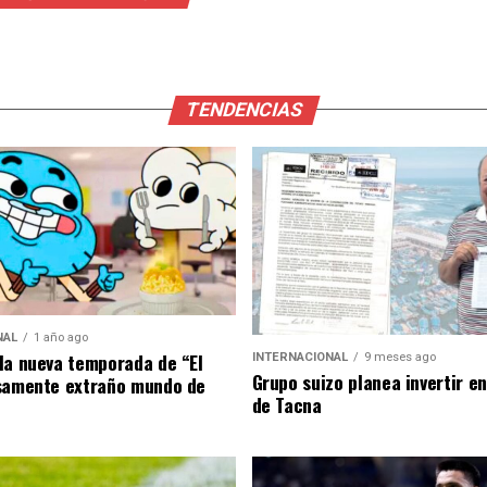
TENDENCIAS
NAL
1 año ago
la nueva temporada de “El
INTERNACIONAL
9 meses ago
Grupo suizo planea invertir e
samente extraño mundo de
de Tacna