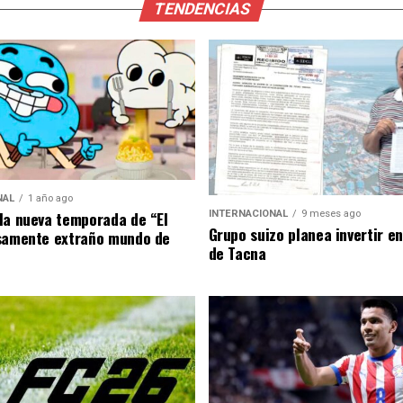
TENDENCIAS
NAL
1 año ago
la nueva temporada de “El
INTERNACIONAL
9 meses ago
Grupo suizo planea invertir e
samente extraño mundo de
de Tacna