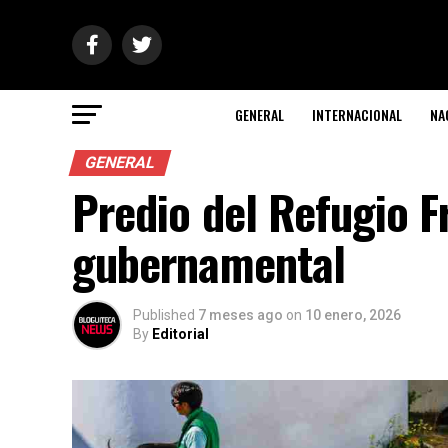
GENERAL
INTERNACIONAL
NA
GENERAL
Predio del Refugio F
gubernamental
Published
7 meses ago
on
10 enero, 2026
By
Editorial