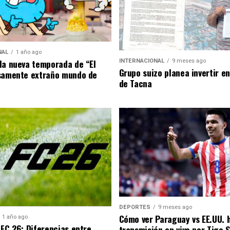
NAL
1 año ago
la nueva temporada de “El
INTERNACIONAL
9 meses ago
Grupo suizo planea invertir e
samente extraño mundo de
de Tacna
DEPORTES
9 meses ago
Cómo ver Paraguay vs EE.UU. 
1 año ago
 FC 26: Diferencias entre
transmisión en vivo por Tigo 