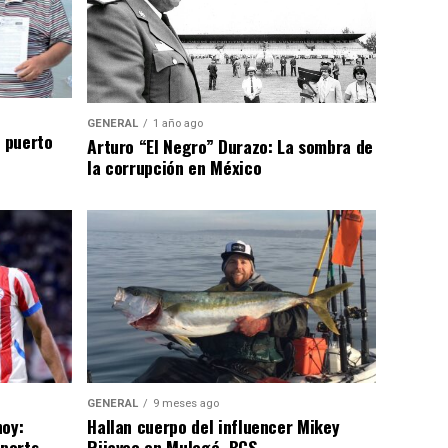
GENERAL
1 año ago
n puerto
Arturo “El Negro” Durazo: La sombra de
la corrupción en México
GENERAL
9 meses ago
hoy:
Hallan cuerpo del influencer Mikey
Sports
Rijavec en Mulegé, BCS