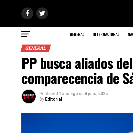
GENERAL
INTERNACIONAL
NA
GENERAL
PP busca aliados del
comparecencia de S
Published
1 año ago
on
8 julio, 2025
By
Editorial