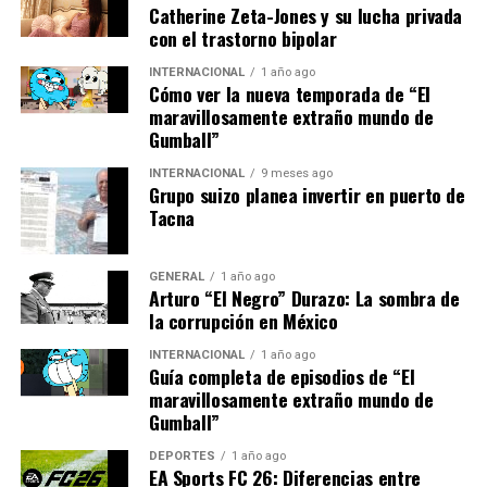
Catherine Zeta-Jones y su lucha privada
enfrentan las comunidades rurales en situaciones de
con el trastorno bipolar
emergencia. La falta de infraestructura adecuada y
recursos logísticos puede ser crítica en operaciones de
INTERNACIONAL
1 año ago
Cómo ver la nueva temporada de “El
búsqueda y rescate. Expertos en gestión de desastres
maravillosamente extraño mundo de
subrayan la importancia de mejorar la coordinación
Gumball”
entre las autoridades locales y nacionales para prevenir
INTERNACIONAL
9 meses ago
y responder eficazmente a situaciones similares en el
Grupo suizo planea invertir en puerto de
futuro.
Tacna
En cuanto al niño, su recuperación en Iquitos será
crucial para su salud y bienestar a largo plazo. Las
GENERAL
1 año ago
Arturo “El Negro” Durazo: La sombra de
autoridades sanitarias están preparadas para
la corrupción en México
proporcionar el tratamiento necesario, y se espera que
el menor pueda recuperarse completamente con el
INTERNACIONAL
1 año ago
Guía completa de episodios de “El
tiempo y la atención adecuada.
maravillosamente extraño mundo de
Gumball”
Este caso ha capturado la atención nacional, subrayando
tanto los desafíos que enfrentan las comunidades
DEPORTES
1 año ago
EA Sports FC 26: Diferencias entre
amazónicas como la resiliencia y el espíritu comunitario