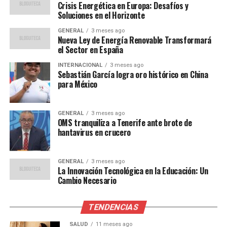
Crisis Energética en Europa: Desafíos y
de diversas comunidades en una búsqueda incesante.
“Es
Soluciones en el Horizonte
una bendición. Lo han buscado como 600 personas
GENERAL
3 meses ago
de diferentes comunidades. Para sus papás fue una
Nueva Ley de Energía Renovable Transformará
felicidad inmensa”
, comentó Acosta Huinan. Desde el
el Sector en España
inicio, la familia y los comuneros mantuvieron la
INTERNACIONAL
3 meses ago
esperanza de encontrarlo con vida.
Sebastián García logra oro histórico en China
para México
La Defensoría del Pueblo también intervino, solicitando
el apoyo del Ejército y el despliegue de un helicóptero
GENERAL
3 meses ago
para ampliar el rastreo en esta zona de difícil acceso.
OMS tranquiliza a Tenerife ante brote de
Sin embargo, la logística fue un desafío considerable. La
hantavirus en crucero
Municipalidad de Andoas informó que no contaba con
movilidad adecuada, lo que complicó el acceso terrestre
GENERAL
3 meses ago
desde Nuevo Andoas hacia Teniente López,
La Innovación Tecnológica en la Educación: Un
especialmente debido a las lluvias recientes.
Cambio Necesario
Desafíos y lecciones aprendidas
TENDENCIAS
Este incidente pone de relieve las dificultades que
SALUD
11 meses ago