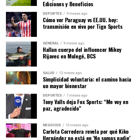
Ediciones y Beneficios
que prevalecen en momentos de crisis.
DEPORTES
9 meses ago
Cómo ver Paraguay vs EE.UU. hoy:
NOTICIAS RELACIONADAS:
transmisión en vivo por Tigo Sports
SIGUIENTE
Sedalib y Contraloría discuten legalidad de recientes
GENERAL
9 meses ago
decisiones
Hallan cuerpo del influencer Mikey
Rijavec en Mulegé, BCS
ANTERIOR
El papel crucial de la IA en la conservación histórica de
Latinoamérica
SALUD
12 meses ago
Simplicidad voluntaria: el camino hacia
un mayor bienestar
Editorial
DEPORTES
7 meses ago
Tony Valls deja Fox Sports: “Me voy en
paz, agradecido”
Nuestro equipo editorial no solo informa las noticias: las vive.
Con años de experiencia en primera línea, buscamos los
hechos, los verificamos con rigor y contamos las historias que
NEGOCIOS
10 meses ago
Carlota Corredera revela por qué Kiko
dan forma a nuestro mundo. Impulsados por la integridad y
Hernández no está en ‘No somos nadie’
una mirada atenta al detalle, abordamos la política, la cultura y