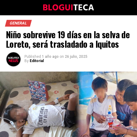
GENERAL
Niño sobrevive 19 días en la selva de
Loreto, será trasladado a Iquitos
Published
1 año ago
on
26 julio, 2025
By
Editorial