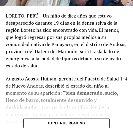
LORETO, PERÚ – Un niño de diez años que estuvo
desaparecido durante 19 días en la densa selva de la
región Loreto ha sido encontrado con vida. El menor,
que logró regresar por sus propios medios a su
comunidad nativa de Pañayacu, en el distrito de Andoas,
provincia del Datem del Marañón, será trasladado de
emergencia a la ciudad de Iquitos debido a su delicado
estado de salud.
Augusto Acosta Huinan, gerente del Puesto de Salud 1-4
de Nuevo Andoas, describió el estado del niño al
momento de su aparición:
“bien demacrado, sucio,
lleno de barro, totalmente desnutrido y
deshidratado”
. Tras recibir la notificación de la
emergencia, un equipo médico se desplazó para
brindarle atención primaria.
CONTINUE READING