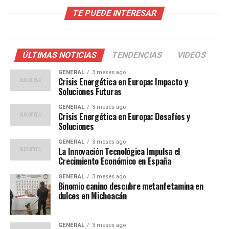
Limitaciones en atención
TE PUEDE INTERESAR
médica
El establecimiento de salud en Nuevo Andoas enfrenta
ÚLTIMAS NOTICIAS
TENDENCIAS
VIDEOS
serias limitaciones en infraestructura y equipamiento.
Aunque el niño fue estabilizado de emergencia, el
GENERAL
3 meses ago
Crisis Energética en Europa: Impacto y
personal médico advirtió sobre la falta de laboratorio e
Soluciones Futuras
implementos necesarios para realizar un chequeo
GENERAL
3 meses ago
general y exámenes especializados. Por ello, se ha
Crisis Energética en Europa: Desafíos y
solicitado su traslado al Hospital Regional de Loreto en
Soluciones
Iquitos, donde podrá recibir atención adecuada para
GENERAL
3 meses ago
tratar su desnutrición, deshidratación severa y signos
La Innovación Tecnológica Impulsa el
evidentes de desgaste físico extremo.
Crecimiento Económico en España
GENERAL
3 meses ago
Una búsqueda masiva y
Binomio canino descubre metanfetamina en
dulces en Michoacán
esperanzadora
La desaparición del niño movilizó a más de 600 personas
GENERAL
3 meses ago