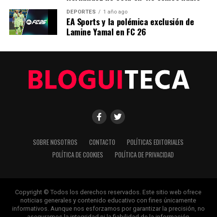
la tecnología con un análisis preciso y profundo. Cuando los
DEPORTES
1 año ago
titulares cambian cada minuto, puedes contar con nosotros
EA Sports y la polémica exclusión de
para abrirnos paso entre el ruido y ofrecerte claridad en
Lamine Yamal en FC 26
bandeja de plata.
SOBRE NOSOTROS
CONTACTO
POLÍTICAS EDITORIALES
POLÍTICA DE COOKIES
POLÍTICA DE PRIVACIDAD
Copyright © Todos los derechos reservados. Este sitio web ofrece
noticias generales y contenido educativo con fines únicamente
informativos. Aunque nos esforzamos por garantizar la precisión, no
aseguramos la integridad ni la fiabilidad de la información