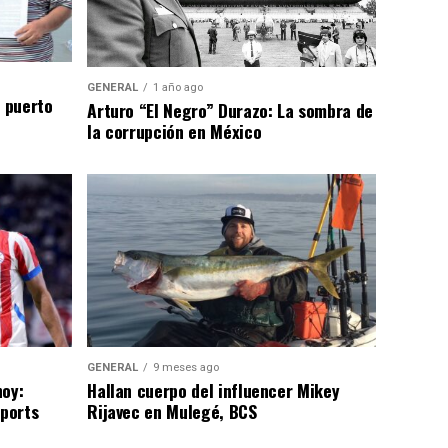
GENERAL
1 año ago
n puerto
Arturo “El Negro” Durazo: La sombra de
la corrupción en México
GENERAL
9 meses ago
hoy:
Hallan cuerpo del influencer Mikey
Sports
Rijavec en Mulegé, BCS