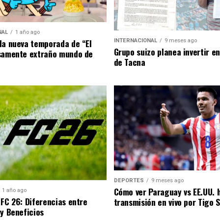
NAL
1 año ago
la nueva temporada de “El
INTERNACIONAL
9 meses ago
Grupo suizo planea invertir e
samente extraño mundo de
de Tacna
DEPORTES
9 meses ago
Cómo ver Paraguay vs EE.UU. 
1 año ago
 FC 26: Diferencias entre
transmisión en vivo por Tigo 
 y Beneficios