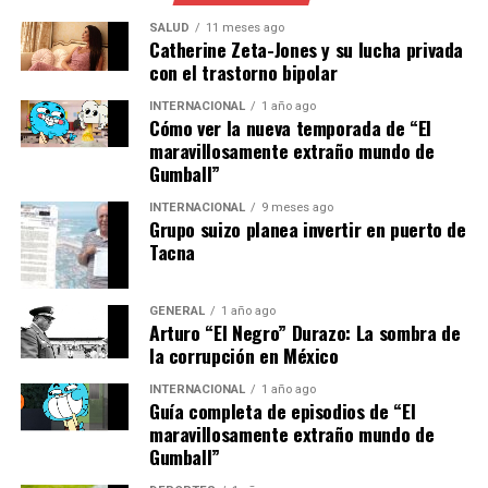
implementan estas
SALUD
11 meses ago
Catherine Zeta-Jones y su lucha privada
tecnologías de manera
con el trastorno bipolar
efectiva”.
INTERNACIONAL
1 año ago
Cómo ver la nueva temporada de “El
maravillosamente extraño mundo de
En comparación con otros países europeos, España ha
Gumball”
avanzado rápidamente en la adopción de tecnología
INTERNACIONAL
9 meses ago
verde. Alemania, por ejemplo, ha sido un pionero en
Grupo suizo planea invertir en puerto de
energía solar, pero enfrenta desafíos con la
Tacna
dependencia del carbón. Mientras tanto, Francia se
centra en la energía nuclear como su principal fuente
GENERAL
1 año ago
de energía limpia.
Arturo “El Negro” Durazo: La sombra de
la corrupción en México
Implicaciones y Futuro del
INTERNACIONAL
1 año ago
Guía completa de episodios de “El
Sector Energético
maravillosamente extraño mundo de
Gumball”
La transición hacia tecnologías avanzadas no solo tiene