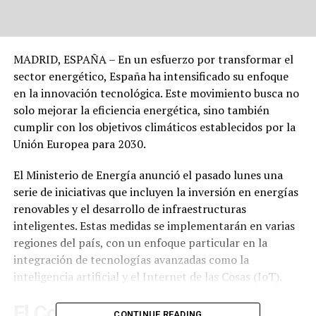
MADRID, ESPAÑA – En un esfuerzo por transformar el
sector energético, España ha intensificado su enfoque
en la innovación tecnológica. Este movimiento busca no
solo mejorar la eficiencia energética, sino también
cumplir con los objetivos climáticos establecidos por la
Unión Europea para 2030.
El Ministerio de Energía anunció el pasado lunes una
serie de iniciativas que incluyen la inversión en energías
renovables y el desarrollo de infraestructuras
inteligentes. Estas medidas se implementarán en varias
regiones del país, con un enfoque particular en la
integración de tecnologías avanzadas como la
inteligencia artificial y el Internet de las Cosas (IoT).
El Contexto de la Transición
CONTINUE READING