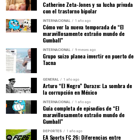
Catherine Zeta-Jones y su lucha privada
con el trastorno bipolar
“La tecnología no solo es el
INTERNACIONAL
1 año ago
futuro, es el presente.
Cómo ver la nueva temporada de “El
maravillosamente extraño mundo de
Invertir en ella es invertir
Gumball”
en el bienestar y la
INTERNACIONAL
9 meses ago
prosperidad de las futuras
Grupo suizo planea invertir en puerto de
Tacna
generaciones”, añadió
López.
GENERAL
1 año ago
Arturo “El Negro” Durazo: La sombra de
la corrupción en México
Implicaciones y Mirada al
INTERNACIONAL
1 año ago
Guía completa de episodios de “El
Futuro
maravillosamente extraño mundo de
Gumball”
El impacto de estas inversiones podría ser significativo,
DEPORTES
1 año ago
no solo en términos económicos, sino también sociales.
EA Sports FC 26: Diferencias entre