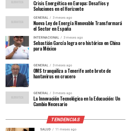
Crisis Energética en Europa: Desafíos y
Opiniones de Expertos y
Soluciones en el Horizonte
Comparaciones Internacionales
GENERAL
3 meses ago
Nueva Ley de Energía Renovable Transformará
el Sector en España
Expertos en tecnología han elogiado la iniciativa del
INTERNACIONAL
3 meses ago
gobierno, señalando que es un paso crucial para cerrar
Sebastián García logra oro histórico en China
la brecha tecnológica con otros países europeos como
para México
Alemania y Francia. Según un informe de Eurostat,
España ocupa actualmente el noveno lugar en Europa
GENERAL
3 meses ago
en términos de innovación tecnológica, un ranking que
OMS tranquiliza a Tenerife ante brote de
el gobierno espera mejorar significativamente con estas
hantavirus en crucero
nuevas inversiones.
GENERAL
3 meses ago
María López, profesora de economía digital en la
La Innovación Tecnológica en la Educación: Un
Universidad Complutense de Madrid, comentó que
Cambio Necesario
“invertir en tecnología es esencial para el desarrollo
económico a largo plazo. España tiene el potencial de
TENDENCIAS
convertirse en un líder tecnológico, pero necesita un
enfoque estratégico y sostenido”.
SALUD
11 meses ago