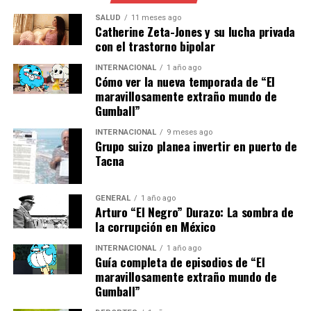
Las colaboraciones entre empresas tecnológicas y
SALUD
11 meses ago
Catherine Zeta-Jones y su lucha privada
energéticas están en aumento. Estas alianzas
con el trastorno bipolar
estratégicas son cruciales para el desarrollo de
soluciones innovadoras que puedan ser implementadas
INTERNACIONAL
1 año ago
Cómo ver la nueva temporada de “El
a gran escala. Sin embargo, el camino hacia la
maravillosamente extraño mundo de
transformación energética no está exento de desafíos.
Gumball”
Uno de los principales obstáculos es la necesidad de una
INTERNACIONAL
9 meses ago
Grupo suizo planea invertir en puerto de
infraestructura adecuada que soporte estas nuevas
Tacna
tecnologías. Además, la inversión inicial en tecnología
avanzada puede ser significativa, lo que requiere un
compromiso financiero considerable por parte de las
GENERAL
1 año ago
Arturo “El Negro” Durazo: La sombra de
empresas y los gobiernos.
la corrupción en México
“Es esencial que las
INTERNACIONAL
1 año ago
Guía completa de episodios de “El
políticas gubernamentales
maravillosamente extraño mundo de
Gumball”
apoyen la innovación