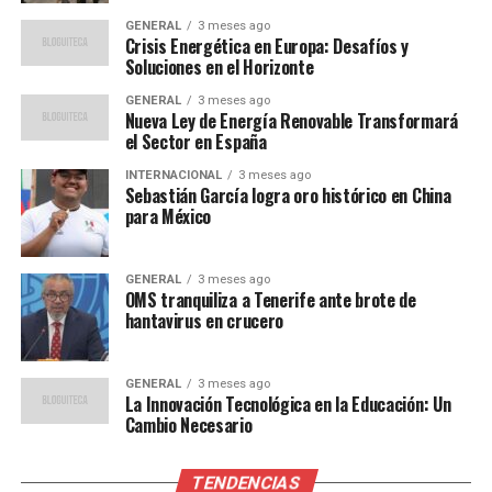
más limpio y sostenible”,
GENERAL
3 meses ago
Crisis Energética en Europa: Desafíos y
afirmó María López,
Soluciones en el Horizonte
directora de Innovación de
GENERAL
3 meses ago
Nueva Ley de Energía Renovable Transformará
una destacada empresa de
el Sector en España
energía renovable.
INTERNACIONAL
3 meses ago
Sebastián García logra oro histórico en China
para México
Las redes inteligentes, por ejemplo, permiten una
gestión más eficiente de la energía al integrar fuentes
GENERAL
3 meses ago
de energía renovable y mejorar la estabilidad de la red
OMS tranquiliza a Tenerife ante brote de
eléctrica. Esto no solo reduce las pérdidas de energía,
hantavirus en crucero
sino que también facilita la integración de tecnologías
emergentes como los vehículos eléctricos.
GENERAL
3 meses ago
La Innovación Tecnológica en la Educación: Un
Colaboraciones Estratégicas y
Cambio Necesario
Desafíos
TENDENCIAS