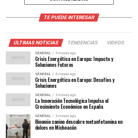
El Impacto de la Tecnología en
TE PUEDE INTERESAR
la Energía
La tecnología está revolucionando la forma en que se
ÚLTIMAS NOTICIAS
TENDENCIAS
VIDEOS
produce y consume la energía. Desde la implementación
de redes inteligentes hasta el uso de inteligencia
GENERAL
3 meses ago
Crisis Energética en Europa: Impacto y
artificial para optimizar el consumo energético, las
Soluciones Futuras
innovaciones están cambiando el panorama energético
GENERAL
3 meses ago
de manera significativa. Según un informe de la Agencia
Crisis Energética en Europa: Desafíos y
Internacional de Energía, se espera que el uso de
Soluciones
tecnologías avanzadas reduzca las emisiones globales de
GENERAL
3 meses ago
carbono en un 30% para 2030.
La Innovación Tecnológica Impulsa el
Crecimiento Económico en España
“La tecnología es el motor
GENERAL
3 meses ago
Binomio canino descubre metanfetamina en
que impulsa la transición
dulces en Michoacán
hacia un futuro energético