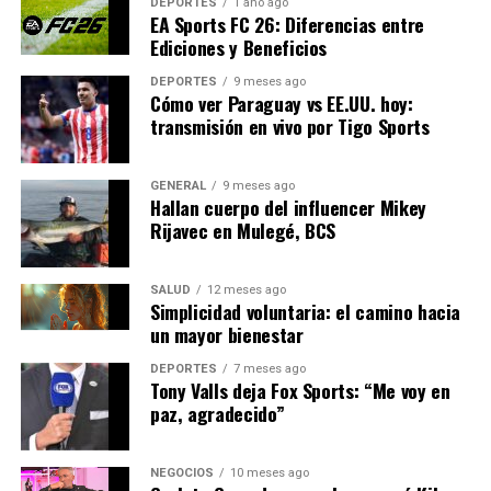
tecnológica en el sector
DEPORTES
1 año ago
EA Sports FC 26: Diferencias entre
energético para superar los
Ediciones y Beneficios
desafíos actuales”,
DEPORTES
9 meses ago
Cómo ver Paraguay vs EE.UU. hoy:
comentó Javier Martínez,
transmisión en vivo por Tigo Sports
analista de políticas
energéticas.
GENERAL
9 meses ago
Hallan cuerpo del influencer Mikey
Rijavec en Mulegé, BCS
El Futuro de la Energía
SALUD
12 meses ago
Simplicidad voluntaria: el camino hacia
Mirando hacia el futuro, la integración de tecnologías
un mayor bienestar
avanzadas en el sector energético promete un cambio
radical en cómo se produce y consume la energía. Se
DEPORTES
7 meses ago
Tony Valls deja Fox Sports: “Me voy en
espera que las inversiones en tecnología energética
paz, agradecido”
continúen creciendo, impulsadas por la demanda de
soluciones más sostenibles y eficientes.
NEGOCIOS
10 meses ago