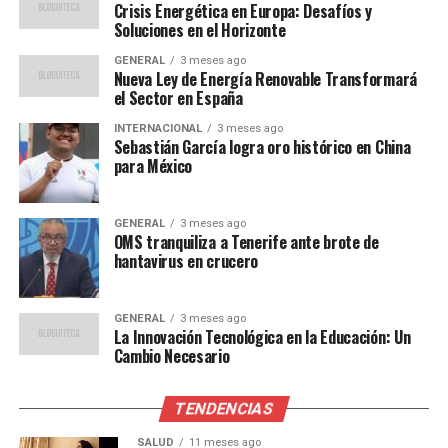
Crisis Energética en Europa: Desafíos y
Para Saccomanno, la crisis actual del lenguaje es
Soluciones en el Horizonte
política. “Ningún presidente representa al pueblo que
dice representar”, comentó, señalando que las palabras
GENERAL
3 meses ago
Nueva Ley de Energía Renovable Transformará
han perdido su significado. A pesar de esto, el autor no
el Sector en España
teme por el futuro de la literatura. “No todo el mundo
INTERNACIONAL
3 meses ago
leía cuando yo era chico”, recordó, desmitificando la idea
Sebastián García logra oro histórico en China
de un pasado más culto.
para México
En su narrativa, Saccomanno alterna entre lo culto y lo
GENERAL
3 meses ago
plebeyo, reflejando la complejidad del lenguaje que nos
OMS tranquiliza a Tenerife ante brote de
constituye. “Estamos constituidos de lenguaje, y no solo
hantavirus en crucero
del lenguaje de la tele, que también nos constituye”,
explicó.
GENERAL
3 meses ago
La Innovación Tecnológica en la Educación: Un
Influencias literarias y el legado
Cambio Necesario
de Bolaño
TENDENCIAS
Al hablar de sus influencias, Saccomanno menciona a
SALUD
11 meses ago