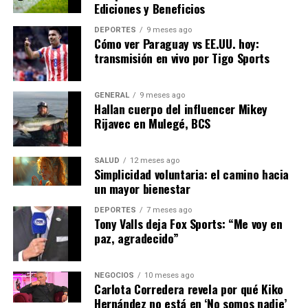
Ediciones y Beneficios
literatura
DEPORTES
9 meses ago
Cómo ver Paraguay vs EE.UU. hoy:
Con
Arderá el viento
, Saccomanno no solo ofrece una
transmisión en vivo por Tigo Sports
historia de horror, sino una reflexión sobre la
humanidad. “Es la historia de un pueblo pequeño, pero el
GENERAL
9 meses ago
nervio es universal”, concluyó, subrayando su
Hallan cuerpo del influencer Mikey
compromiso con contar historias que desafíen las
Rijavec en Mulegé, BCS
modas literarias y exploren la complejidad del ser
humano.
SALUD
12 meses ago
Simplicidad voluntaria: el camino hacia
En un mundo donde las novelas temáticas proliferan,
un mayor bienestar
Saccomanno aboga por una literatura que profundice
en la condición humana, más allá de las tendencias
DEPORTES
7 meses ago
Tony Valls deja Fox Sports: “Me voy en
pasajeras. “Hoy las novelas son temáticas y eso las
paz, agradecido”
vuelve tontas”, sentenció, reafirmando su dedicación a
la narrativa auténtica.
NEGOCIOS
10 meses ago
Carlota Corredera revela por qué Kiko
NOTICIAS RELACIONADAS:
Hernández no está en ‘No somos nadie’