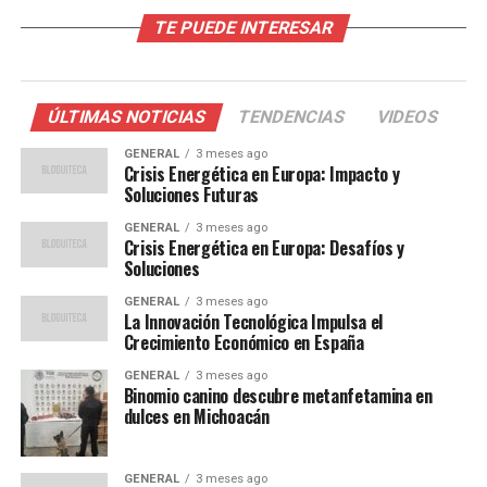
Saccomanno
TE PUEDE INTERESAR
El horror es un tema recurrente en la obra de
Saccomanno, quien sostiene que tanto el bien como el
mal coexisten en el ser humano. “Mi planteo es descreer
ÚLTIMAS NOTICIAS
TENDENCIAS
VIDEOS
del bien y del mal, salir de ese maniqueísmo”, afirmó,
citando al escritor uruguayo Juan Carlos Onetti.
GENERAL
3 meses ago
Crisis Energética en Europa: Impacto y
Saccomanno argumenta que el capitalismo ha
Soluciones Futuras
exacerbado el individualismo, erosionando la solidaridad.
GENERAL
3 meses ago
Crisis Energética en Europa: Desafíos y
La novela también explora temas universales como el
Soluciones
sexo, el dinero y el poder. “Bajo esa ecuación nos
GENERAL
3 meses ago
movemos todos”, dijo Saccomanno, quien ve en estos
La Innovación Tecnológica Impulsa el
elementos una constante en la condición humana, más
Crecimiento Económico en España
allá de los avances del progreso.
GENERAL
3 meses ago
Binomio canino descubre metanfetamina en
La crisis del lenguaje y la
dulces en Michoacán
representación
GENERAL
3 meses ago