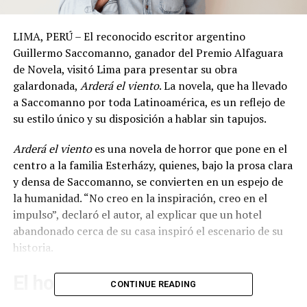
LIMA, PERÚ – El reconocido escritor argentino
Guillermo Saccomanno, ganador del Premio Alfaguara
de Novela, visitó Lima para presentar su obra
galardonada,
Arderá el viento
. La novela, que ha llevado
a Saccomanno por toda Latinoamérica, es un reflejo de
su estilo único y su disposición a hablar sin tapujos.
Arderá el viento
es una novela de horror que pone en el
centro a la familia Esterházy, quienes, bajo la prosa clara
y densa de Saccomanno, se convierten en un espejo de
la humanidad. “No creo en la inspiración, creo en el
impulso”, declaró el autor, al explicar que un hotel
abandonado cerca de su casa inspiró el escenario de su
historia.
El horror en la literatura de
CONTINUE READING