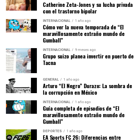
autores como William Faulkner y Juan Carlos Onetti.
Catherine Zeta-Jones y su lucha privada
con el trastorno bipolar
“Cuando escribí la novela, tuve dos novelas de cabecera:
El astillero
y
Los adioses
“, reveló, destacando la
INTERNACIONAL
1 año ago
importancia de mirar más allá de las fronteras
Cómo ver la nueva temporada de “El
maravillosamente extraño mundo de
nacionales.
Gumball”
Para Saccomanno, uno de los hitos más importantes de
INTERNACIONAL
9 meses ago
la narrativa latinoamericana es Roberto Bolaño. “Bolaño
Grupo suizo planea invertir en puerto de
Tacna
tiene una actitud antisolemne, de petardo, que estaba
haciendo falta”, comentó, elogiando la insolencia y
hibridez del autor chileno.
GENERAL
1 año ago
Arturo “El Negro” Durazo: La sombra de
Sin embargo, Saccomanno advierte contra la
la corrupción en México
desesperación por el reconocimiento. “Los escritores, en
INTERNACIONAL
1 año ago
general, corren más detrás de la tele que de la
Guía completa de episodios de “El
literatura”, criticó, afirmando que su verdadero hogar
maravillosamente extraño mundo de
Gumball”
literario es Villa Gesell, el pueblo que le inspira.
DEPORTES
1 año ago
Mirando hacia el futuro de la
EA Sports FC 26: Diferencias entre