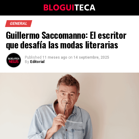
GENERAL
Guillermo Saccomanno: El escritor
que desafía las modas literarias
Published
11 meses ago
on
14 septiembre, 2025
By
Editorial