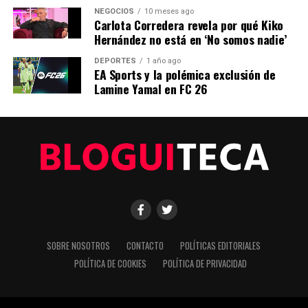
Nuestro equipo editorial no solo informa las noticias: las vive.
NEGOCIOS
10 meses ago
Con años de experiencia en primera línea, buscamos los
Carlota Corredera revela por qué Kiko
hechos, los verificamos con rigor y contamos las historias que
Hernández no está en ‘No somos nadie’
dan forma a nuestro mundo. Impulsados por la integridad y
una mirada atenta al detalle, abordamos la política, la cultura y
DEPORTES
1 año ago
EA Sports y la polémica exclusión de
la tecnología con un análisis preciso y profundo. Cuando los
Lamine Yamal en FC 26
titulares cambian cada minuto, puedes contar con nosotros
para abrirnos paso entre el ruido y ofrecerte claridad en
bandeja de plata.
SOBRE NOSOTROS
CONTACTO
POLÍTICAS EDITORIALES
POLÍTICA DE COOKIES
POLÍTICA DE PRIVACIDAD