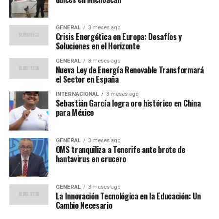
la Comunidad de Madrid. La segunda prueba del circuito
se llevará a cabo en El Encín Golf Hotel el 10 de octubre,
GENERAL
3 meses ago
seguido del tercer y último torneo de la fase regular en
Crisis Energética en Europa: Desafíos y
el Club de Golf Aranjuez el 2 de noviembre.
Soluciones en el Horizonte
GENERAL
3 meses ago
Impacto Turístico y Cultural
Nueva Ley de Energía Renovable Transformará
el Sector en España
Este circuito no solo busca atraer a los amantes del golf,
INTERNACIONAL
3 meses ago
sino también potenciar el turismo cultural en la región.
Sebastián García logra oro histórico en China
para México
Según expertos en turismo, eventos como este pueden
incrementar significativamente el número de visitantes
a las ciudades anfitrionas, promoviendo el desarrollo
GENERAL
3 meses ago
económico local.
OMS tranquiliza a Tenerife ante brote de
“El golf es una herramienta
hantavirus en crucero
poderosa para el turismo, especialmente cuando se
celebra en lugares de alto valor histórico y
cultural,”
afirma un portavoz del sector turístico
GENERAL
3 meses ago
La Innovación Tecnológica en la Educación: Un
madrileño.
Cambio Necesario
La combinación de deporte y cultura es una tendencia