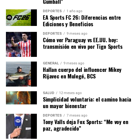
Gumball”
que buscan integrar el deporte con el turismo cultural.
DEPORTES
1 año ago
A medida que el circuito avanza, se espera que más
EA Sports FC 26: Diferencias entre
ciudades consideren la posibilidad de albergar eventos
Ediciones y Beneficios
similares, ampliando así el impacto positivo del golf en
DEPORTES
9 meses ago
el turismo y la cultura.
Cómo ver Paraguay vs EE.UU. hoy:
transmisión en vivo por Tigo Sports
NOTICIAS RELACIONADAS:
GENERAL
9 meses ago
SIGUIENTE
Hallan cuerpo del influencer Mikey
La intensa logística detrás de una etapa del Tour de
Rijavec en Mulegé, BCS
Francia
ANTERIOR
Julissa Reynoso y líderes globales se unen al consejo de
SALUD
12 meses ago
Simplicidad voluntaria: el camino hacia
World in Progress
un mayor bienestar
DEPORTES
7 meses ago
Tony Valls deja Fox Sports: “Me voy en
Editorial
paz, agradecido”