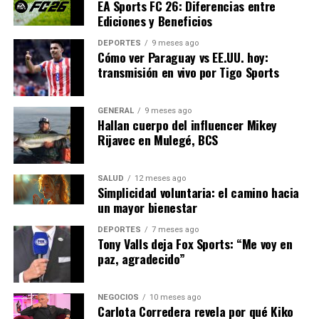
EA Sports FC 26: Diferencias entre
Abu Elouf ha perdido todo debido a los bombardeos y
Ediciones y Beneficios
vive en condiciones precarias. “La situación es muy
DEPORTES
9 meses ago
difícil, han perdido todo, no tienen casa, alimentos,
Cómo ver Paraguay vs EE.UU. hoy:
medicinas… Viven muertos de miedo”, compartió.
transmisión en vivo por Tigo Sports
A pesar de las adversidades, Abu Elouf mantiene la
GENERAL
9 meses ago
esperanza de regresar a Gaza. “Volveré si Dios quiere”,
Hallan cuerpo del influencer Mikey
concluyó, reafirmando su compromiso con su tierra y su
Rijavec en Mulegé, BCS
gente.
La exposición del World Press Photo en Barcelona
SALUD
12 meses ago
Simplicidad voluntaria: el camino hacia
promete ser un espacio de reflexión sobre el poder de la
un mayor bienestar
fotografía para narrar historias de resistencia y
esperanza en medio del conflicto.
DEPORTES
7 meses ago
Tony Valls deja Fox Sports: “Me voy en
paz, agradecido”
NOTICIAS RELACIONADAS:
SIGUIENTE
NEGOCIOS
10 meses ago
Marta Cardona, estrella emergente de la vela mundial
Carlota Corredera revela por qué Kiko