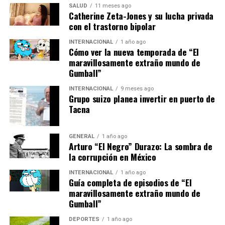
SALUD
11 meses ago
Un Camino Lleno de Desafíos
Catherine Zeta-Jones y su lucha privada
con el trastorno bipolar
El camino de Abu Elouf hacia el fotoperiodismo no ha
INTERNACIONAL
1 año ago
sido fácil. Sin recursos ni apoyo familiar, comenzó
Cómo ver la nueva temporada de “El
pidiendo cámaras prestadas a otros periodistas. Su
maravillosamente extraño mundo de
primera cámara propia fue destruida durante la guerra
Gumball”
de 2014, pero una delegación alemana le proporcionó
INTERNACIONAL
9 meses ago
una nueva, que ha utilizado durante la última década.
Grupo suizo planea invertir en puerto de
Tacna
Una imagen famosa de Abu Elouf la muestra en la
Marcha del Retorno en Gaza en 2018, con una cacerola
GENERAL
1 año ago
en la cabeza y una bolsa de plástico simulando un
Arturo “El Negro” Durazo: La sombra de
chaleco antibalas. “Ninguna vergüenza. Estoy orgullosa
la corrupción en México
de todo lo que he hecho”, afirmó, recordando los
INTERNACIONAL
1 año ago
humildes comienzos de su carrera.
Guía completa de episodios de “El
maravillosamente extraño mundo de
El Futuro de Gaza y de Abu Elouf
Gumball”
DEPORTES
1 año ago
La situación en Gaza sigue siendo crítica. La familia de