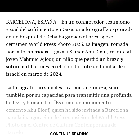
BARCELONA, ESPAÑA – En un conmovedor testimonio
visual del sufrimiento en Gaza, una fotografía capturada
en un hospital de Doha ha ganado el prestigioso
certamen World Press Photo 2025. La imagen, tomada
por la fotoperiodista gazatí Samar Abu Elouf, retrata al
joven Mahmud Ajjour, un niño que perdió un brazo y
sufrió mutilaciones en el otro durante un bombardeo
israelí en marzo de 2024.
La fotografía no solo destaca por su crudeza, sino
también por su capacidad para transmitir una profunda
belleza y humanidad. “Es como un monumento”,
comentó Abu Elouf, quien ha sido invitada a Barcelona
para la inauguración de la exposición del World Press
Photo en el Centre de Cultura Contemporània de
Barcelona (CCCB), que se llevará a cabo del 7 de
CONTINUE READING