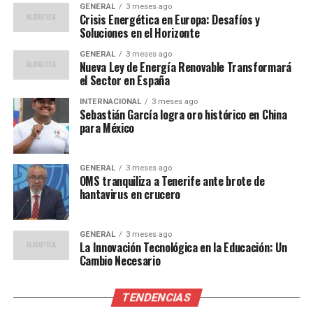
GENERAL
3 meses ago
La Realidad de los
Crisis Energética en Europa: Desafíos y
Soluciones en el Horizonte
Fotoperiodistas en Gaza
GENERAL
3 meses ago
Nueva Ley de Energía Renovable Transformará
Gaza es conocida por tener una de las mayores
el Sector en España
concentraciones de fotoperiodistas por kilómetro
INTERNACIONAL
3 meses ago
cuadrado. Sin embargo, esto se debe a la falta de
Sebastián García logra oro histórico en China
para México
oportunidades laborales y a la constante presencia de
conflictos bélicos. “Cada uno intenta reflejarlo a su
manera”, comentó Abu Elouf, quien prefiere abordar sus
GENERAL
3 meses ago
reportajes desde una perspectiva humana, alejándose de
OMS tranquiliza a Tenerife ante brote de
hantavirus en crucero
la política.
A pesar de las dificultades, los fotoperiodistas en Gaza
GENERAL
3 meses ago
se apoyan mutuamente, compartiendo el objetivo
La Innovación Tecnológica en la Educación: Un
Cambio Necesario
común de dar a conocer la realidad de su tierra. “Nos
complementamos, nos apoyamos mutuamente, todos
estamos relatando la misma historia”, señaló.
TENDENCIAS