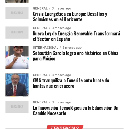
Detalles del Partido y
GENERAL
3 meses ago
Transmisión
Crisis Energética en Europa: Desafíos y
Soluciones en el Horizonte
El partido entre Barcelona y Olympiacos se llevará a
GENERAL
3 meses ago
cabo este martes 21 de octubre de 2025 en el Estadio
Nueva Ley de Energía Renovable Transformará
Olímpico de Montjuic. A continuación, te presentamos
el Sector en España
los horarios y canales de TV para seguirlo en vivo desde
INTERNACIONAL
3 meses ago
tu país:
Sebastián García logra oro histórico en China
para México
España:
21:00 horas, transmisión por Movistar
Liga de Campeones.
GENERAL
3 meses ago
OMS tranquiliza a Tenerife ante brote de
Grecia:
22:00 horas, transmisión por Cosmote
hantavirus en crucero
Sport.
Latinoamérica:
16:00 horas, transmisión por
GENERAL
3 meses ago
ESPN y Fox Sports.
La Innovación Tecnológica en la Educación: Un
Cambio Necesario
Expectativas y Análisis
TENDENCIAS