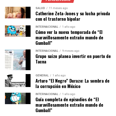
El nuevo formato de la Champions League ha añadido un
nivel adicional de complejidad para los equipos,
SALUD
11 meses ago
Catherine Zeta-Jones y su lucha privada
aumentando la presión en cada partido. Según el
con el trastorno bipolar
analista deportivo Javier Gómez,
INTERNACIONAL
1 año ago
Cómo ver la nueva temporada de “El
“El Barcelona necesita
maravillosamente extraño mundo de
Gumball”
consolidar su defensa para
evitar sorpresas de último
INTERNACIONAL
9 meses ago
Grupo suizo planea invertir en puerto de
minuto, como ocurrió
Tacna
contra el PSG. La clave
estará en mantener la
GENERAL
1 año ago
Arturo “El Negro” Durazo: La sombra de
posesión y aprovechar las
la corrupción en México
oportunidades de ataque.”
INTERNACIONAL
1 año ago
Guía completa de episodios de “El
maravillosamente extraño mundo de
Gumball”
Por otro lado, el Olympiacos, aunque menos favorecido