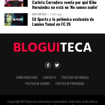
Carlota Corredera revela por qué Kiko
destacan en el campo.
Hernández no está en ‘No somos nadie’
Con el telón a punto de levantarse, el mundo del fútbol
DEPORTES
1 año ago
espera con anticipación este choque de titanes en el
EA Sports y la polémica exclusión de
Lamine Yamal en FC 26
Estadio Olímpico de Montjuic.
NOTICIAS RELACIONADAS:
SIGUIENTE
Atlético de Madrid vs. Arsenal: Transmisión en Vivo y
Cómo Verlo
ANTERIOR
Jugadores Destacados de la Jornada 9 en LaLiga EA
Sports
SOBRE NOSOTROS
CONTACTO
POLÍTICAS EDITORIALES
POLÍTICA DE COOKIES
POLÍTICA DE PRIVACIDAD
Editorial
Copyright © Todos los derechos reservados. Este sitio web ofrece
Nuestro equipo editorial no solo informa las noticias: las vive.