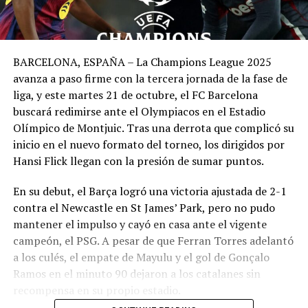
BARCELONA, ESPAÑA – La Champions League 2025
avanza a paso firme con la tercera jornada de la fase de
liga, y este martes 21 de octubre, el FC Barcelona
buscará redimirse ante el Olympiacos en el Estadio
Olímpico de Montjuic. Tras una derrota que complicó su
inicio en el nuevo formato del torneo, los dirigidos por
Hansi Flick llegan con la presión de sumar puntos.
En su debut, el Barça logró una victoria ajustada de 2-1
contra el Newcastle en St James’ Park, pero no pudo
mantener el impulso y cayó en casa ante el vigente
campeón, el PSG. A pesar de que Ferran Torres adelantó
a los culés, el empate de Mayulu y el gol de Gonçalo
Ramos en el minuto 90 dejaron a los catalanes sin
recompensa en su propio estadio.