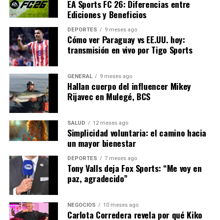
EA Sports FC 26: Diferencias entre
modalidad Rush de clubes, un juego frenético de cinco
Ediciones y Beneficios
contra cinco, promete horas de diversión con reglas
alocadas.
DEPORTES
9 meses ago
Cómo ver Paraguay vs EE.UU. hoy:
transmisión en vivo por Tigo Sports
Una experiencia cada vez más
televisiva
GENERAL
9 meses ago
Hallan cuerpo del influencer Mikey
El salto gráfico en EA Sports FC 26 es notable,
Rijavec en Mulegé, BCS
permitiendo disfrutar de los partidos con un realismo
sorprendente. Las expresiones faciales de las estrellas
SALUD
12 meses ago
del juego y el sudor reflejado en sus rostros aumentan la
Simplicidad voluntaria: el camino hacia
inmersión. Aunque los equipos más modestos no
un mayor bienestar
alcanzan el mismo nivel de detalle, también están bien
DEPORTES
7 meses ago
logrados.
Tony Valls deja Fox Sports: “Me voy en
paz, agradecido”
La iluminación de los estadios y el movimiento de la
hierba son más realistas, y la atmósfera en las gradas es
NEGOCIOS
10 meses ago
vibrante, con reacciones del público que añaden vida al
Carlota Corredera revela por qué Kiko