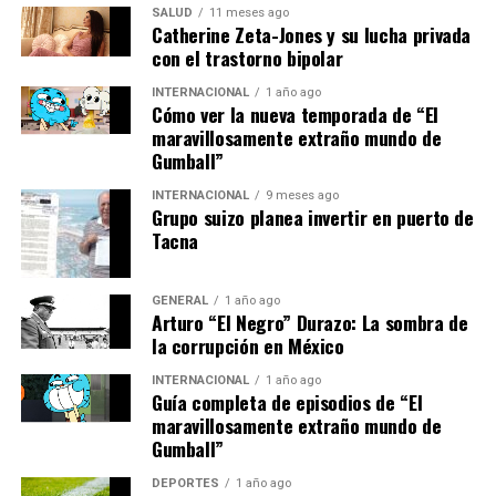
al año anterior, el Modo Competitivo añade un toque
SALUD
11 meses ago
Catherine Zeta-Jones y su lucha privada
frenético, aunque también frustrante debido a la menor
con el trastorno bipolar
capacidad defensiva.
INTERNACIONAL
1 año ago
Cómo ver la nueva temporada de “El
Además, se han introducido los torneos FC Pro, dirigidos
maravillosamente extraño mundo de
principalmente a jugadores profesionales. Sin embargo,
Gumball”
persiste la crítica de la comunidad sobre la sensación de
“pay-to-win”, especialmente con las promociones de
INTERNACIONAL
9 meses ago
Grupo suizo planea invertir en puerto de
cartas especiales desde la primera semana.
Tacna
El
Modo Auténtico
ha revitalizado el Modo Carrera,
ofreciendo una experiencia más estratégica y realista.
GENERAL
1 año ago
Arturo “El Negro” Durazo: La sombra de
Las mejoras en las defensas y porteros hacen de este
la corrupción en México
modo una opción atractiva para quienes disfrutan del
fútbol en su estado más puro.
INTERNACIONAL
1 año ago
Guía completa de episodios de “El
maravillosamente extraño mundo de
Finalmente, el
Modo Clubes
permite jugar de forma
Gumball”
cooperativa con amigos, introduciendo arquetipos de
jugadores que fomentan la cooperación. La nueva
DEPORTES
1 año ago