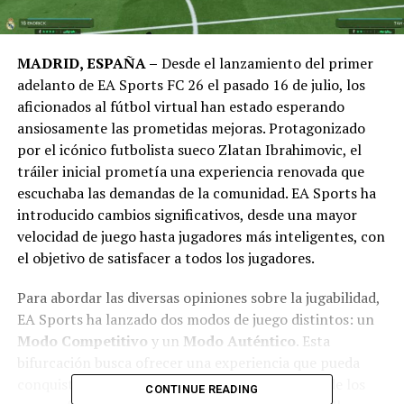
MADRID, ESPAÑA –
Desde el lanzamiento del primer
adelanto de EA Sports FC 26 el pasado 16 de julio, los
aficionados al fútbol virtual han estado esperando
ansiosamente las prometidas mejoras. Protagonizado
por el icónico futbolista sueco Zlatan Ibrahimovic, el
tráiler inicial prometía una experiencia renovada que
escuchaba las demandas de la comunidad. EA Sports ha
introducido cambios significativos, desde una mayor
velocidad de juego hasta jugadores más inteligentes, con
el objetivo de satisfacer a todos los jugadores.
Para abordar las diversas opiniones sobre la jugabilidad,
EA Sports ha lanzado dos modos de juego distintos: un
Modo Competitivo
y un
Modo Auténtico
. Esta
bifurcación busca ofrecer una experiencia que pueda
conquistar a todos los aficionados al fútbol, desde los
CONTINUE READING