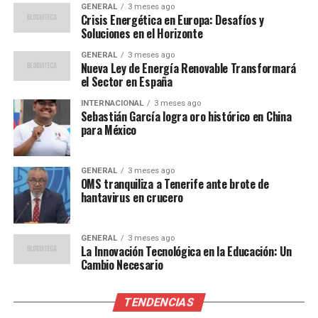
GENERAL
3 meses ago
puede disminuir la eficacia defensiva, resultando en
Crisis Energética en Europa: Desafíos y
marcadores más altos, similares a un partido de tenis.
Soluciones en el Horizonte
GENERAL
3 meses ago
Por otro lado, el
Modo Auténtico
ofrece una
Nueva Ley de Energía Renovable Transformará
experiencia más lenta y realista, ideal para el modo
el Sector en España
carrera y el juego offline. Este modo requiere decisiones
INTERNACIONAL
3 meses ago
tácticas más cuidadas, ofreciendo una experiencia
Sebastián García logra oro histórico en China
para México
comparable a ver un partido de fútbol real en televisión.
Aunque menos sorprendente que el modo competitivo,
el modo auténtico proporciona una experiencia de juego
GENERAL
3 meses ago
inigualable para los puristas del fútbol.
OMS tranquiliza a Tenerife ante brote de
hantavirus en crucero
Novedades en los modos de
GENERAL
3 meses ago
juego
La Innovación Tecnológica en la Educación: Un
Cambio Necesario
EA Sports FC 26 mantiene los tres tipos de juego
tradicionales: Ultimate Team, Modo Carrera y Clubes.
TENDENCIAS
Aunque Ultimate Team no ha innovado mucho respecto