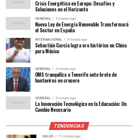
frontera y ha reforzado los controles migratorios. Sin
Crisis Energética en Europa: Desafíos y
Soluciones en el Horizonte
embargo, estas medidas han sido criticadas por
organizaciones de derechos humanos que argumentan
GENERAL
3 meses ago
Nueva Ley de Energía Renovable Transformará
que no abordan las causas fundamentales de la
el Sector en España
migración.
INTERNACIONAL
3 meses ago
Sebastián García logra oro histórico en China
En un comunicado reciente, la Comisión Nacional de los
para México
Derechos Humanos (CNDH) instó a las autoridades a
implementar políticas que respeten los derechos de los
migrantes y ofrezcan soluciones a largo plazo.
GENERAL
3 meses ago
OMS tranquiliza a Tenerife ante brote de
hantavirus en crucero
“Es crucial que se priorice
la protección de los
GENERAL
3 meses ago
derechos humanos y se
La Innovación Tecnológica en la Educación: Un
Cambio Necesario
busquen soluciones
integrales,”
TENDENCIAS
SALUD
11 meses ago