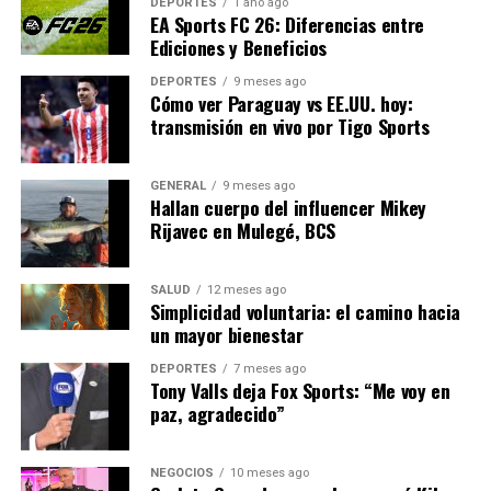
DEPORTES
1 año ago
evaluando medidas a corto y largo plazo para asegurar
EA Sports FC 26: Diferencias entre
un suministro energético estable y sostenible. Esto
Ediciones y Beneficios
incluye negociaciones para aumentar las importaciones
DEPORTES
9 meses ago
de gas natural licuado (GNL) de otros países y el
Cómo ver Paraguay vs EE.UU. hoy:
fortalecimiento de las redes eléctricas transfronterizas.
transmisión en vivo por Tigo Sports
En conclusión, aunque la crisis energética representa un
GENERAL
9 meses ago
desafío significativo, también ofrece una oportunidad
Hallan cuerpo del influencer Mikey
para que Europa refuerce su compromiso con la
Rijavec en Mulegé, BCS
sostenibilidad y la seguridad energética. Las decisiones
que se tomen en los próximos meses serán cruciales
SALUD
12 meses ago
para determinar el futuro energético del continente.
Simplicidad voluntaria: el camino hacia
un mayor bienestar
NOTICIAS RELACIONADAS:
DEPORTES
7 meses ago
Tony Valls deja Fox Sports: “Me voy en
SIGUIENTE
Aumento del Costo de Vida Preocupa a Familias en
paz, agradecido”
España
ANTERIOR
NEGOCIOS
10 meses ago