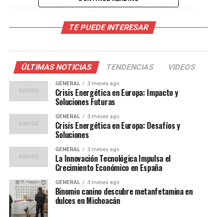
Contexto y Causas de la Crisis
TE PUEDE INTERESAR
La dependencia de Europa del gas natural ruso ha sido
durante mucho tiempo un tema de debate. Con el
reciente conflicto geopolítico entre Rusia y Ucrania, las
tensiones han escalado, resultando en una reducción
ÚLTIMAS NOTICIAS
TENDENCIAS
VIDEOS
significativa del suministro de gas. Esto ha dejado a
GENERAL
3 meses ago
muchos países europeos buscando alternativas de
Crisis Energética en Europa: Impacto y
energía en un mercado ya saturado.
Soluciones Futuras
GENERAL
3 meses ago
Además, la transición hacia fuentes de energía más
Crisis Energética en Europa: Desafíos y
limpias ha enfrentado obstáculos. Las inversiones en
Soluciones
energía eólica y solar no han crecido al ritmo necesario
GENERAL
3 meses ago
para compensar la disminución del uso de combustibles
La Innovación Tecnológica Impulsa el
Crecimiento Económico en España
fósiles. Según un informe de la Comisión Europea, solo
el 20% de la energía consumida en la UE proviene de
GENERAL
3 meses ago
fuentes renovables.
Binomio canino descubre metanfetamina en
dulces en Michoacán
Impacto Económico y Social