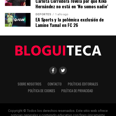
Crisis política en Perú: Presidente enfrenta nuevas
Carlota Corredera revela por qué Kiko
acusaciones
Hernández no está en ‘No somos nadie’
DEPORTES
1 año ago
EA Sports y la polémica exclusión de
Editorial
Lamine Yamal en FC 26
Nuestro equipo editorial no solo informa las noticias: las vive.
Con años de experiencia en primera línea, buscamos los
hechos, los verificamos con rigor y contamos las historias que
dan forma a nuestro mundo. Impulsados por la integridad y
una mirada atenta al detalle, abordamos la política, la cultura y
la tecnología con un análisis preciso y profundo. Cuando los
titulares cambian cada minuto, puedes contar con nosotros
para abrirnos paso entre el ruido y ofrecerte claridad en
SOBRE NOSOTROS
CONTACTO
POLÍTICAS EDITORIALES
bandeja de plata.
POLÍTICA DE COOKIES
POLÍTICA DE PRIVACIDAD
Copyright © Todos los derechos reservados. Este sitio web ofrece
noticias generales y contenido educativo con fines únicamente