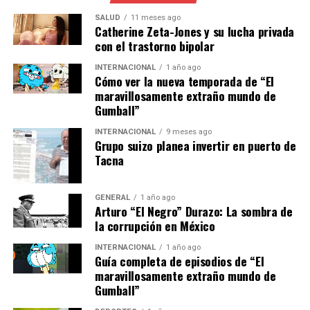
SALUD
11 meses ago
Los expertos señalan que la diversificación de las
Catherine Zeta-Jones y su lucha privada
fuentes de energía es crucial para mitigar futuras crisis.
con el trastorno bipolar
“Europa debe acelerar su transición hacia energías
INTERNACIONAL
1 año ago
renovables y mejorar la eficiencia energética para
Cómo ver la nueva temporada de “El
reducir su dependencia de las importaciones de gas”,
maravillosamente extraño mundo de
comenta el Dr. Hans Müller, analista de energía en el
Gumball”
Instituto de Estudios Energéticos de Berlín.
INTERNACIONAL
9 meses ago
Grupo suizo planea invertir en puerto de
Algunas propuestas incluyen la inversión en
Tacna
infraestructura de energía renovable y el desarrollo de
tecnologías de almacenamiento de energía. Además, se
GENERAL
1 año ago
están considerando políticas para incentivar el ahorro
Arturo “El Negro” Durazo: La sombra de
energético entre los consumidores y las empresas.
la corrupción en México
INTERNACIONAL
1 año ago
Mirando Hacia el Futuro
Guía completa de episodios de “El
maravillosamente extraño mundo de
La actual crisis energética puede servir como un
Gumball”
catalizador para el cambio. La Unión Europea está