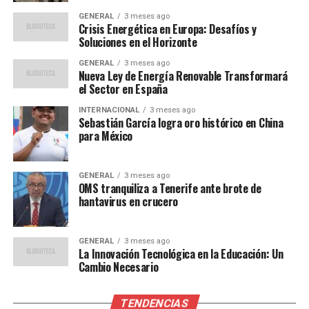
GENERAL
3 meses ago
El aumento en los precios de la energía está teniendo
Crisis Energética en Europa: Desafíos y
Soluciones en el Horizonte
un impacto significativo en la economía europea. Las
industrias de alto consumo energético, como la
GENERAL
3 meses ago
Nueva Ley de Energía Renovable Transformará
manufactura y la química, están viendo aumentar sus
el Sector en España
costos operativos, lo que podría traducirse en precios
más altos para los consumidores.
INTERNACIONAL
3 meses ago
Sebastián García logra oro histórico en China
para México
Por otro lado, los hogares están luchando para pagar
sus facturas de electricidad, especialmente en países
con climas más fríos donde la calefacción es esencial. Un
GENERAL
3 meses ago
OMS tranquiliza a Tenerife ante brote de
estudio reciente indica que el 15% de las familias en
hantavirus en crucero
Europa están en riesgo de pobreza energética, lo que
significa que no pueden permitirse mantener sus
hogares adecuadamente calefaccionados.
GENERAL
3 meses ago
La Innovación Tecnológica en la Educación: Un
Cambio Necesario
Opiniones de Expertos y
Soluciones Propuestas
TENDENCIAS